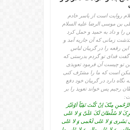
لام روایت است از یاسر خادم
ى بن موسى الرضا علیه السلام
 را و داد به حمید و حمل کرد
گذشت زمانى که آن جاریه آمد و
 این رقعه را در گریبان لباس
گفت فداى تو گردم بدرستى که
اهن تو چیست آن فرمود تعویذى
ممکن است که ما را مشرّف کنى
نگاه دارد در گریبان خود دفع
طان رجیم پس خواند تعویذ را بر
ت:
َّحْمنِ مِنْکَ اِنْ کُنْتَ تَقِیّاً اَوْغَیْرَ
صَرِکَ لا سُلْطانَ لَکَ عَلَىَّ وَ لا عَلى
 بَشَرى وَ لا عَلى لَحْمى وَ لا عَلى
ِظامى وَ لا عَلى مالى وَ لا عَلى ما