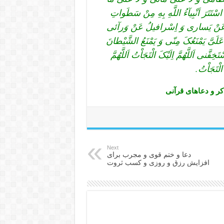
 اسْتَتَرَ اَنْبِیآءُ اللَّهِ بِهِ مِنْ سَطَواتِ
یلُ عَنْ یَسارى وَ اِسْرافیلُ عَنْ وَرآئى
 عَلَىَّ یَمْنَعُکَ مِنّى وَ یَمْنَعُ الشَّیْطانَ
ِفَّنى اَللَّهُمَّ اِلَیْکَ الْتَجَاْتُ اَللَّهُمَّ
 الْتَجَاْتُ.
Next
دعا و ختم قوی و مجرب برای
افزایش رزق و روزی و کسب ثروت