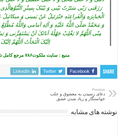
رَزَقَنى رَبّى سَتَرْتُ بَیْنى وَ بَیْنَکَ بِسِتْرِ النُّبُوَّهِالَّذِى
الْجَبابِرَهِ وَالْفَراعِنَهِ جَبْرَئیلُ عَنْ یَمینى وَ میکائ
وَ مَحَمَّدٌ صَلّىَ اللَّهُ عَلَیْهِ وَ آلِهِ اَمامى وَاللَّهُ مُطَّلِعٌ
مِنّى اَللَّهُمَّ لا یَغْلِبْ جَهْلُهُ اَناتَکَ اَنْ یَسْتَفِزَّنى وَ یَسْتَخ
اِلَیْکَ الْتَجَاْتُ اَللَّهُمَّ اِلَیْکَ
منبع : سایت ملکوت۷۸۶ مرجع کامل ذکر و دعاهای قرآنی
LinkedIn
Twitter
Facebook
Share
Previous
دعای رسیدن به معشوق و جلب
خواستگار و زیاد شدن عشق
نوشته های مشابه