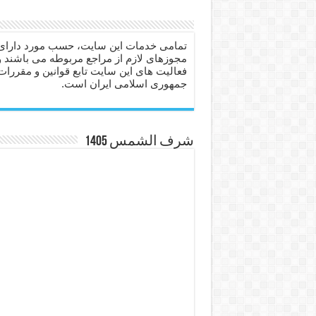
دعا برای عاشق شدن طرف مق
دعای حفظ جان عزیزان از بلا 
تمامی خدمات این سایت، حسب مورد دارای
مجوزهای لازم از مراجع مربوطه می باشند و
انواع ذکرهای الهی و خواص آ
فعالیت های این سایت تابع قوانین و مقررات
جمهوری اسلامی ایران است.
دعای روزی و رفع فقر – دعا
دعای قوی برای حاجات دنیا و
ختم سوره تکاثر برای جذب ث
شرف الشمس 1405
دعا قدرت و توانمندی – دعا ب
دعای ابودردا برای در امان ما