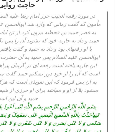
حاجت روایی
در مورد رقعه الجیب حرز امام رضا علیه الس
مأمون که گفت زمانى که وارد شد ابوالحسن عل
به قصر حمید بن قحطبه بیرون کرد از تن لباس
حمید و داد به جاریه خود که بشوید آن را پس ن
با او رقعهاى بود و داد به حمید و گفت یافتم
ابوالحسن علیه السلام پس حمید به آن حضرت 
این جاریه یافته است رقعه اى در گریبان پیر
است که آن را از خود دور نمىکنم حمید گفت 
به آن پس فرمود که این تعویذى است که هرکه 
مىشود بلا از او و مىباشد براى او حرزى از شی
حمید و آن این اس
بِسْمِ اللَّهِ الرَّحْمنِ الرَّحیمِ بِسْمِ اللَّهِ اِنّى اَعُوذُ بِالر
تَقِىٍاَخَذْتُ بِاللَّهِ السَّمیعِ الْبَصیرِ عَلى سَمْعِکَ وَ بَ
سَمْعى وَ لا عَلى بَصَرى وَ لا عَلى شَعْرى وَ لا عَلى
دَمى وَ لا عَلى مُخّى وَ لا عَلى عَصَبى وَ لا عَلى ع