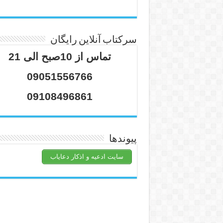
سرکتاب آنلاین رایگان
تماس از 10صبح الی 21
09051556766
09108496861
پیوندها
سایت ادعیه و اذکار دعایاب