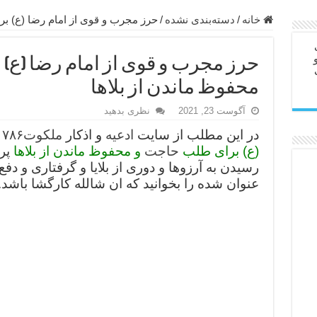
ابل – عاشق کردن طرف مقابل از راه دور
خانه
/
دسته‌بندی نشده
/
حرز مجرب و قوی از امام رضا (ع) بر
در سفر – دعا برای رفع حوادث بد روزانه
حرز مجرب و قوی از امام رضا (ع)
ن – مجرب ترین ذکرها برای برآوردن حاجات
محفوظ ماندن از بلاها
ی مجرب برای گشایش مالی و برکت در کار
آگوست 23, 2021
نظری بدهید
 آخرت – حاجت روایی و رفع مشکلات
در این مطلب از سایت
ادعیه
و اذکار
ملکوت۷۸۶
ب
روت – خواص و برکات سوره تکاثر
(ع) برای طلب
حاجت
و محفوظ ماندن از بلاها
پرد
رای افزایش انرژی بدن و قدرت بازو
رسیدن به آرزوها و دوری از بلایا و گرفتاری و دف
عنوان شده را بخوانید که ان شالله کارگشا باشد.
ندن از بلا – دعای ایمنی از سوختن