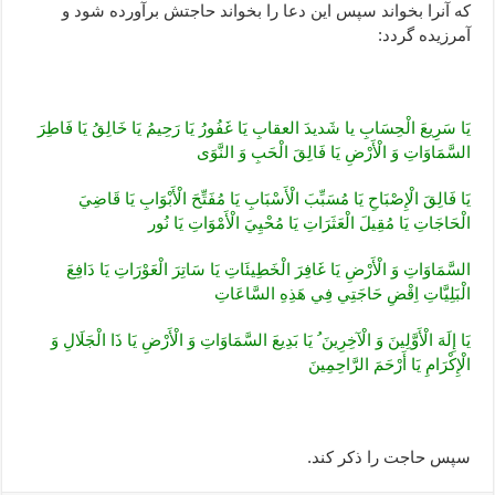
که آنرا بخواند سپس این دعا را بخواند حاجتش برآورده شود و
آمرزیده گردد:
يَا سَرِيعَ‏ الْحِسَابِ‏ يا شَديدَ العقاب‏ِ يَا غَفُورُ يَا رَحِيمُ‏ يَا خَالِقُ‏ يَا فَاطِرَ
السَّمَاوَاتِ‏ وَ الْأَرْضِ‏ يَا فَالِقَ‏ الْحَبِ‏ وَ النَّوَى‏
يَا فَالِقَ‏ الْإِصْبَاحِ‏ يَا مُسَبِّبَ‏ الْأَسْبَابِ‏ يَا مُفَتِّحَ‏ الْأَبْوَابِ‏ يَا قَاضِيَ‏
الْحَاجَاتِ‏ يَا مُقِيلَ‏ الْعَثَرَاتِ‏ يَا مُحْيِيَ‏ الْأَمْوَاتِ‏ يَا نُور
السَّمَاوَاتِ‏ وَ الْأَرْضِ يَا غَافِرَ الْخَطِيئَاتِ‏ يَا سَاتِرَ الْعَوْرَاتِ‏ يَا دَافِعَ‏
الْبَلِيَّاتِ‏ اِقْضِ‏ حَاجَتِي‏ فِي‏ هَذِهِ‏ السَّاعَاتِ‏
يَا إِلَهَ‏ الْأَوَّلِينَ‏ وَ الْآخِرِينَ ُ يَا بَدِيعَ‏ السَّمَاوَاتِ‏ وَ الْأَرْضِ يَا ذَا الْجَلَالِ وَ
الْإِكْرَامِ يَا أَرْحَمَ الرَّاحِمِينَ
سپس حاجت را ذکر کند.