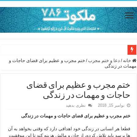
حاجت روایی با ذکر صلوات خاصه امام رضا (ع) – دعای شفای بیمار از ا
خانه
/
دعا و ختم مجرب
/
ختم مجرب و عظیم برای قضای حاجات و
مهمات در زندگی
دعای حفظ جان خانواده از بلا در سفر – دعای دفع بلا در قرآن
دعای مجرب برای رفع گرفتاری – ذکر قوی برای جلوگیری از اندوه و غم 
ختم مجرب و عظیم برای قضای
دعا برای عاشق شدن طرف مقابل – عاشق کردن طرف مقابل از راه دو
حاجات و مهمات در زندگی
دعای حفظ جان عزیزان از بلا در سفر – دعا برای رفع حوادث بد روزانه
نوامبر 15, 2018
نظری بدهید
انواع ذکرهای الهی و خواص آن – مجرب ترین ذکرها برای برآوردن حاجات
ختم مجرب و عظیم برای قضای حاجات و مهمات در زندگی
دعای روزی و رفع فقر – دعای مجرب برای گشایش مالی و برکت در کار
قطعا هر انسانی در زندگی خود اهدافی دارد که وقتی بخواهد به آن
دعای قوی برای حاجات دنیا و آخرت – حاجت روایی و رفع مشکلات
ها برسد باید تلاش کرده، از جان و مالش هزینه کند تا این موفقیت