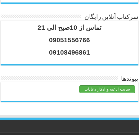
سرکتاب آنلاین رایگان
تماس از 10صبح الی 21
09051556766
09108496861
پیوندها
سایت ادعیه و اذکار دعایاب