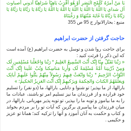
يَا مَنْ أَمرُهُ‏ كَلَمْحِ الْبَصَرِ أَوْ هُوَ أَقْرَبُ‏ يَاهِيّاً شَرَاهِيَّا آذوني أصباوث
آل شداي يَا اللَّهُ يَا اللَّهُ يَا اللَّهُ يَا اللَّهُ يَا اللَّهُ يَا رَبَّاهْ يَا رَبَّاهْ يَا رَبَّاهْ يَا
رَبَّاهْ يَا رَبَّاهْ يَا غَايَةَ مُنْتَهَاهْ وَ رَغْبَتَاهْ
منبع : بحارالانوار ج 95 ص 355
حاجت گرفتن از حضرت ابراهیم
برای حاجت روا شدن و توسل به حضرت ابراهیم (ع) آمده است
که این ذکر را قرئت کنید :
« رَبَّنا تَقَبَّلْ مِنّا إِنَّک أَنْتَ السَّمِیعُ العَلِیمُ * رَبَّنا وَاجْعَلْنا مُسْلِمَینِ لَک
وَمِنْ ذُرِّیتِنا أُمَّةً مُسْلِمَةً لَک وَأَرِنا مَناسِکنا وَتُبْ عَلَینا إِنَّک أَنْتَ
التَّوّابُ الرَّحِیمُ * رَبَّنا وَابْعَثْ فِیهِمْ رَسُولاً مِنْهُمْ یتْلُوا عَلَیهِمْ آیاتِک
وَیعَلِّمُهُمُ الکتابَ وَالحِکمَةَ وَیزَکیهِمْ إِنَّک أَنْتَ العَزِیزُ الحَکیمُ؛ »
بارالها، از ما بپذیر؛ تو شنوا و دانایی. بارالها، ما (دو نفر) را تسلیم
خود قرارده و از فرزندان ما نیز تسلیم امر تو باشند، عبادات ما
را به ما بیاموز و توبه ما را بپذیر، تو توبه پذیر مهربانی. بارالها، در
میان فرزندان ما پیامبری برگزین که آیات تو را بر مردم بخواند
و کتاب و حکمت به آنان آموزد و آنها را تزکیه کند؛ همانا تو عزیز
و حکیمی .