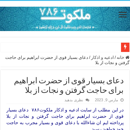
حاجت روایی با ذکر صلوات خاصه امام رضا (ع) – دعای شفای بیمار از ا
خانه
/
ادعيه و اذكار
/
دعای بسیار قوی از حضرت ابراهیم برای حاجت
گرفتن و نجات از بلا
دعای حفظ جان خانواده از بلا در سفر – دعای دفع بلا در قرآن
دعای مجرب برای رفع گرفتاری – ذکر قوی برای جلوگیری از اندوه و غم 
دعای بسیار قوی از حضرت ابراهیم
دعا برای عاشق شدن طرف مقابل – عاشق کردن طرف مقابل از راه دو
برای حاجت گرفتن و نجات از بلا
دعای حفظ جان عزیزان از بلا در سفر – دعا برای رفع حوادث بد روزانه
مارس 9, 2023
نظری بدهید
انواع ذکرهای الهی و خواص آن – مجرب ترین ذکرها برای برآوردن حاجات
در این مطلب از سایت ادعیه و اذکار
ملکوت۷۸۶
دعای بسیار
قوی از حضرت ابراهیم برای حاجت گرفتن و نجات از بلا
دعای روزی و رفع فقر – دعای مجرب برای گشایش مالی و برکت در کار
پرداخته ایم ان شاءالله با دعای قوی و بسیار مجرب به حاجت
دعای قوی برای حاجات دنیا و آخرت – حاجت روایی و رفع مشکلات
خود خواهید رسید .