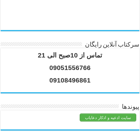
سرکتاب آنلاین رایگان
تماس از 10صبح الی 21
09051556766
09108496861
پیوندها
سایت ادعیه و اذکار دعایاب