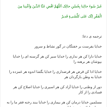
غَیرْ سُوءَ حالِنا بِحُسْنِ حالِک اَللّهُمَّ اقْضِ عَنَّا الدَّینَ وَاَغْنِنا مِنَ
الْفَقْرِ اِنَّک عَلى کلِّشَىءٍ قَدیرٌ
ترجمه ی دعا:
خدایا بفرست بر خفتگان در گور نشاط و سرور
خدایا دارا کن هر ندارى را خدایا سیر کن هر گرسنه اى را خدایا
بپوشان هر برهنه را
خدایا ادا کن قرض هر قرضدارى را خدایا بگشا اندوه هر غمزده را
خدایا به وطن بازگردان هر
دور از وطنى را خدایا آزاد کن هر اسیرى را خدایا اصلاح کن هر
فسادى را از کار
مسلمین خدایا درمان کن هر بیمارى را خدایا ببند رخنه فقر ما را به