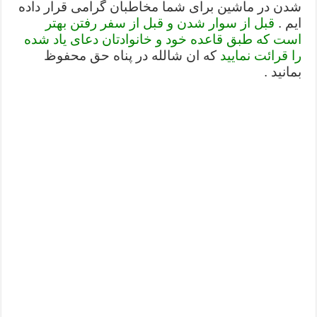
شدن در ماشین برای شما مخاطبان گرامی قرار داده
ختم سوره تکاثر برای جذب ثروت – خواص و برکات سوره تکاثر
ایم .
قبل از سوار شدن و قبل از سفر رفتن بهتر
است که طبق قاعده خود و خانوادتان دعای یاد شده
دعا قدرت و توانمندی – دعا برای افزایش انرژی بدن و قدرت بازو
را قرائت نمایید
که ان شالله در پناه حق محفوظ
بمانید .