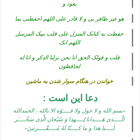
یعود و
هو غیر ظافر بی و لا قادر علی اللهم احفظنی بما
حفظت به کتابک المنزل علی قلب نبیک المرسل
اللهم انک
قلت و قولک الحق انا نحن نزلنا الذکر و انا له
لحافظون
خواندن در هنگام سوار شدن به ماشین
دعا این است :
«بسم الله و لا حول ولا قـــــوّه الا بالله ، الحمدالله
الّـــــذی هَـــــدانا لِـــــهذا وَ سُبْحان الَّذی سَخّـــــَر
لَـــــنا هذا و ما کـــــنّا لَهُ مُـــــقّـــــرِنینَ»