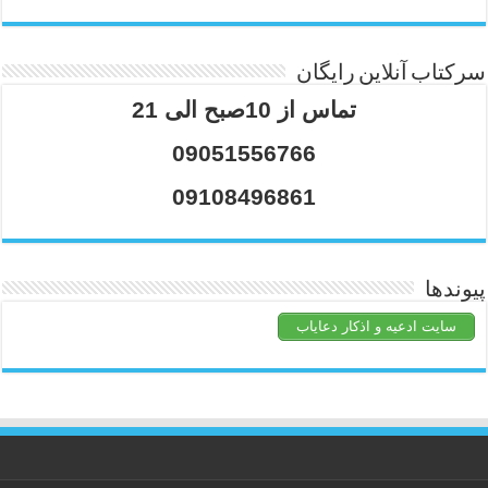
سرکتاب آنلاین رایگان
تماس از 10صبح الی 21
09051556766
09108496861
پیوندها
سایت ادعیه و اذکار دعایاب