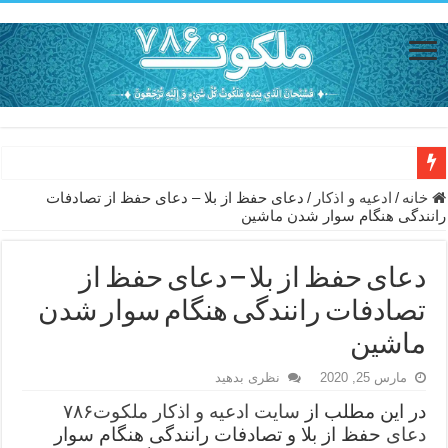
حاجت روایی با ذکر صلوات خاصه امام رضا (ع) – دعای شفای بیمار از ا
خانه
/
ادعيه و اذكار
/
دعای حفظ از بلا – دعای حفظ از تصادفات
رانندگی هنگام سوار شدن ماشین
دعای حفظ جان خانواده از بلا در سفر – دعای دفع بلا در قرآن
دعای مجرب برای رفع گرفتاری – ذکر قوی برای جلوگیری از اندوه و غم 
دعای حفظ از بلا – دعای حفظ از
دعا برای عاشق شدن طرف مقابل – عاشق کردن طرف مقابل از راه دو
تصادفات رانندگی هنگام سوار شدن
دعای حفظ جان عزیزان از بلا در سفر – دعا برای رفع حوادث بد روزانه
ماشین
انواع ذکرهای الهی و خواص آن – مجرب ترین ذکرها برای برآوردن حاجات
مارس 25, 2020
نظری بدهید
دعای روزی و رفع فقر – دعای مجرب برای گشایش مالی و برکت در کار
در این مطلب از
سایت ادعیه و اذکار ملکوت۷۸۶
دعای
حفظ از بلا و تصادفات رانندگی هنگام سوار
دعای قوی برای حاجات دنیا و آخرت – حاجت روایی و رفع مشکلات