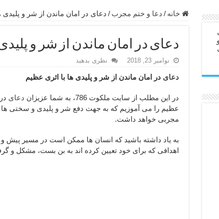
در سفر – دعا برای رفع حوادث بد روزانه
خانه
/
دعا و ختم مجرب
/
دعای در امان ماندن از شر و پلیدی ه
ن – مجرب ترین ذکرها برای برآوردن حاجات
دعای در امان ماندن از شر و پلیدی 
ی مجرب برای گشایش مالی و برکت در کار
نوامبر 23, 2018
نظری بدهید
 آخرت – حاجت روایی و رفع مشکلات
دعای
در امان ماندن از شر و پلیدی ها با اثری عظیم
روت – خواص و برکات سوره تکاثر
رای افزایش انرژی بدن و قدرت بازو
در این مطلب از سایت ملکوت 786، به شما عزیزان
دعای
در 
عظیم را می آموزیم که به جهت دفع شر و پلیدی و سختی ها خ
ندن از بلا – دعای ایمنی از سوختن
مجربی خواهد داشت.
 خانه جدید
به یاد داشته باشید که انسان ها ممکن است در مسیر پیش 
اهدافی که برای خود تعیین کرده اند به بن بست، مشکل و گرف