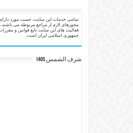
دعای حفظ جان عزیزان از بلا 
انواع ذکرهای الهی و خواص آ
تمامی خدمات این سایت، حسب مورد دارای
مجوزهای لازم از مراجع مربوطه می باشند و
دعای روزی و رفع فقر – دعا
فعالیت های این سایت تابع قوانین و مقررات
جمهوری اسلامی ایران است.
دعای قوی برای حاجات دنیا و
ختم سوره تکاثر برای جذب ث
دعا قدرت و توانمندی – دعا ب
شرف الشمس 1405
دعای ابودردا برای در امان ما
تعبیر خواب خانه – تعبیر خواب