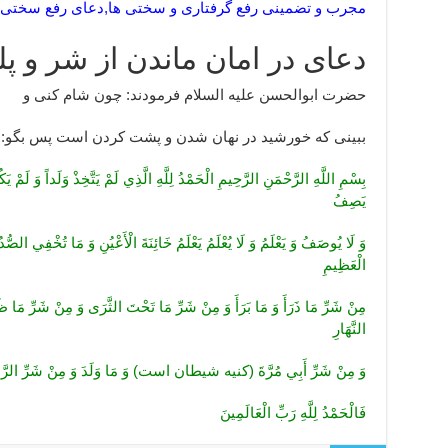
مجرب و تضمینی رفع گرفتاری و سختی ها,دعای رفع سختی و 
دعای در امان ماندن از شر و پل
حضرت ابوالحسن عليه السلام فرمودند: چون شام كنى و
ببينى كه خورشيد در نهان شدن و پشت كردن است پس بگو:
بِسْمِ اللَّهِ الرَّحْمَنِ الرَّحِيمِ الْحَمْدُ لِلَّهِ الَّذِي لَمْ يَتَّخِذْ وَلَداً وَ لَمْ 
يَصِفُ
وَ لَا يُوصَفُ وَ يَعْلَمُ وَ لَا يُعْلَمُ يَعْلَمُ خَائِنَةَ الْأَعْيُنِ وَ مَا تُخْفِي الصُّدُ
الْعَظِيمِ
مِنْ شَرِّ مَا ذَرَأَ وَ مَا بَرَأَ وَ مِنْ شَرِّ مَا تَحْتَ الثَّرَى وَ مِنْ شَرِّ مَا ظ
النَّهَارِ
وَ مِنْ شَرِّ أَبِي مُرَّةَ (کنیه شیطان است) وَ مَا وَلَدَ وَ مِنْ شَرِّ الرَّ
فَالْحَمْدُ لِلَّهِ رَبِّ الْعَالَمِينَ