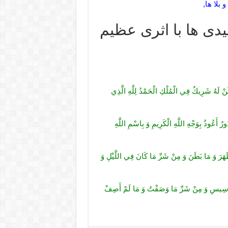
بلا ها,
یدی ها با اثری عظیم
يَكُنْ لَهُ شَرِيكٌ فِي الْمُلْكِ الْحَمْدُ لِلَّهِ الَّذِي
ورُ أَعُوذُ بِوَجْهِ اللَّهِ الْكَرِيمِ وَ بِاسْمِ اللَّهِ
َهَرَ وَ مَا بَطَنَ وَ مِنْ شَرِّ مَا كَانَ فِي اللَّيْلِ وَ
سِيسِ وَ مِنْ شَرِّ مَا وَصَفْتُ وَ مَا لَمْ أَصِفْ