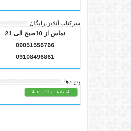
سرکتاب آنلاین رایگان
تماس از 10صبح الی 21
09051556766
09108496861
پیوندها
سایت ادعیه و اذکار دعایاب