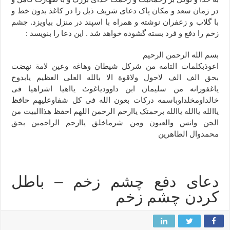
در زمان سعد و مکان پاک دعای شریف ذیل را در کاغذ بدون خط و
با گلاب و زعفران نوشته و همراه با اسپند در منزل بیاویزد. چشم
زخم را دفع و فرد بسته گشوده خواهد شد . این دعا را بنویسد :
بسم الله الرحمن الرحیم
اعوذبکلمات التامه من شرکل شیطان وهاغه وعین لامة نهضت
بحق الف الف لاحول ولاقوة الا بالله العلی العظیم یابدوح
یاغفورانه من سلیمان ابن داوودیاغوث یااهیا اشراهیا فی
خالداومخلداوباسمه درکات بعون الله فی کل شفاوعلیهم حافظ
یاالله یاالله یاالله برحمتک یاارحم الرحمن اللهم احفظ هذاالبیت من
الجن وانس والعیون ومن شرماخلق یاارحم الراحمین بحق
محمدوال الطاهرین
دعای دفع چشم زخم – باطل
کردن چشم زخم