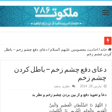
حاجت روایی با ذکر صلوات خاصه امام رضا (ع) – دعای شفای بیمار از ا
خانه
/
احاديث معصومين عليهم السلام
/
دعای دفع چشم زخم – باطل
کردن چشم زخم
دعای حفظ جان خانواده از بلا در سفر – دعای دفع بلا در قرآن
دعای مجرب برای رفع گرفتاری – ذکر قوی برای جلوگیری از اندوه و غم 
دعای دفع چشم زخم – باطل کردن
دعا برای عاشق شدن طرف مقابل – عاشق کردن طرف مقابل از راه دو
چشم زخم
دعای حفظ جان عزیزان از بلا در سفر – دعا برای رفع حوادث بد روزانه
مارس 18, 2014
نظری بدهید
انواع ذکرهای الهی و خواص آن – مجرب ترین ذکرها برای برآوردن حاجات
دعا و تعويذ دفع و از بين بردن چشم زخم و نظر بد
دعای روزی و رفع فقر – دعای مجرب برای گشایش مالی و برکت در کار
( اَللّهُمَّ ذَا السُّلْطانِ الْعَظيمِ وَالْمَنِّ
دعای قوی برای حاجات دنیا و آخرت – حاجت روایی و رفع مشکلات
الْقَديمِ وَالْوَجْهِ الْكَريمِ ذَا الْكَلِماتِ