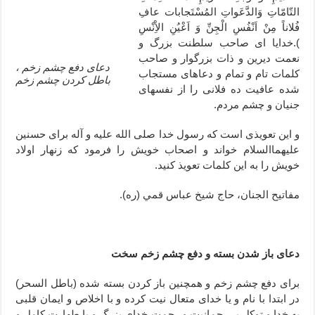
التّامّاتِ وَالدَّعَواتِ المُسْتَجابات عافِ
ختم سوره تکاثر برای جذب ثروت – خواص و برکات سوره تکاثر
فُلاناً مِنْ اَنْفُسِ الْجِنِّ وَ اَعْيُنِ الاِْنْسِ
دعا قدرت و توانمندی – دعا برای افزایش انرژی بدن و قدرت بازو
).خدايا اى صاحب سلطنت بزرگ و
نعمت ديرين و ذات بزرگوار و صاحب
دعای دفع چشم زخم ،
كلمات تام و تمام و دعاهاى مستجاب
باطل کردن چشم زخم
شده عافيت ده فلانى را از نفسهاى
جنيان و چشم مردم.
و اين تعويذى است كه رسول خدا صلى الله عليه و آله براى حسنين
عليهماالسلام خواند و اصحاب خويش را فرمود كه زنهار اولاد
خويش را به اين كلمات تعويذ كنيد.
مفاتيح الجنان، حاج شيخ عباس قمي (ره).
دعای باز شدن بسته و دفع چشم زخم سخت
برای دفع چشم زخم و همچنین باز کردن بسته شده (باطل السحر)
در ابتدا با نام و یا خدای متعال نیت کرده و با اخلاص و ایمان قلبی
به خدا و توکل بر رحمانیت و رحمت خدای بزرگ و با طهارت کامل و