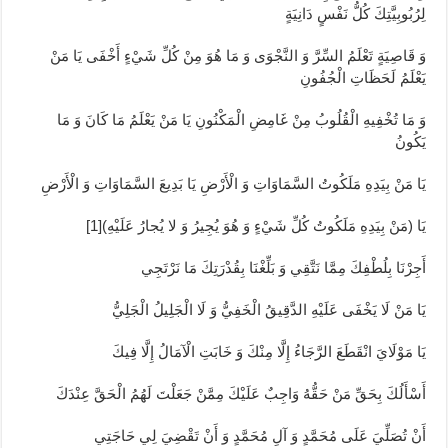
لِرُبُوبِيَّتِكَ كُلُّ نَفْسٍ دَانِيَةٍ
وَ قَاصِيَةٍ تَعْلَمُ السِّرَّ وَ النَّجْوَى وَ مَا هُوَ مِنْ كُلِّ شَيْ‏ءٍ أَخْفَى يَا مَنْ
يَعْلَمُ لَحَظَاتِ الْجُفُونِ
وَ مَا تُخْفِيهِ الْقُلُوبُ مِنْ غَامِضِ الْمَكْنُونِ يَا مَنْ يَعْلَمُ مَا كَانَ وَ مَا
يَكُونُ
يَا مَنْ بِيَدِهِ مَلَكُوتُ السَّمَاوَاتِ وَ الْأَرْضِ يَا بَدِيعَ السَّمَاوَاتِ وَ الْأَرْضِ
يَا (مَنْ بِيَدِهِ مَلَكُوتُ كُلِّ شَيْ‏ءٍ وَ هُوَ يُجِيرُ وَ لا يُجارُ عَلَيْهِ)‏[1]
أَجِرْنَا بِلُطْفِكَ مِمَّا نَتَّقِي وَ بَلِّغْنَا بِقُدْرَتِكَ مَا نَرْتَجِي
يَا مَنْ لَا يَخْفَى عَلَيْهِ الدَّقِيقُ الْخَفِيُّ وَ لَا الْجَلِيلُ الْجَلِيُّ
يَا مَوْلَايَ انْقَطَعَ الرَّجَاءُ إِلَّا مِنْكَ وَ خَابَتِ الْآمَالُ إِلَّا فِيكَ
أَسْأَلُكَ بِحَقِّ مَنْ حَقُّهُ وَاجِبٌ عَلَيْكَ مِمَّنْ جَعَلْتَ لَهُمُ الْحَقَّ عِنْدَكَ
أَنْ تُصَلِّيَ عَلَى مُحَمَّدٍ وَ آلِ مُحَمَّدٍ وَ أَنْ تَقْضِيَ لِي حَاجَتِي