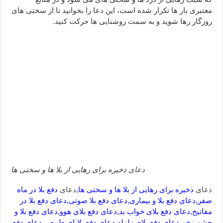
دعا قدرت و توانمندی – دعا برای افزایش انرژی بدن و قدرت بازو
معتبری بار ها تکرار شده است، این دعا را بخوانید تا از سختی های
روزگار رها شوید و به سمت روشنایی ها حرکت کنید.
دعای ابودردا برای در امان ماندن از بلا – دعای ایمنی از سوختن
دعای
ذخیره برای رهایی از بلا ها و سختی ها
دعای
ذخیره برای رهایی از بلا ها و سختی ها,
دعای
دفع بلا در ماه
صفر,دعای دفع بلا و بیماری,دعای دفع بلا صوتی,دعای دفع بلا در
مفاتیح,دعای دفع بلای خواب بد,دعای دفع بلای هوو,دعای دفع بلا و
چشم زخم,دعای دفع بلای زلزله,دعای دفع بلایای طبیعی,دعای دفع