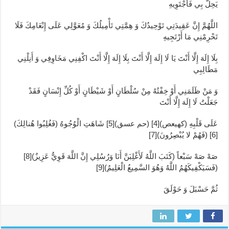
يَحِلَّ بِي فَأَجْتَوِيهِ
اللَّهُمَّ إِنَّ عَقِيدَتِي تَوْحِيدُكَ وَ هِمَّتِي تَأْمِيلُكَ وَ مُعَوَّلِي عَلَى إِنْعَامِكَ فَلَا
تَحْرِمْنِي مَا أَرْتَجِيهِ
بِلَا إِلَهَ إِلَّا أَنْتَ يَا لَا إِلَهَ إِلَّا أَنْتَ بِلَا إِلَهَ إِلَّا أَنْتَ اكْفِنِي مَخَاوِفِي وَ أَنِلْنِي
مَطَالِبِي
وَ مَنْ ظَلَمَنِي أَوْ خِفْتُهُ مِنْ سُلْطَانٍ أَوْ شَيْطَانٍ أَوْ كُلِّ إِنْسَانٍ فَقَدْ
جَعَلْتُ لَا إِلَهَ إِلَّا أَنْتَ
عَلَى قَلْبِهِ‏ (كهيعص)[4]‏ (حم عسق‏)[5] شَاهَتِ الْوُجُوهُ‏ (فَغُلِبُوا هُنالِكَ)
[6]‏ (فَهُمْ لا يُبْصِرُونَ)‏[7]
صَهْ صَهْ سَبْعاً (كَتَبَ اللَّهُ لَأَغْلِبَنَّ أَنَا وَرُسُلِي إِنَّ اللَّهَ قَوِيٌّ عَزِيزٌ)‏[8]
(فَسَيَكْفِيكَهُمُ اللَّهُ‏ وَهُوَ السَّمِيعُ الْعَلِيمُ)[9]
ثُمَّ حَسْبَلَ وَ حَوْلَقَ‏