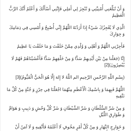
وَ أَنْ تُبَلِّغَنِي أُمْنِيَّتِي وَ تُنْجِزَ لِي أَمَلِي فَإِنَّنِي أَسْأَلُكَ وَ أَعْلَمُ أَنَّكَ الرَّبُّ
الْعَظِيمُ
الَّذِي لَا يُعْجِزُكَ شَيْ‏ءٌ إِذَا أَرَدْتَهُ اللَّهُمَّ إِنِّي أُصْبِحُ وَ أُمْسِي فِي ذِمَامِكَ
وَ جِوَارِكَ
فَأَجِرْنِي اللَّهُمَّ وَ أَهْلِي وَ وُلْدِي مِمَّنْ خَلَقْتَ وَ مَا خَلَقْتَ يَا عَظِيمُ
إِنَّا (جَعَلْنا مِنْ بَيْنِ أَيْدِيهِمْ سَدًّا وَ مِنْ خَلْفِهِمْ سَدًّا فَأَغْشَيْنَاهُمْ فَهُمْ لَا
يُبْصِرُونَ)[2]
(بِسْمِ اللَّهِ الرَّحْمنِ الرَّحِيمِ الم اللَّهُ لا إِلهَ إِلَّا هُوَ الْحَيُّ الْقَيُّومُ‏)[3]
اللَّهُمَّ فَبِهِمَا وَ بِاسْمِكَ الْأَعْظَمِ مِنْهُمَا اجْعَلْنَا فِي حِرْزٍ وَ جُنَّةٍ مِنْ كُلِّ مَا
نَتَّقِيهِ
وَ مِنْ شَرِّ السُّلْطَانِ وَ شَرِّ الشَّيْطَانِ وَ شَرِّ كُلِّ وَحْشٍ وَ دَبِيبٍ وَ هَوَامَّ
وَ طَوَارِقِ اللَّيْلِ
وَ خَوَارِجِ النَّهَارِ وَ مِنْ كُلِّ أَمْرٍ مَخُوفٍ لَا أَعْلَمُهُ فَأَتَّقِيهِ وَ لَا آمَنُ أَنْ