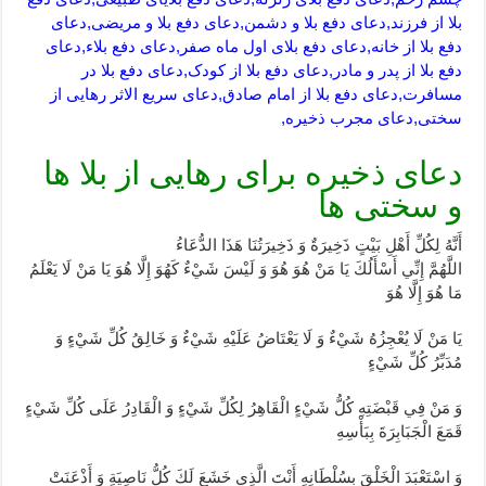
بلا از فرزند,دعای دفع بلا و دشمن,دعای دفع بلا و مریضی,دعای
دفع بلا از خانه,دعای دفع بلای اول ماه صفر,دعای دفع بلاء,دعای
دفع بلا از پدر و مادر,دعای دفع بلا از کودک,دعای دفع بلا در
مسافرت,دعای دفع بلا از امام صادق,دعای سریع الاثر رهایی از
سختی,دعای مجرب ذخیره,
دعای ذخیره برای رهایی از بلا ها
و سختی ها
أَنَّهُ لِكُلِّ أَهْلِ بَيْتٍ ذَخِيرَةٌ وَ ذَخِيرَتُنَا هَذَا الدُّعَاءُ
اللَّهُمَّ إِنِّي أَسْأَلُكَ يَا مَنْ هُوَ هُوَ وَ لَيْسَ شَيْ‏ءٌ كَهُوَ إِلَّا هُوَ يَا مَنْ لَا يَعْلَمُ
مَا هُوَ إِلَّا هُوَ
يَا مَنْ لَا يُعْجِزُهُ شَيْ‏ءٌ وَ لَا يَعْتَاضُ عَلَيْهِ شَيْ‏ءٌ وَ خَالِقُ كُلِّ شَيْ‏ءٍ وَ
مُدَبِّرُ كُلِّ شَيْ‏ءٍ
وَ مَنْ فِي قَبْضَتِهِ كُلُّ شَيْ‏ءٍ الْقَاهِرُ لِكُلِّ شَيْ‏ءٍ وَ الْقَادِرُ عَلَى كُلِّ شَيْ‏ءٍ
قَمَعَ الْجَبَابِرَةَ بِبَأْسِهِ
وَ اسْتَعْبَدَ الْخَلْقَ بِسُلْطَانِهِ أَنْتَ الَّذِي خَشَعَ لَكَ كُلُّ نَاصِيَةٍ وَ أَذْعَنَتْ