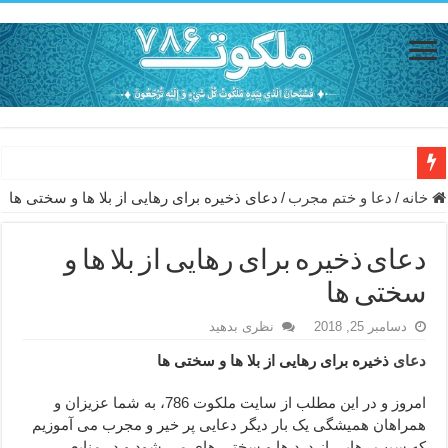
دعای حفظ جان خانواده از بلا در سفر – دعای دفع بلا در قرآن
خانه
/
دعا و ختم مجرب
/
دعای ذخیره برای رهایی از بلا ها و سختی ها
دعای مجرب برای رفع گرفتاری – ذکر قوی برای جلوگیری از اندوه و غم 
دعای ذخیره برای رهایی از بلا ها و
دعا برای عاشق شدن طرف مقابل – عاشق کردن طرف مقابل از راه دو
سختی ها
دعای حفظ جان عزیزان از بلا در سفر – دعا برای رفع حوادث بد روزانه
دسامبر 25, 2018
نظری بدهید
انواع ذکرهای الهی و خواص آن – مجرب ترین ذکرها برای برآوردن حاجات
دعای
ذخیره برای رهایی از بلا ها و سختی ها
دعای روزی و رفع فقر – دعای مجرب برای گشایش مالی و برکت در کار
دعای قوی برای حاجات دنیا و آخرت – حاجت روایی و رفع مشکلات
امروز و در این مطلب از سایت ملکوت 786، به شما عزیزان و
همراهان همیشگی یک بار دیگر دعایی پر خیر و مجرب می آموزیم
ختم سوره تکاثر برای جذب ثروت – خواص و برکات سوره تکاثر
که سبب رهایی از درد ها و سختی های می شود و در منابع