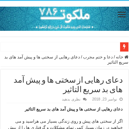
دعای مجرب برای رفع گرفتاری – ذکر قوی برای جلوگیری از اندوه و غم 
خانه
/
دعا و ختم مجرب
/
دعای رهایی از سختی ها و پیش آمد های بد
سریع التاثیر
دعا برای عاشق شدن طرف مقابل – عاشق کردن طرف مقابل از راه دو
دعای حفظ جان عزیزان از بلا در سفر – دعا برای رفع حوادث بد روزانه
دعای رهایی از سختی ها و پیش آمد
انواع ذکرهای الهی و خواص آن – مجرب ترین ذکرها برای برآوردن حاجات
های بد سریع التاثیر
دعای روزی و رفع فقر – دعای مجرب برای گشایش مالی و برکت در کار
نوامبر 23, 2018
نظری بدهید
دعای قوی برای حاجات دنیا و آخرت – حاجت روایی و رفع مشکلات
دعای
رهایی از سختی ها و پیش آمد های بد سریع التاثیر
ختم سوره تکاثر برای جذب ثروت – خواص و برکات سوره تکاثر
اگر از سختی های پیش و روی زندگی بسیار می هراسید و می
دعا قدرت و توانمندی – دعا برای افزایش انرژی بدن و قدرت بازو
خواهید در زمان بسیار کمی تمام مشکلات و گرفتاری ها را از پیش