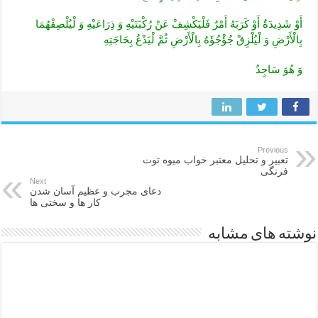
أَوْ شَدِيدَةٌ أَوْ كَرَبَهُ أَمْرٌ فَلْيَكْشِفْ عَنْ رُكْبَتَيْهِ وَ ذِرَاعَيْهِ وَ لْيُلْصِقْهُمَا
بِالْأَرْضِ وَ لْيُلْزِقْ جُؤْجُؤَهُ بِالْأَرْضِ ثُمَّ لْيَدْعُ بِحَاجَتِهِ
وَ هُوَ سَاجِدٌ
Previous
تعبیر و تحلیل معتبر خواب میوه توت
فرنگی
Next
دعای مجرب و عظیم آسان شدن
کار ها و سختی ها
نوشته های مشابه