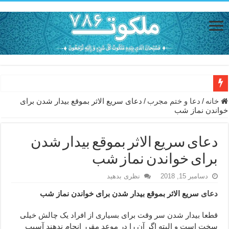
دعای حفظ جان خانواده از بلا در سفر – دعای دفع بلا در قرآن
خانه
/
دعا و ختم مجرب
/
دعای سریع الاثر بموقع بیدار شدن برای
خواندن نماز شب
دعای مجرب برای رفع گرفتاری – ذکر قوی برای جلوگیری از اندوه و غم 
دعا برای عاشق شدن طرف مقابل – عاشق کردن طرف مقابل از راه دو
دعای سریع الاثر بموقع بیدار شدن
دعای حفظ جان عزیزان از بلا در سفر – دعا برای رفع حوادث بد روزانه
برای خواندن نماز شب
انواع ذکرهای الهی و خواص آن – مجرب ترین ذکرها برای برآوردن حاجات
دسامبر 15, 2018
نظری بدهید
دعای روزی و رفع فقر – دعای مجرب برای گشایش مالی و برکت در کار
دعای
سریع الاثر بموقع بیدار شدن برای خواندن نماز شب
دعای قوی برای حاجات دنیا و آخرت – حاجت روایی و رفع مشکلات
قطعا بیدار شدن سر وقت برای بسیاری از افراد یک چالش خیلی
ختم سوره تکاثر برای جذب ثروت – خواص و برکات سوره تکاثر
سخت است و البته اگر آن را در موعد مقرر انجام ندهند آسیب