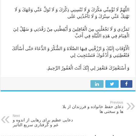
اللَّهُمَّ لَا تُؤْمِنِّي مَكْرَكَ وَ لَا تُنْسِنِي ذِكْرَكَ وَ لَا تُوَلِّ عَنِّي وَجْهَكَ وَ لَا
تَهْتِكْ عَنِّي سِتْرَكَ وَ لَا تَأْخُذْنِي عَلَى
تَمَرُّدِي وَ لَا تَجْعَلْنِي مِنَ الْغَافِلِينَ وَ أَيْقِظْنِي مِنْ رَقْدَتِي وَ سَهِّلْ لِيَ
الْقِيَامَ فِي هَذِهِ اللَّيْلَةِ فِي أَحَبِّ
الْأَوْقَاتِ إِلَيْكَ وَ ارْزُقْنِي فِيهَا الصَّلَاةَ وَ الشُّكْرَ وَ الدُّعَاءَ حَتَّى أَسْأَلَكَ
فَتُعْطِيَنِي وَ أَدْعُوكَ فَتَسْتَجِيبَ لِي
وَ أَسْتَغْفِرُكَ فَتَغْفِرَ لِي إِنَّكَ أَنْتَ الْغَفُورُ الرَّحِيمُ.
Previous
دعای حفظ خانواده و فرزندان از بلا
ها و سختی ها
Next
دعایی عظیم برای رهایی از اندوه و
غم و گرفتاری سریع التاثیر