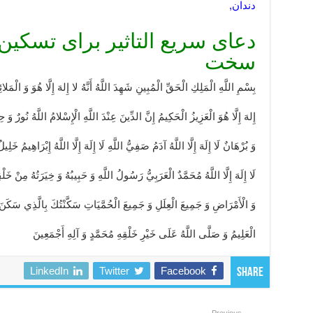
دندان,
دعای سریع التاثیر برای تسکین
سخت
بِسْمِ اللَّهِ الْمَلِكِ الْحَقِّ الْمُبِينِ‏ شَهِدَ اللَّهُ أَنَّهُ لا إِلهَ إِلَّا هُوَ وَ الْمَ
إِلهَ إِلَّا هُوَ الْعَزِيزُ الْحَكِيمُ‏ إِنَّ الدِّينَ عِنْدَ اللَّهِ الْإِسْلامُ‏ اللَّهُ نُورٌ 
وَ بُرْهَانٌ لَا إِلَهَ إِلَّا اللَّهُ آدَمُ صَفِيُّ اللَّهِ لَا إِلَهَ إِلَّا اللَّهُ إِبْرَاهِيمُ خَلِي
لَا إِلَهَ إِلَّا اللَّهُ مُحَمَّدٌ الْعَرَبِيُّ رَسُولُ اللَّهِ وَ حَبِيبُهُ وَ خِيَرَتُهُ مِنْ خَلْ
وَ الْأَمْرَاضِ‏ وَ جَمِيعَ‏ الْعِلَلِ‏ وَ جَمِيعَ‏ الْحُمَّيَاتِ سَكَّنْتُكَ بِالَّذِي سَكَن
الْعَلِيمُ‏ وَ صَلَّى اللَّهُ عَلَى خَيْرِ خَلْقِهِ مُحَمَّدٍ وَ آلِهِ أَجْمَعِينَ‏
LinkedIn
Twitter
Facebook
Share
Previous