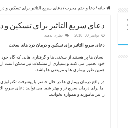
در سفر – دعا برای رفع حوادث بد روزانه
خانه
/
دعا و ختم مجرب
/
دعای سریع التاثیر برای تسکین و د
ن – مجرب ترین ذکرها برای برآوردن حاجات
دعای سریع التاثیر برای تسکین و
ی مجرب برای گشایش مالی و برکت در کار
نوامبر 30, 2018
نظری بدهید
 آخرت – حاجت روایی و رفع مشکلات
دعای
سریع التاثیر برای تسکین و درمان درد های سخت
روت – خواص و برکات سوره تکاثر
رای افزایش انرژی بدن و قدرت بازو
انسان ها پر هستند از سختی ها و گرفتاری هایی که گاه خود
خود تحمیل می کنند و بسیاری از مشکلات نیز ممکن است ا
ندن از بلا – دعای ایمنی از سوختن
همین طور بیماری ها و مریضی ها باشد.
 خانه جدید
در واقع درمان بیماری ها در حال حاضر با پیشرفت تکنولوژ
اما برای درمان سریع تر و بهتر شما می توانید
دعای
سریع الت
را نیز بیاموزید و همواره بخوانید.