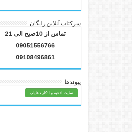
سرکتاب آنلاین رایگان
تماس از 10صبح الی 21
09051556766
09108496861
پیوندها
سایت ادعیه و اذکار دعایاب