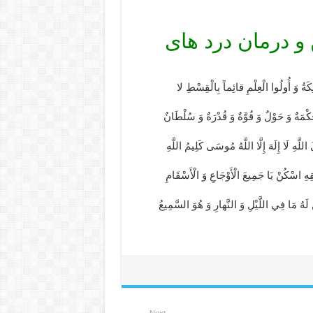
 و درمان درد های
لائِكَةُ وَ أُولُوا الْعِلْمِ قائِماً بِالْقِسْطِ لا
وَ حِكْمَةٌ وَ حَوْلٌ وَ قُوَّةٌ وَ قُدْرَةٌ وَ سُلْطَانٌ
لُ اللَّهِ لَا إِلَهَ إِلَّا اللَّهُ مُوسَى كَلِيمُ اللَّهِ
قِهِ‏ اسْكُنْ‏ يَا جَمِيعَ‏ الْأَوْجَاعِ‏ وَ الْأَسْقَامِ‏
َ لَهُ مَا فِي اللَّيْلِ وَ النَّهارِ وَ هُوَ السَّمِيعُ
Next