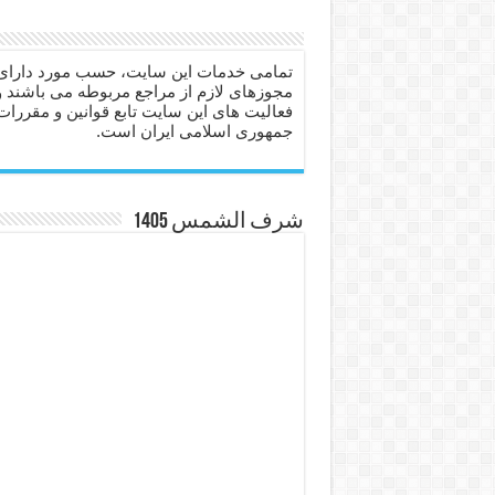
دعای حفظ جان عزیزان از بلا 
انواع ذکرهای الهی و خواص آ
تمامی خدمات این سایت، حسب مورد دارای
مجوزهای لازم از مراجع مربوطه می باشند و
دعای روزی و رفع فقر – دعا
فعالیت های این سایت تابع قوانین و مقررات
جمهوری اسلامی ایران است.
دعای قوی برای حاجات دنیا و
ختم سوره تکاثر برای جذب ث
دعا قدرت و توانمندی – دعا ب
شرف الشمس 1405
دعای ابودردا برای در امان ما
تعبیر خواب خانه – تعبیر خواب