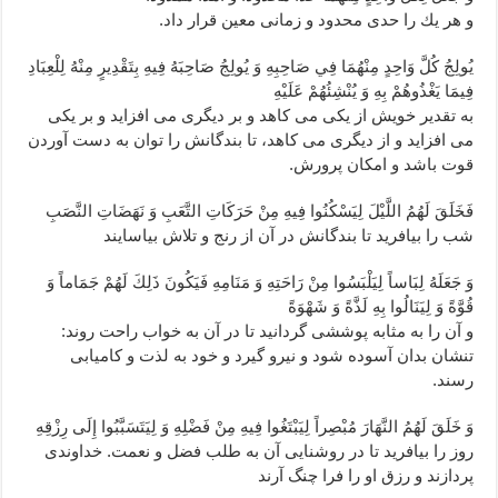
و هر يك را حدى محدود و زمانى معين قرار داد.
يُولِجُ كُلَّ وَاحِدٍ مِنْهُمَا فِي صَاحِبِهِ وَ يُولِجُ صَاحِبَهُ فِيهِ بِتَقْدِيرٍ مِنْهُ لِلْعِبَادِ
فِيمَا يَغْذُوهُمْ بِهِ وَ يُنْشِئُهُمْ عَلَيْهِ‏
به تقدير خويش از يكى مى ‏كاهد و بر ديگرى مى‏ افزايد و بر يكى
مى ‏افزايد و از ديگرى مى ‏كاهد، تا بندگانش را توان به دست آوردن
قوت باشد و امكان پرورش.
فَخَلَقَ لَهُمُ اللَّيْلَ لِيَسْكُنُوا فِيهِ مِنْ حَرَكَاتِ التَّعَبِ وَ نَهَضَاتِ النَّصَبِ‏
شب را بيافريد تا بندگانش در آن از رنج و تلاش بياسايند
وَ جَعَلَهُ لِبَاساً لِيَلْبَسُوا مِنْ رَاحَتِهِ وَ مَنَامِهِ فَيَكُونَ ذَلِكَ لَهُمْ جَمَاماً وَ
قُوَّةً وَ لِيَنَالُوا بِهِ لَذَّةً وَ شَهْوَةً
و آن را به مثابه پوششى گردانيد تا در آن به خواب راحت روند:
تنشان بدان آسوده شود و نيرو گيرد و خود به لذت و كاميابى
رسند.
وَ خَلَقَ لَهُمُ النَّهَارَ مُبْصِراً لِيَبْتَغُوا فِيهِ مِنْ فَضْلِهِ وَ لِيَتَسَبَّبُوا إِلَى رِزْقِهِ‏
روز را بيافريد تا در روشنايى آن به طلب فضل و نعمت. خداوندى
پردازند و رزق او را فرا چنگ آرند