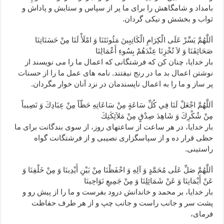
بامداد و شامگاهش را براى ما پر از سپاس و ستايش و پاداش و
ثواب و بخشش و نيكى گردان.
اَللَّهُمَّ يَسِّرْ عَلَى الْكِرَامِ الْكَاتِبِينَ مَئُونَتَنَا وَ امْلَأْ لَنَا مِنْ حَسَنَاتِنَا
صَحَائِفَنَا وَ لاَ تُخْزِنَا عِنْدَهُمْ بِسُوءِ أَعْمَالِنَا
بار خدايا، چنان كن كه فرشتگانى كه اعمال ما را مى ‏نويسند از
نوشتن اعمال بد ما در رنج نيفتند. نامه ‏هاى عمل ما را از حسنات
پر ساز و ما را به اعمال ناپسندمان در نزد آنان خوار مگردان.
اَللَّهُمَّ اجْعَلْ لَنَا فِي كُلِّ سَاعَةٍ مِنْ سَاعَاتِهِ حَظّاً مِنْ عِبَادِكَ وَ نَصِيباً
مِنْ شُكْرِكَ وَ شَاهِدَ صِدْقٍ مِنْ مَلاَئِكَتِكَ‏
بار خدايا، در هر ساعت از ساعتهاى روز، از سوى بندگانت براى ما
حظى قرار ده و از سپاسگزارى نصيبى و از فرشتگانت گواه
راستينى.
اَللَّهُمَّ صَلِّ عَلَى مُحَمَّدٍ وَ آلِهِ وَ احْفَظْنَا مِنْ بَيْنِ أَيْدِينَا وَ مِنْ خَلْفِنَا وَ
عَنْ أَيْمَانِنَا وَ عَنْ شَمَائِلِنَا وَ مِنْ جَمِيعِ نَوَاحِينَا
بار خدايا، بر محمد و خاندانش درود بفرست و ما را از پيش رو و
پشت سر و جانب راست و جانب چپ و از هر طرف حفاظت
فرماى،