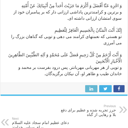
وَ اجْزِهِ عَنَّا أَفْضَلَ وَ أَكْرَمَ مَا جَزَيْتَ أَحَداً مِنْ أَنْبِيَائِكَ عَنْ أُمَّتِهِ‏
و برترين و كرامندترين پاداشى ارزانى دار كه بر پيامبران خود از
سوى امتشان ارزانى داشته ‏اى.
إِنَّكَ أَنْتَ الْمَنَّانُ بِالْجَسِيمِ الْغَافِرُ لِلْعَظِيمِ‏
تو هستى كه نعمتهاى كرامند مى ‏دهى و تويى كه گناهان بزرگ را
مى ‏آمرزى‏
وَ أَنْتَ أَرْحَمُ مِنْ كُلِّ رَحِيمٍ فَصَلِّ عَلَى مُحَمَّدٍ وَ آلِهِ الطَّيِّبِينَ الطَّاهِرِينَ
الْأَخْيَارِ الْأَنْجَبِينَ‏
و تويى از هر مهربانى مهربان‏تر. پس درود بفرست بر محمد و
خاندان طيب و طاهر او، آن نيكان برگزيدگان.
Previous
حرز تجربه شده و عظیم برای دفع
بلا و رهایی از گناه
Next
دعای عظیم امام سجاد علیه السلام
برای سپاس خداوند