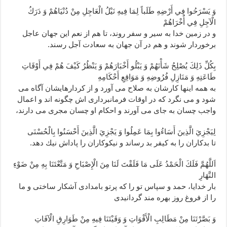
وَ يَسْرَحُوا فِي أَرْضِهِ طَلَباً لِمَا فِيهِ نَيْلُ الْعَاجِلِ مِنْ دُنْيَاهُمْ وَ دَرَكُ
الْآجِلِ فِي أُخْرَاهُمْ‏
و در زمين خدا به سير و سفر روند، تا هم از نعم اين جهان عاجل
برخوردار شوند و هم در آن جهان به سعادت آجل رسند.
بِكُلِّ ذَلِكَ يُصْلِحُ شَأْنَهُمْ وَ يَبْلُو أَخْبَارَهُمْ وَ يَنْظُرُ كَيْفَ هُمْ فِي أَوْقَاتِ
طَاعَتِهِ وَ مَنَازِلِ فُرُوضِهِ وَ مَوَاقِعِ أَحْكَامِهِ‏
به همه اين‏ها كارشان به صلاح مى ‏آورد و از كردارهايشان آگاه مى‏
شود و مى ‏نگرد كه در اوقات فرمانبردارى ‏اش چگونه‏ اند و اعمال
واجب چسان به جاى مى ‏آورند و احكام او چسان مجرى مى ‏دارند،
لِيَجْزِيَ الَّذِينَ أَسَاءُوا بِمَا عَمِلُوا وَ يَجْزِيَ الَّذِينَ أَحْسَنُوا بِالْحُسْنَى‏
تا بدكاران را به كيفر بد رساند و نيكوكاران را پاداش نيك دهد.
اَللَّهُمَّ فَلَكَ الْحَمْدُ عَلَى مَا فَلَقْتَ لَنَا مِنَ الْإِصْبَاحِ وَ مَتَّعْتَنَا بِهِ مِنْ ضَوْءِ
النَّهَارِ
بار خدايا، حمد و سپاس تو را كه پرتو بامدادى آشكار ساختى و ما
را از فروغ روز بهره‏ مند گردانيدى‏
وَ بَصَّرْتَنَا مِنْ مَطَالِبِ الْأَقْوَاتِ وَ وَقَيْتَنَا فِيهِ مِنْ طَوَارِقِ الْآفَاتِ‏