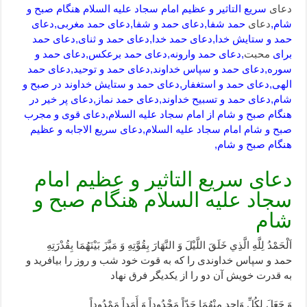
دعای
سریع التاثیر و عظیم امام سجاد علیه السلام هنگام صبح و
شام,
دعای
حمد شفا,دعای حمد و شفا,دعای حمد مغربی,دعای
حمد و ستایش خدا,دعای حمد خدا,دعای حمد و ثنای,دعای حمد
برای
محبت
,دعای حمد وارونه,دعای حمد برعکس,دعای حمد و
سوره,دعای حمد و سپاس خداوند,دعای حمد و توحید,دعای حمد
الهی,دعای حمد و استغفار,دعای حمد و ستایش خداوند در صبح و
شام,دعای حمد و تسبیح خداوند,دعای حمد نماز,دعای پر خیر در
هنگام صبح و شام از امام سجاد علیه السلام,دعای قوی و مجرب
صبح و شام امام سجاد علیه السلام,دعای سریع الاجابه و عظیم
هنگام صبح و شام,
دعای سریع التاثیر و عظیم امام
سجاد علیه السلام هنگام صبح و
شام
اَلْحَمْدُ لِلَّهِ الَّذِي خَلَقَ اللَّيْلَ وَ النَّهَارَ بِقُوَّتِهِ‏ وَ مَيَّزَ بَيْنَهُمَا بِقُدْرَتِهِ‏
حمد و سپاس خداوندى را كه به قوت خود شب و روز را بيافريد و
به قدرت خويش آن دو را از يكديگر فرق نهاد
وَ جَعَلَ لِكُلِّ وَاحِدٍ مِنْهُمَا حَدّاً مَحْدُوداً وَ أَمَداً مَمْدُوداً