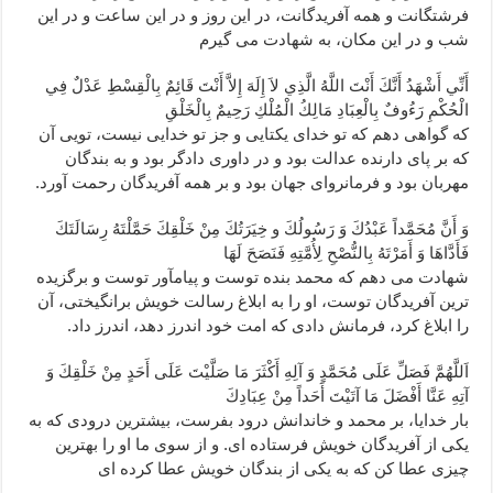
فرشتگانت و همه آفريدگانت، در اين روز و در اين ساعت و در اين
شب و در اين مكان، به شهادت مى ‏گيرم‏
أَنِّي أَشْهَدُ أَنَّكَ أَنْتَ اللَّهُ الَّذِي لاَ إِلَهَ إِلاَّ أَنْتَ قَائِمٌ بِالْقِسْطِ عَدْلٌ فِي
الْحُكْمِ رَءُوفٌ بِالْعِبَادِ مَالِكُ الْمُلْكِ رَحِيمٌ بِالْخَلْقِ‏
كه گواهى دهم كه تو خداى يكتايى و جز تو خدايى نيست، تويى آن
كه بر پاى دارنده عدالت بود و در داورى دادگر بود و به بندگان
مهربان بود و فرمانرواى جهان بود و بر همه آفريدگان رحمت آورد.
وَ أَنَّ مُحَمَّداً عَبْدُكَ وَ رَسُولُكَ و خِيَرَتُكَ مِنْ خَلْقِكَ حَمَّلْتَهُ رِسَالَتَكَ
فَأَدَّاهَا وَ أَمَرْتَهُ بِالنُّصْحِ لِأُمَّتِهِ فَنَصَحَ لَهَا
شهادت مى‏ دهم كه محمد بنده توست و پيام‏آور توست و برگزيده‏
ترين آفريدگان توست، او را به ابلاغ رسالت خويش برانگيختى، آن
را ابلاغ كرد، فرمانش دادى كه امت خود اندرز دهد، اندرز داد.
اَللَّهُمَّ فَصَلِّ عَلَى مُحَمَّدٍ وَ آلِهِ أَكْثَرَ مَا صَلَّيْتَ عَلَى أَحَدٍ مِنْ خَلْقِكَ وَ
آتِهِ عَنَّا أَفْضَلَ مَا آتَيْتَ أَحَداً مِنْ عِبَادِكَ‏
بار خدايا، بر محمد و خاندانش درود بفرست، بيشترين درودى كه به
يكى از آفريدگان خويش فرستاده ‏اى. و از سوى ما او را بهترين
چيزى عطا كن كه به يكى از بندگان خويش عطا كرده ‏اى‏