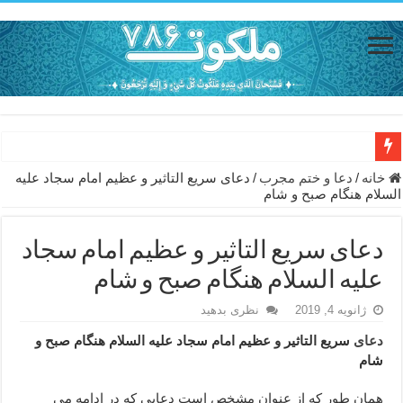
دعای حفظ جان خانواده از بلا در سفر – دعای دفع بلا در قرآن
خانه
/
دعا و ختم مجرب
/
دعای سریع التاثیر و عظیم امام سجاد علیه
السلام هنگام صبح و شام
دعای مجرب برای رفع گرفتاری – ذکر قوی برای جلوگیری از اندوه و غم 
دعا برای عاشق شدن طرف مقابل – عاشق کردن طرف مقابل از راه دو
دعای سریع التاثیر و عظیم امام سجاد
دعای حفظ جان عزیزان از بلا در سفر – دعا برای رفع حوادث بد روزانه
علیه السلام هنگام صبح و شام
انواع ذکرهای الهی و خواص آن – مجرب ترین ذکرها برای برآوردن حاجات
ژانویه 4, 2019
نظری بدهید
دعای روزی و رفع فقر – دعای مجرب برای گشایش مالی و برکت در کار
دعای
سریع التاثیر و عظیم امام سجاد علیه السلام هنگام صبح و
شام
دعای قوی برای حاجات دنیا و آخرت – حاجت روایی و رفع مشکلات
ختم سوره تکاثر برای جذب ثروت – خواص و برکات سوره تکاثر
همان طور که از عنوان مشخص است دعایی که در ادامه می