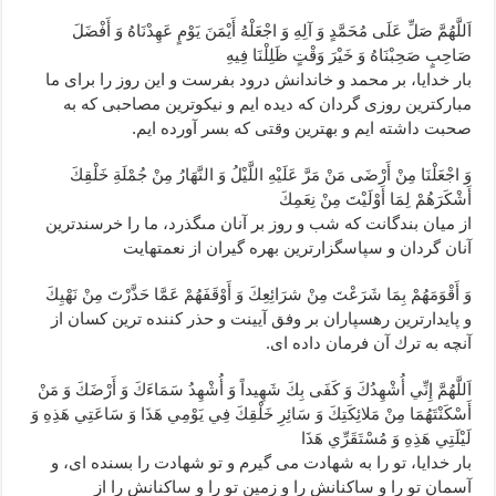
اَللَّهُمَّ صَلِّ عَلَى مُحَمَّدٍ وَ آلِهِ وَ اجْعَلْهُ أَيْمَنَ يَوْمٍ عَهِدْنَاهُ وَ أَفْضَلَ
صَاحِبٍ صَحِبْنَاهُ وَ خَيْرَ وَقْتٍ ظَلِلْنَا فِيهِ‏
بار خدايا، بر محمد و خاندانش درود بفرست و اين روز را براى ما
مبارك‏ترين روزى گردان كه ديده ‏ايم و نيكوترين مصاحبى كه به
صحبت داشته ‏ايم و بهترين وقتى كه بسر آورده ‏ايم.
وَ اجْعَلْنَا مِنْ أَرْضَى مَنْ مَرَّ عَلَيْهِ اللَّيْلُ وَ النَّهَارُ مِنْ جُمْلَةِ خَلْقِكَ
أَشْكَرَهُمْ لِمَا أَوْلَيْتَ مِنْ نِعَمِكَ‏
از ميان بندگانت كه شب و روز بر آنان مى‏گذرد، ما را خرسندترين
آنان گردان و سپاسگزارترين بهره‏ گيران از نعمتهايت‏
وَ أَقْوَمَهُمْ بِمَا شَرَعْتَ مِنْ شرَائِعِكَ وَ أَوْقَفَهُمْ عَمَّا حَذَّرْتَ مِنْ نَهْيِكَ‏
و پايدارترين رهسپاران بر وفق آيينت و حذر كننده ‏ترين كسان از
آنچه به ترك آن فرمان داده‏ اى.
اَللَّهُمَّ إِنِّي أُشْهِدُكَ وَ كَفَى بِكَ شَهِيداً وَ أُشْهِدُ سَمَاءَكَ وَ أَرْضَكَ وَ مَنْ
أَسْكَنْتَهُمَا مِنْ مَلائِكَتِكَ وَ سَائِرِ خَلْقِكَ فِي يَوْمِي هَذَا وَ سَاعَتِي هَذِهِ وَ
لَيْلَتِي هَذِهِ وَ مُسْتَقَرِّي هَذَا
بار خدايا، تو را به شهادت مى ‏گيرم و تو شهادت را بسنده ‏اى، و
آسمان تو را و ساكنانش را و زمين تو را و ساكنانش را از