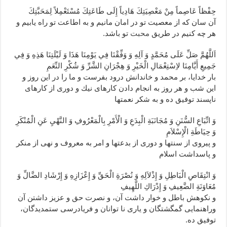
حِفْظاً عَاصِماً مِنْ مَعْصِيَتِكَ هَادِياً إِلَى طَاعَتِكَ مُسْتَعْمِلاً لِمَحَبَّتِكَ‏
آن سان كه از معصيت تو در امان مانيم و به اطاعت تو راه يابيم و
هر چه كنيم در طريق
محبت
تو باشد.
اَللَّهُمَّ صَلِّ عَلَى مُحَمَّدٍ وَ آلِهِ وَ وَفِّقْنَا فِي يَوْمِنَا هَذَا وَ لَيْلَتِنَا هَذِهِ وَ فِي
جَمِيعِ أَيَّامِنَا لاِسْتِعْمَالِ الْخَيْرِ وَ هِجْرَانِ الشَّرِّ وَ شُكْرِ النِّعَمِ‏
بار خدايا، بر محمد و خاندانش درود بفرست و ما را در اين روز و
اين شب و هر روز به انجام دادن كارهاى نيك و دورى از كارهاى
ناپسند توفيق ده و به شكر نعمتها
وَ اتِّبَاعِ السُّنَنِ وَ مُجَانَبَةِ الْبِدَعِ وَ الْأَمْرِ بِالْمَعْرُوفِ وَ النَّهْيِ عَنِ الْمُنْكَرِ
وَ حِيَاطَةِ الْإِسْلاَمِ‏
و پيروى از سنتها و دورى از بدعتها و امر به معروف و نهى از منكر
و پاسداشت اسلام‏
وَ انْتِقَاصِ الْبَاطِلِ وَ إِذْلاَلِهِ وَ نُصْرَةِ الْحَقِّ وَ إِعْزَازِهِ وَ إِرْشَادِ الضَّالِّ وَ
مُعَاوَنَةِ الضَّعِيفِ وَ إِدْرَاكِ اللَّهِيفِ‏
و نكوهش باطل و خوار داشت آن، و نصرت حق و عزيز داشتن آن
وراهنمايى گمگشتگان و يارى نا توانان و فريادرسى ستمديدگان،
توفيق ده.