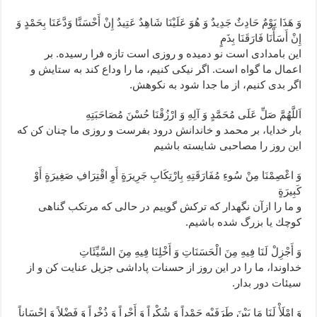
وَ هَذَا يَوْمٌ حَادِثٌ جَدِيدٌ وَ هُوَ عَلَيْنَا شَاهِدٌ عَتِيدٌ إِنْ أَحْسَنَّا وَدَّعَنَا بِحَمْدٍ وَ
إِنْ أَسَأْنَا فَارَقَنَا بِذَمٍ‏
اين بامدادى است نو دميده و روزى است تازه فرا رسيده. بر
اعمال ما گواه است. اگر نيكى كنيم، ما را وداع كند به ستايش و
اگر بدى كنيم، از ما جدا شود به نكوهش.
اَللَّهُمَّ صَلِّ عَلَى مُحَمَّدٍ وَ آلِهِ وَ ارْزُقْنَا حُسْنَ مُصَاحَبَتِهِ‏
بار خدايا، بر محمد و خاندانش درود بفرست و روزى ما چنان كن كه
اين روز را مصاحبى شايسته باشيم‏
وَ اعْصِمْنَا مِنْ سُوءِ مُفَارَقَتِهِ بِارْتِكَابِ جَرِيرَةٍ أَوِ اقْتِرَافِ صَغِيرَةٍ أَوْ
كَبِيرَةٍ
و ما را ازآن نگه‏دار كه تركش گوييم در حالى كه مرتكب گناهى
كوچك يا بزرگ شده باشيم.
وَ أَجْزِلْ لَنَا فِيهِ مِنَ الْحَسَنَاتِ وَ أَخْلِنَا فِيهِ مِنَ السَّيِّئَاتِ‏
خداوندا، ما را در اين روز از حسنات پاداشى جزيل عنايت كن و از
سيئات دور بدار.
وَ امْلَأْ لَنَا مَا بَيْنَ طَرَفَيْهِ حَمْداً وَ شُكْراً وَ أَجْراً وَ ذُخْراً وَ فَضْلاً وَ إِحْسَاناً