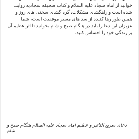
خوانید از امام سجاد علیه السلام و کتاب صحیفه سجادیه روایت
دعا قدرت و توانمندی – دعا برای افزایش انرژی بدن و قدرت بازو
شده است و راهگشای مشکلات، گره گشای سختی های روز و
دعای ابودردا برای در امان ماندن از بلا – دعای ایمنی از سوختن
همین طور رها کننده از سد های مسیر موفقیت است، شما
عزیزان این دعا را باید در هنگام صبح و شام بخوانید تا اثر عظیم آن
بر زندگی خود را احساس کنید.
دعای
سریع التاثیر و عظیم امام سجاد علیه السلام هنگام صبح و
شام