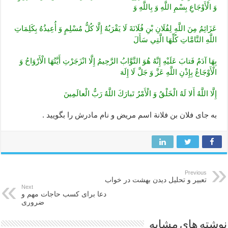
وَ الْأَوْجَاعِ‏ بِسْمِ اللَّهِ وَ بِاللَّهِ وَ
عَزَائِمُ مِنَ اللَّهِ لِفُلَانِ بْنِ فُلَانَةَ لَا يَقْرَبُهُ إِلَّا كُلُّ مُسْلِمٍ وَ أُعِيذُهُ بِكَلِمَاتِ
اللَّهِ التَّامَّاتِ كُلِّهَا الَّتِي سَأَلَ
بِهَا آدَمُ‏ فَتابَ عَلَيْهِ إِنَّهُ هُوَ التَّوَّابُ الرَّحِيمُ‏ إِلَّا انْزَجَرْتِ أَيَّتُهَا الْأَرْوَاحُ وَ
الْأَوْجَاعُ بِإِذْنِ اللَّهِ عَزَّ وَ جَلَّ لَا إِلَهَ
إِلَّا اللَّهُ‏ أَلا لَهُ الْخَلْقُ وَ الْأَمْرُ تَبارَكَ اللَّهُ رَبُّ الْعالَمِينَ‏
به جای فلان بن فلانة اسم مریض و نام مادرش را بگویید .
Previous
تعبیر و تحلیل دیدن بهشت در خواب
Next
دعا برای کسب حاجات مهم و
ضروری
نوشته های مشابه