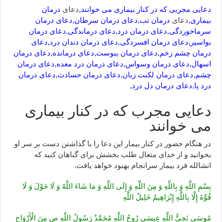
دعایی مجربی که در کنار بیماری می خوانند,
دعای
درمان
بیماری,
دعای
درمان تب,دعای درمان سرطان,دعای درمان
سرماخوردگی,دعای درمان درد,دعای درماندگی,دعای درمان
بواسیر,دعای درمان افسردگی,دعای درمان دندان درد,دعای
درمان چشم زخم,دعای درمان یبوست,دعای درمانده,دعای درمان
اسهال,دعای درمان وسواس,دعای درمان درد معده,دعای درمان
چشم,دعای درمان لکنت زبان,دعای درمان حسادت,دعای درمان
درد پا,دعای درمان دل درد,
دعایی مجرب که در کنار بیماری
می خوانند
در هنگام حضور در کنار بیمار این دعا را با گذاشتن دست بر سر او
بخوانید و از خدای متعال طلب بخشش برای گناهان کنید که
انشالله فرد بیمار سرانجام بهبود خواهد یافت.
بِسْمِ اللَّهِ وَ بِاللَّهِ وَ مِنَ اللَّهِ وَ إِلَى اللَّهِ وَ مَا شَاءَ اللَّهُ وَ لَا حَوْلَ وَ لَا
قُوَّةَ إِلَّا بِاللَّهِ إِبْرَاهِيمُ خَلِيلُ اللَّهِ
مُوسَى نَجِيُّ اللَّهِ عِيسَى رُوحُ اللَّهِ مُحَمَّدٌ رَسُولُ اللَّهِ ص مِنَ‏ الْأَرْوَاحِ‏