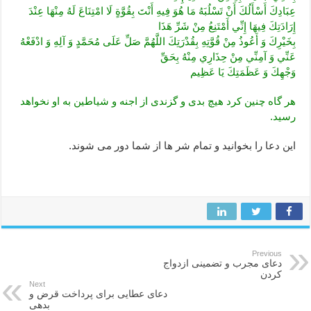
عِبَادِكَ أَسْأَلُكَ أَنْ تَسْلُبَهُ مَا هُوَ فِيهِ أَنْتَ بِقُوَّةٍ لَا امْتِنَاعَ لَهُ مِنْهَا عِنْدَ
إِرَادَتِكَ‏ فِيهَا إِنِّي أَمْتَنِعُ مِنْ شَرِّ هَذَا
بِخَيْرِكَ وَ أَعُوذُ مِنْ قُوَّتِهِ بِقُدْرَتِكَ اللَّهُمَّ صَلِّ عَلَى مُحَمَّدٍ وَ آلِهِ وَ ادْفَعْهُ
عَنِّي وَ آمِنِّي مِنْ حِذَارِي مِنْهُ بِحَقِّ
وَجْهِكَ وَ عَظَمَتِكَ يَا عَظِيم‏
هر گاه چنین کرد هیچ بدی و گزندی از اجنه و شیاطین به او نخواهد
رسید.
این دعا را بخوانید و تمام شر ها از شما دور می شوند.
Previous
دعای مجرب و تضمینی ازدواج
کردن
Next
دعای عطایی برای پرداخت قرض و
بدهی