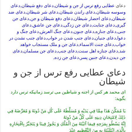
دعای
عطایی رفع ترس از جن و شیطان,دعای دفع شیطان,دعای
وسوسه شیطان,دعای راندن شیطان,دعای شر شیطان,دعای ضد
شیطان,دعای احضار شیطان,دعای دفع شیطان و جن,دعای جن
گیری,دعای جنابت,دعای جن زدگی,دعای جن عاشق,دعای
جنی,دعای جنازه,دعای جنون,دعای جنگ العرش,دعای جنگ و
دعوا,دعای جنیان,دعای جنب شدن در خواب,دعای جنب نشدن در
خواب,دعای جنت الاسماء,دعای جن و ملک مستجاب خواهد
شد,دعای جنازه اهل سنت,دعای جنب,دعای جن مسلمان,دعای
جن دیدن,دعای جنین پسر,دعای جن زده,
دعای عطایی رفع ترس از جن و
شیطان
ای محمد هر کس از اجنه و شیاطین می ترسد زمانیکه ترس دارد
بگوید:
يَا مُمَكِّنَ هَذَا مِمَّا فِي يَدَيْهِ وَ مُسَلِّطَهُ عَلَى‏ كُلِ‏ مَنْ‏ دُونَهُ‏ وَ مُعَرِّضَهُ‏ فِي
ذَلِكَ لِامْتِحَانِ دِينِهِ عَلَى كُلِّ مَنْ دُونَهُ
إِنَّهُ يَسْطُو بِمَرَحِهِ فِيمَا آتَيْتَهُ مِنَ الْمُلْكِ وَ يَجُورُ فِينَا وَ يَتَجَبَّرُ بِافْتِخَارِهِ‏
بِالَّذِي ابْتَلَيْتَهُ بِهِ مِنَ التَّعْظِيمِ عِنْدَ