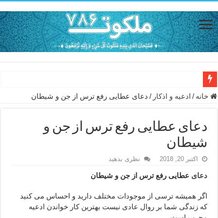
دعای حفظ جان خانواده از بلا در سفر – دعای دفع بلا در قرآن
خانه
/
ادعيه و اذكار
/
دعای عطایی رفع ترس از جن و شیطان
دعای مجرب برای رفع گرفتاری – ذکر قوی برای جلوگیری از اندوه و غم 
دعای عطایی رفع ترس از جن و
دعا برای عاشق شدن طرف مقابل – عاشق کردن طرف مقابل از راه دو
شیطان
دعای حفظ جان عزیزان از بلا در سفر – دعا برای رفع حوادث بد روزانه
اکتبر 20, 2018
نظری بدهید
انواع ذکرهای الهی و خواص آن – مجرب ترین ذکرها برای برآوردن حاجات
دعای
عطایی رفع ترس از جن و شیطان
دعای روزی و رفع فقر – دعای مجرب برای گشایش مالی و برکت در کار
دعای قوی برای حاجات دنیا و آخرت – حاجت روایی و رفع مشکلات
اگر همیشه ترسی از موجودات مختلف دارید و احساس می کنید
که زندگی شما بر روال عادی نیست بهترین کار خواندن ادعیه
ختم سوره تکاثر برای جذب ثروت – خواص و برکات سوره تکاثر
مجرب است.