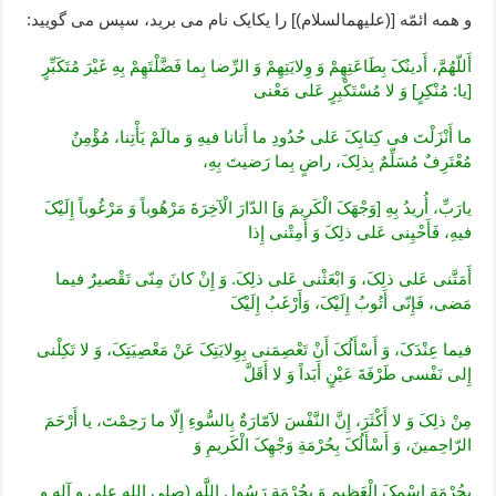
و همه ائمّه [(علیهم‏السلام)] را یکایک نام می برید، سپس می گویید:
أَللّهُمَّ، أَدینُکَ بِطَاعَتِهِمْ وَ وِلایَتِهِمْ وَ الرِّضا بِما فَضَّلْتَهِمْ بِهِ غَیْرَ مُتَکَبِّرٍ
[یا: مُنْکِرٍ] وَ لا مُسْتَکْبِرٍ عَلى مَعْنى
ما أَنْزَلْتَ فى کِتابِکَ عَلى حُدُودِ ما أَتانا فیهِ وَ مالَمْ یَأْتِنا، مُؤْمِنٌ
مُعْتَرِفٌ مُسَلِّمٌ بِذلِکَ، راضٍ بِما رَضیتَ بِهِ،
یارَبِّ، أُریدُ بِهِ [وَجْهَکَ الْکَریمَ وَ] الدّارَ الْآخِرَةَ مَرْهُوباً وَ مَرْغُوباً إِلَیْکَ
فیهِ، فَأَحْیِنى عَلى ذلِکَ وَ أَمِتْنى إِذا
أَمَتَّنى عَلى ذلِکَ، وَ ابْعَثْنى عَلى ذلِکَ. وَ إِنْ کانَ مِنّى تَقْصیرٌ فیما
مَضى، فَإِنّى أَتُوبُ إِلَیْکَ، وَأَرْغَبُ إِلَیْکَ
فیما عِنْدَکَ، وَ أَسْأَلُکَ أَنْ تَعْصِمَنى بِوِلایَتِکَ عَنْ مَعْصِیَتِکَ، وَ لا تَکِلْنى
إِلى نَفْسى طَرْفَةَ عَیْنٍ أَبَداً وَ لا أَقَلَّ
مِنْ ذلِکَ وَ لا أَکْثَرَ، إِنَّ النَّفْسَ لاََمّارَةٌ بِالسُّوءِ إِلّا ما رَحِمْتَ، یا أَرْحَمَ
الرّاحِمینَ، وَ أَسْأَلُکَ بِحُرْمَةِ وَجْهِکَ الْکَریمِ وَ
بِحُرْمَةِ اسْمِکَ الْعَظیمِ وَ بِحُرْمَةِ رَسُولِ اللَّهِ (صلى الله على و آله و