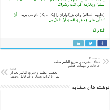
سلم) وَ بِحُرْمَةِ أَهْلِ بَیْتِ رَسُولِکَ
(علیهم ‏السلام) و آن بزرگواران را [یک به یک‏] نام می برید –
أَنْ
تُصَلِّىَ عَلى مُحَمَّدٍ وَ آلِهِ، وَ أَنْ تَفْعَلُ بى
کَذا وَ کَذا.
Previous
دعای مجرب و سریع التاثیر طلب
حاجات و مهمات عظیم
Next
تعقیب عظیم و سریع التاثیر بعد از
نماز با ثواب بسیار و غیرقابل وصف
نوشته های مشابه