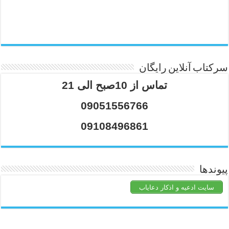
سرکتاب آنلاین رایگان
تماس از 10صبح الی 21
09051556766
09108496861
پیوندها
سایت ادعیه و اذکار دعایاب