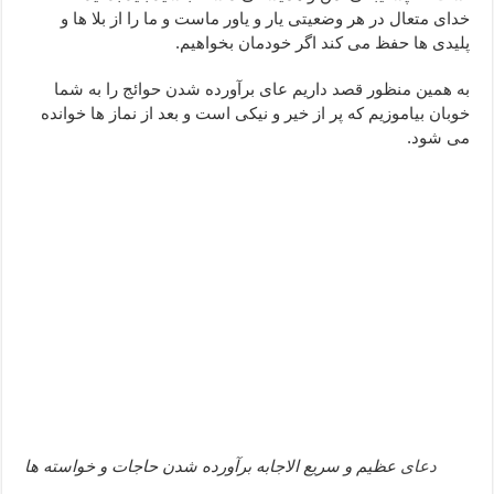
خدای متعال در هر وضعیتی یار و یاور ماست و ما را از بلا ها و
دعا قدرت و توانمندی – دعا برای افزایش انرژی بدن و قدرت بازو
پلیدی ها حفظ می کند اگر خودمان بخواهیم.
دعای ابودردا برای در امان ماندن از بلا – دعای ایمنی از سوختن
به همین منظور قصد داریم عای برآورده شدن حوائج را به شما
خوبان بیاموزیم که پر از خیر و نیکی است و بعد از نماز ها خوانده
می شود.
دعای
عظیم و سریع الاجابه برآورده شدن حاجات و خواسته ها