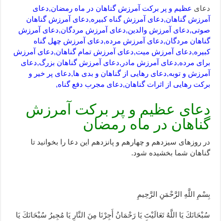
دعای
عظیم و پر برکت آمرزش گناهان در ماه رمضان,دعای
آمرزش گناهان,دعای آمرزش گناه کبیره,دعای آمرزش گناهان
صوتی,دعای آمرزش والدین,دعای آمرزش مردگان,دعای آمرزش
گناهان مردگان,دعای آمرزش مرده,دعای آمرزش چهل گناه
کبیره,دعای آمرزش میت,دعای آمرزش تمام گناهان,دعای آمرزش
برای مرده,دعای آمرزش مادر,دعای آمرزش گناهان بزرگ,دعای
آمرزش و توبه,دعای رهایی از گناهان و بدی ها,دعای پر خیر و
برکت رهایی از اثرات گناهان,دعای مجرب دفع گناه,
دعای عظیم و پر برکت آمرزش
گناهان در ماه رمضان
در روزهاى سيزدهم و چهارهم و پانزدهم این دعا را بخوانید تا
گناهان شما بخشیده شود.
بِسْمِ اللَّهِ الرَّحْمَنِ الرَّحِيمِ
سُبْحَانَكَ يَا اللَّهُ تَعَالَيْتَ يَا رَحْمَانُ أَجِرْنَا مِنَ النَّارِ يَا مُجِيرُ سُبْحَانَكَ يَا