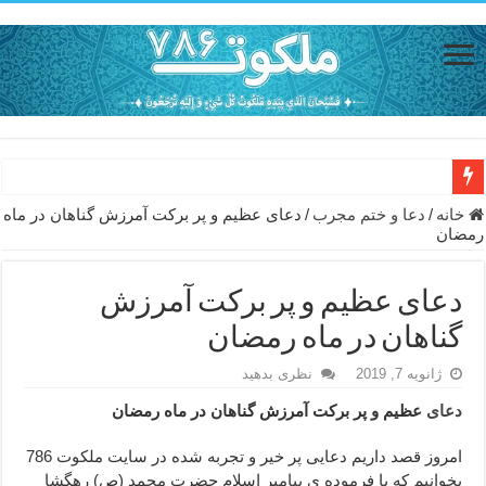
حاجت روایی با ذکر صلوات خاصه امام رضا (ع) – دعای شفای بیمار از ا
خانه
/
دعا و ختم مجرب
/
دعای عظیم و پر برکت آمرزش گناهان در ماه
رمضان
دعای حفظ جان خانواده از بلا در سفر – دعای دفع بلا در قرآن
دعای مجرب برای رفع گرفتاری – ذکر قوی برای جلوگیری از اندوه و غم 
دعای عظیم و پر برکت آمرزش
دعا برای عاشق شدن طرف مقابل – عاشق کردن طرف مقابل از راه دو
گناهان در ماه رمضان
دعای حفظ جان عزیزان از بلا در سفر – دعا برای رفع حوادث بد روزانه
ژانویه 7, 2019
نظری بدهید
انواع ذکرهای الهی و خواص آن – مجرب ترین ذکرها برای برآوردن حاجات
دعای
عظیم و پر برکت آمرزش گناهان در ماه رمضان
دعای روزی و رفع فقر – دعای مجرب برای گشایش مالی و برکت در کار
امروز قصد داریم دعایی پر خیر و تجربه شده در سایت ملکوت 786
دعای قوی برای حاجات دنیا و آخرت – حاجت روایی و رفع مشکلات
بخوانیم که با فرموده ی پیامبر اسلام حضرت محمد (ص) رهگشا