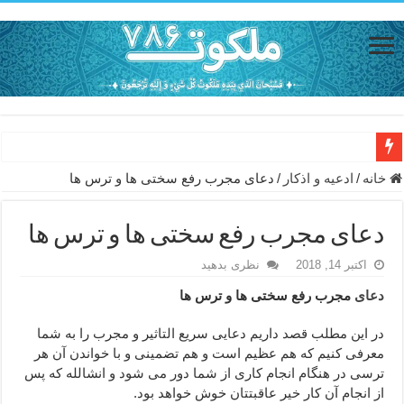
دعای مجرب برای رفع گرفتاری – ذکر قوی برای جلوگیری از اندوه و غم 
خانه
/
ادعيه و اذكار
/
دعای مجرب رفع سختی ها و ترس ها
دعا برای عاشق شدن طرف مقابل – عاشق کردن طرف مقابل از راه دو
دعای مجرب رفع سختی ها و ترس ها
دعای حفظ جان عزیزان از بلا در سفر – دعا برای رفع حوادث بد روزانه
اکتبر 14, 2018
نظری بدهید
انواع ذکرهای الهی و خواص آن – مجرب ترین ذکرها برای برآوردن حاجات
دعای
مجرب رفع سختی ها و ترس ها
دعای روزی و رفع فقر – دعای مجرب برای گشایش مالی و برکت در کار
دعای قوی برای حاجات دنیا و آخرت – حاجت روایی و رفع مشکلات
در این مطلب قصد داریم دعایی سریع التاثیر و مجرب را به شما
معرفی کنیم که هم عظیم است و هم تضمینی و با خواندن آن هر
ختم سوره تکاثر برای جذب ثروت – خواص و برکات سوره تکاثر
ترسی در هنگام انجام کاری از شما دور می شود و انشالله که پس
دعا قدرت و توانمندی – دعا برای افزایش انرژی بدن و قدرت بازو
از انجام آن کار خیر عاقبتتان خوش خواهد بود.