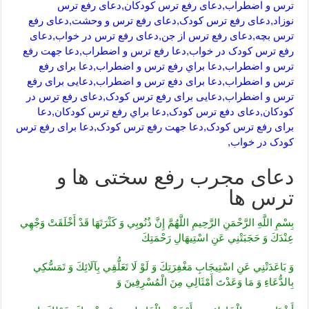
ترس و اضطراب,دعای رفع ترس کودکان,دعای رفع ترس
نوزاد,دعای رفع ترس کودک,دعای رفع ترس و وحشت,دعای رفع
ترس بچه,دعای رفع ترس از جن,دعای رفع ترس در خواب,دعای
رفع ترس کودک در خواب,دعا رفع ترس و اضطراب,دعا جهت رفع
ترس و اضطراب,دعا براي رفع ترس و اضطراب,دعا برای رفع
ترس و اضطراب,دعا برای دفع ترس و اضطراب,دعایی برای رفع
ترس و اضطراب,دعایی برای رفع ترس کودک,دعای رفع ترس در
کودکان,دعای دفع ترس کودک,دعا براي رفع ترس كودكان,دعا
برای رفع ترس کودک,دعا جهت رفع ترس کودک,دعا برای رفع ترس
کودک در خواب,
دعای مجرب رفع سختی ها و
ترس ها
بِسْمِ اللَّهِ الرَّحْمَنِ الرَّحِيمِ‏ اللَّهُمَّ إِنَّ ذُنُوبِي وَ كَثْرَتَهَا قَدْ أَخْلَقَتْ‏ وَجْهِي‏
عِنْدَكَ‏ وَ حَجَبَتْنِي عَنِ اسْتِيهَالِ رَحْمَتِكَ
وَ بَاعَدَتْنِي عَنِ اسْتِيجَابِ مَغْفِرَتِكَ وَ لَوْ لَا تَعَلُّقِي بِآلَائِكَ‏ وَ تَمَسُّكِي
بِالدُّعَاءِ وَ مَا وَعَدْتَ أَمْثَالِي مِنَ الْمُسْرِفِينَ وَ