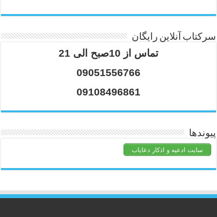
سرکتاب آنلاین رایگان
تماس از 10صبح الی 21
09051556766
09108496861
پیوندها
سایت ادعیه و اذکار دعایاب