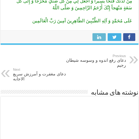
مِنْ لَدُنْكَ فَتْحاً يَسِيراً وَ اجْعَلْ لِي مِنْ كُلِّ ضَنْكٍ مَخْرَجاً وَ إِلَى كُلِّ
سَعَةٍ مَنْهَجاً إِنَّكَ أَرْحَمُ الرَّاحِمِينَ وَ صَلَّى اللَّهُ
عَلَى مُحَمَّدٍ وَ آلِهِ الطَّيِّبِينَ الطَّاهِرِينَ آمِينَ رَبَّ الْعَالَمِين
Previous
دعای رفع اندوه و وسوسه شیطان
رجیم
Next
دعای مغفرت و آمرزش سریع
الاجابه
نوشته های مشابه