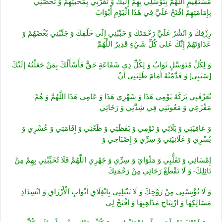
مُسْتَقِيمٍ اللَّهُمَّ بِتَوَسُّلِي بِهِمْ إِلَيْكَ وَ تَقَرُّبِي بِمَحَبَّتِهِمْ وَ تَحَصُّنِي
بِإِمَامَتِهِمْ افْتَحْ عَلَيَّ فِي هَذَا الْيَوْمِ أَبْوَابَ
رِزْقِكَ وَ انْشُرْ عَلَيَّ رَحْمَتَكَ وَ حَبِّبْنِي إِلَى خَلْقِكَ وَ جَنِّبْنِي بُغْضَهُمْ وَ
عَدَاوَتَهُمْ‏ إِنَّكَ عَلى‏ كُلِّ شَيْ‏ءٍ قَدِيرٌ اللَّهُمَّ
وَ لِكُلِّ مُتَوَسِّلٍ ثَوَابٌ وَ لِكُلِّ ذِي شَفَاعَةٍ حَقٌّ فَأَسْأَلُكَ بِمَنْ جَعَلْتُهُ إِلَيْكَ
[سَبَبِي‏] وَ قَدَّمْتُهُ أَمَامَ طَلِبَتِي أَنْ
تُعَرِّفَنِي بَرَكَةَ يَوْمِي هَذَا وَ شَهْرِي هَذَا وَ عَامِي هَذَا اللَّهُمَّ وَ هُمْ
مَفْزَعِي وَ مَعُونَتِي فِي شِدَّتِي وَ رَخَائِي
وَ عَافِيَتِي وَ بَلَائِي وَ نَوْمِي وَ يَقَظَتِي وَ ظَعْنِي وَ إِقَامَتِي وَ عُسْرِي وَ
يُسْرِي وَ عَلَانِيَتِي وَ سِرِّي وَ إِصْبَاحِي وَ
إِمْسَائِي وَ تَقَلُّبِي وَ مَثْوَايَ وَ سِرِّي وَ جَهْرِي اللَّهُمَّ فَلَا تُخَيِّبْنِي بِهِمْ مِنْ
نَائِلِكَ- وَ لَا تَقْطَعْ رَجَائِي مِنْ رَحْمَتِكَ
وَ لَا تُؤْيِسْنِي مِنْ رَوْحِكَ وَ لَا تَبْتَلِنِي بِانْغِلَاقِ أَبْوَابِ الْأَرْزَاقِ وَ انْسِدَادِ
مَسَالِكِهَا وَ ارْتِيَاحِ مَذَاهِبِهَا وَ افْتَحْ لِي