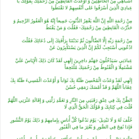
أَشْبَاهِي مِنَ الْخَاطِئِينَ وَ أَوْعَدْتَ الْقَانِطِينَ مِنْ رَحْمَتِكَ بِقَوْلِكَ‏ يا
عِبادِيَ الَّذِينَ أَسْرَفُوا عَلى‏ أَنْفُسِهِمْ لا تَقْنَطُوا
مِنْ رَحْمَةِ اللَّهِ إِنَّ اللَّهَ يَغْفِرُ الذُّنُوبَ جَمِيعاً إِنَّهُ هُوَ الْغَفُورُ الرَّحِيمُ‏ وَ
حَذَّرْتَ الْقَانِطِينَ مِنْ رَحْمَتِكَ- فَقُلْتَ‏ وَ مَنْ يَقْنَطُ
مِنْ رَحْمَةِ رَبِّهِ إِلَّا الضَّالُّونَ‏ ثُمَّ نَدَبْتَنَا بِرَأْفَتِكَ إِلَى دُعَائِكَ فَقُلْتَ‏
ادْعُونِي أَسْتَجِبْ لَكُمْ إِنَّ الَّذِينَ يَسْتَكْبِرُونَ عَنْ
عِبادَتِي سَيَدْخُلُونَ جَهَنَّمَ داخِرِينَ‏ إِلَهِي لَقَدْ كَانَ ذَلِكَ الْإِيَاسُ عَلَيَّ
مُشْتَمِلًا وَ الْقُنُوطُ مِنْ رَحْمَتِكَ مُلْتَحِفاً
إِلَهِي لَقَدْ وَعَدْتَ الْمُحْسِنَ ظَنَّهُ بِكَ ثَوَاباً وَ أَوْعَدْتَ الْمُسِي‏ءَ ظَنَّهُ بِكَ
عِقَاباً اللَّهُمَّ وَ قَدْ أَمْسَكَ رَمَقِي حُسْنُ
الظَّنِّ بِكَ فِي عِتْقِ رَقَبَتِي مِنَ النَّارِ وَ تَغَمُّدِ زَلَّتِي وَ إِقَالَةِ عَثْرَتِي اللَّهُمَّ
قُلْتَ فِي كِتَابِكَ وَ قَوْلُكَ الْحَقُّ الَّذِي لَا
خُلْفَ لَهُ وَ لَا تَبْدِيلَ- يَوْمَ نَدْعُوا كُلَّ أُناسٍ بِإِمامِهِمْ‏ وَ ذَلِكَ يَوْمُ النُّشُورِ
فَإِذا نُفِخَ فِي الصُّورِ وَ بُعْثِرَ ما فِي الْقُبُورِ