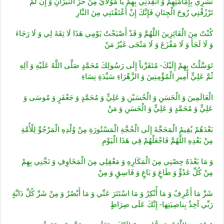
نَشْرِي بِإِمَامَتِهِمْ وَ أَنْقِذْنِي بِهِمْ يَا مَوْلَايَ مِنْ حَرِّ النِّيرَانِ وَ إِنْ لَمْ
تَرْزُقْنِي رُوحَ الْجِنَانِ فَإِنَّكَ إِنْ أَعْتَقْتَنِي مِنَ النَّارِ
كُنْتُ مِنَ الْفَائِزِينَ اللَّهُمَّ وَ قَدْ أَصْبَحْتُ يَوْمِي هَذَا لَا ثِقَةَ لِي وَ لَا رَجَاءَ
وَ لَا لَجَأَ وَ لَا مَفْزَعَ وَ لَا مَنْجَى غَيْرُ مَنْ
تَوَسَّلْتُ بِهِمْ إِلَيْكَ- مُتَقَرِّباً إِلَى رَسُولِكَ مُحَمَّدٍ صَلَّى اللَّهُ عَلَيْهِ وَ آلِهِ
ثُمَّ عَلِيٍّ أَمِيرِ الْمُؤْمِنِينَ وَ الزَّهْرَاءِ سَيِّدَةِ نِسَاءِ
الْعَالَمِينَ وَ الْحَسَنِ وَ الْحُسَيْنِ وَ عَلِيٍّ وَ مُحَمَّدٍ وَ جَعْفَرٍ وَ مُوسَى وَ
عَلِيٍّ وَ مُحَمَّدٍ وَ عَلِيٍّ وَ الْحَسَنِ وَ مَنْ
بَعْدَهُمْ يُقِيمُ الْمَحَجَّةَ إِلَى الْحُجَّةِ الْمَسْتُورَةِ مِنْ وُلْدِهِ الْمَرْجُوِّ لِلْأُمَّةِ
مِنْ بَعْدِهِ اللَّهُمَّ فَاجْعَلْهُمْ فِي هَذَا الْيَوْمِ
وَ مَا بَعْدَهُ حِصْنِي مِنَ الْمَكَارِهِ وَ مَعْقِلِي مِنَ الْمَخَاوِفِ وَ نَجِّنِي بِهِمْ
مِنْ كُلِّ عَدُوٍّ وَ طَاغٍ وَ بَاغٍ وَ فَاسِقٍ وَ مِنْ
شَرِّ مَا أَعْرِفُ وَ مَا أُنْكِرُ وَ مَا اسْتَتَرَ عَنِّي وَ مَا أَبْصُرُ وَ مِنْ شَرِّ كُلِّ دَابَّةٍ
رَبِّي‏ آخِذٌ بِناصِيَتِها- إِنَّكَ عَلَى صِرَاطٍ