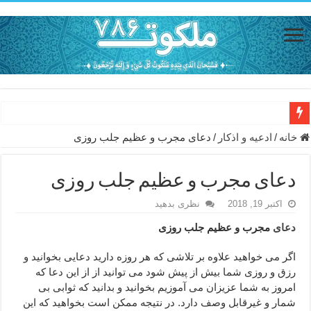
دعای مجرب برای رفع گرفتاری – ذکر قوی برای جلوگیری از اندوه و غم 
خانه
/
ادعيه و اذكار
/
دعای مجرب و عظیم جلب روزی
دعا برای عاشق شدن طرف مقابل – عاشق کردن طرف مقابل از راه دو
دعای مجرب و عظیم جلب روزی
دعای حفظ جان عزیزان از بلا در سفر – دعا برای رفع حوادث بد روزانه
اکتبر 19, 2018
نظری بدهید
انواع ذکرهای الهی و خواص آن – مجرب ترین ذکرها برای برآوردن حاجات
دعای
مجرب و عظیم جلب روزی
دعای روزی و رفع فقر – دعای مجرب برای گشایش مالی و برکت در کار
دعای قوی برای حاجات دنیا و آخرت – حاجت روایی و رفع مشکلات
اگر می خواهید علاوه بر تلاشی که هر روزه دارید دعایی بخوانید و
رزق و روزی شما بیش از پیش شود می توانید از از این دعا که
ختم سوره تکاثر برای جذب ثروت – خواص و برکات سوره تکاثر
امروز به شما عزیزان می آموزیم بخوانید و بدانید که ثوابی بی
دعا قدرت و توانمندی – دعا برای افزایش انرژی بدن و قدرت بازو
شمار و غیرقابل وصف دارد. در نتیجه ممکن است بخواهید که این