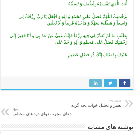
أَنْتَ الَّذِي تَقْسِمُهُ بِلُطْفِكَ وَ تُسَبِّبُهُ
بِرَحْمَتِكَ اللَّهُمَّ فَصَلِّ عَلَى مُحَمَّدٍ وَ آلِهِ وَ اجْعَلْ يَا رَبِّ رِزْقَكَ لِي
وَاسِعاً وَ مَطْلَبَهُ سَهْلًا وَ مَأْخَذَهُ قَرِيباً وَ لَا تُعَنِّنِي
بِطَلَبِ مَا لَمْ تُقَدِّرْ لِي فِيهِ رِزْقاً فَإِنَّكَ غَنِيٌّ عَنْ عَذَابِي وَ أَنَا فَقِيرٌ إِلَى
رَحْمَتِكَ فَصَلِّ عَلَى مُحَمَّدٍ وَ آلِهِ وَ جُدْ عَلَى
عَبْدِكَ بِفَضْلِكَ إِنَّكَ‏ ذُو فَضْلٍ عَظِيمٍ
Previous
تعبیر و تحلیل خواب بچه گربه
Next
دعای مجرب دوای درد های مختلف
نوشته های مشابه