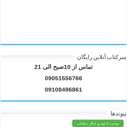
سرکتاب آنلاین رایگان
تماس از 10صبح الی 21
09051556766
09108496861
پیوندها
سایت ادعیه و اذکار دعایاب