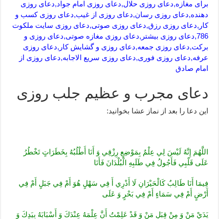
برای مغازه,دعای روزی حلال,دعای روزی امام جواد,دعای روزی
دهنده,دعای روزی رسان,دعای روزی از غیب,دعای روزی کسب و
کار,دعای روزی رزق,دعای روزی صوتی,دعای روزی سایت ملکوت
786,دعای روزی بیشتر,دعای روزی مغازه صوتی,دعای روزی و
برکت,دعای روزی جمعه,دعای روزی و گشایش کار,دعای روزی
عرفه,دعای روزی فوری,دعای روزی سریع الاجابه,دعای روزی از
امام صادق
دعای مجرب و عظیم جلب روزی
این دعا را بعد از نماز عشا بخوانید:
اللَّهُمَ‏ إِنَّهُ‏ لَيْسَ‏ لِي‏ عِلْمٌ‏ بِمَوْضِعِ رِزْقِي وَ أَنَا أَطْلُبُهُ بِخَطَرَاتٍ تَخْطُرُ
عَلَى قَلْبِي فَأَجُولُ فِي طَلَبِهِ الْبُلْدَانَ فَأَنَا
فِيمَا أَنَا طَالِبٌ كَالْحَيْرَانِ لَا أَدْرِي أَ فِي سَهْلٍ هُوَ أَمْ فِي جَبَلٍ أَمْ فِي
أَرْضٍ أَمْ فِي سَمَاءٍ أَمْ فِي بَحْرٍ وَ عَلَى
يَدَيْ مَنْ وَ مِنْ قِبَلِ مَنْ وَ قَدْ عَلِمْتُ أَنَّ عِلْمَهُ عِنْدَكَ وَ أَسْبَابَهُ بِيَدِكَ وَ