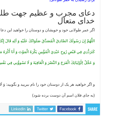
دعای مجرب و عظیم جهت طلب
خدای متعال
اگر عمر طولانی خود و خویشان و دوستان را خواهید این دعا را 
اللَّهُمَّ إِنَ‏ رَسُولَكَ‏ الصَّادِقَ‏ الْمُصَدَّقَ‏ صَلَوَاتُكَ‏ عَلَيْهِ وَ آلِهِ قَالَ إِنّ
كَتَرَدُّدِي فِي قَبْضِ رُوحِ عَبْدِيَ الْمُؤْمِنِ يَكْرَهُ الْمَوْتَ وَ أَنَا أَكْرَهُ مَس
وَ عَجِّلْ لِأَوْلِيَائِكَ الْفَرَجَ وَ النَّصْرَ وَ الْعَافِيَةَ وَ لَا تَسُوؤُنِي فِي نَفْس
و اگر خواهید هر یک از دوستان خود را نام ببریید و بگویید: وَ لَا فِي‏ فُل
(به جای فلان اسم آن دوست برده شود)
LinkedIn
Twitter
Facebook
Share