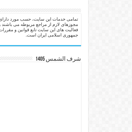
دعا برای عاشق شدن طرف مق
دعای حفظ جان عزیزان از بلا 
تمامی خدمات این سایت، حسب مورد دارای
مجوزهای لازم از مراجع مربوطه می باشند و
انواع ذکرهای الهی و خواص آ
فعالیت های این سایت تابع قوانین و مقررات
جمهوری اسلامی ایران است.
دعای روزی و رفع فقر – دعا
دعای قوی برای حاجات دنیا و
ختم سوره تکاثر برای جذب ث
شرف الشمس 1405
دعا قدرت و توانمندی – دعا ب
دعای ابودردا برای در امان ما