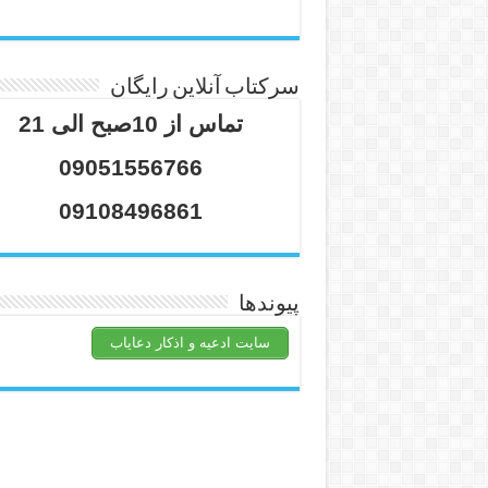
سرکتاب آنلاین رایگان
تماس از 10صبح الی 21
09051556766
09108496861
پیوندها
سایت ادعیه و اذکار دعایاب