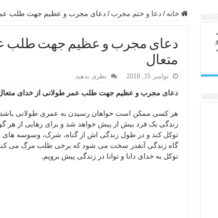
ابل – عاشق کردن طرف مقابل از راه دور
خانه
/
دعا و ختم مجرب
/
دعای مجرب و عظیم جهت طلب عمر 
در سفر – دعا برای رفع حوادث بد روزانه
دعای مجرب و عظیم جهت طلب عم
ن – مجرب ترین ذکرها برای برآوردن حاجات
متعال
ی مجرب برای گشایش مالی و برکت در کار
نوامبر 15, 2018
نظری بدهید
 آخرت – حاجت روایی و رفع مشکلات
دعای
مجرب و عظیم جهت طلب عمر طولانی از خدای متعال
روت – خواص و برکات سوره تکاثر
رای افزایش انرژی بدن و قدرت بازو
هر کسی ممکن است خواهان رسیدن به عمری طولانی باشد 
زندگی یک فرد بیش از پیش خواهد شد و برای رهایی از هر گون
ندن از بلا – دعای ایمنی از سوختن
توکل کند و در طول زندگی اش از گناه، شرک، وسوسه های 
گاه زندگی آنقدر سخت می شود که برخی طلب مرگ می کنند ک
توکل به خدای دانا و توانا در زندگی پیش برویم.