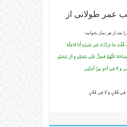
 عمر طولانی از
بعد از هر نماز بخوانید:
َكَ قُلْتَ مَا تَرَدَّدْتُ فِي شَيْ‏ءٍ أَنَا فَاعِلُهُ
َاءَتَهُ اللَّهُمَّ فَصَلِّ عَلَى مُحَمَّدٍ وَ آلِ مُحَمَّدٍ
ِي وَ لَا فِي‏ أَحَدٍ مِنْ‏ أَحِبَّتِي
َانٍ‏ وَ لَا فِي‏ فُلَانٍ‏