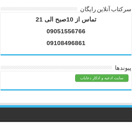
سرکتاب آنلاین رایگان
تماس از 10صبح الی 21
09051556766
09108496861
پیوندها
سایت ادعیه و اذکار دعایاب