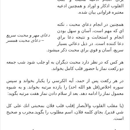
القلوب اذکار و اوراد و همچنین ادعیه
دعای ابودردا برای در امان ماندن از بلا – دعای ایمنی از سوختن
معتبره فراوانی بیان شده.
تعبیر خواب خانه – تعبیر خواب خانه جدید
همچنین در انجام دعاي محبت ، نكته
اي كه مهم است، آسان و سهل بودن
دعای
مهر و
محبت
سریع
انجام و استجابت و نتيجه دعا براي
–
دعای
محبت
همسر
دعا كننده است. در ذيل دعائي بسيار
سريع، آسان و قوي براي محبت ذكر ميشود.
هر كس كه در نظر دارد محبت ديگران به او جلب شود شب جمعه
دو ركعت نماز با حضور قلب كامل بخواند.
در هر ركعت پس از حمد، آيه الكرسي را يكبار بخواند و سپس
سوره اخلاص(قل هو الله احد) را يازده مرتبه بخواند. و به شيوه
معمول نماز را ادامه دهد. بعد از سلام دادن نماز هفت مرتبه بگويد:
(يا مقلب القلوب والأبصار إقلب قلب فلان بمحبتى انك على كل
شي قدير). بجاي كلمه فلان، اسم مطلوب را بگويد.مجرب و صحيح
است.