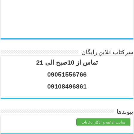
سرکتاب آنلاین رایگان
تماس از 10صبح الی 21
09051556766
09108496861
پیوندها
سایت ادعیه و اذکار دعایاب