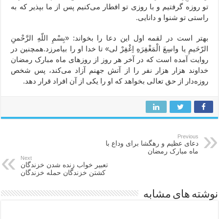
تو روزه گرفتیم و با روزى تو افطار می‌کنیم پس از ما بپذیر که به
راستى تو شنوا و دانایى.
بهتر است در لقمه اول این دعا را بخواند: «بِسْمِ اللّهِ الرَّحْمنِ
الرّحَیمِ یا واسِعَ الْمَغْفِرَهِ اِغْفِرْ لى» تا خدا او را بیامرزد.همچنین در
روایت آمده است که در آخر هر روز از روزهاى ماه مبارک رمضان
خداوند هزار هزار نفر را از آتش جهنم آزاد مى‌کند، پس شخص
روزه‌دار از حق تعالى بخواهد که او را یکى از آن افراد قرار دهد.
Previous
دعای عظیم و رهگشا برای وداع با
ماه مبارک رمضان
Next
تعبیر خواب زنده شدن خزندگان
کشتن خزندگان حمله خزندگان
نوشته های مشابه