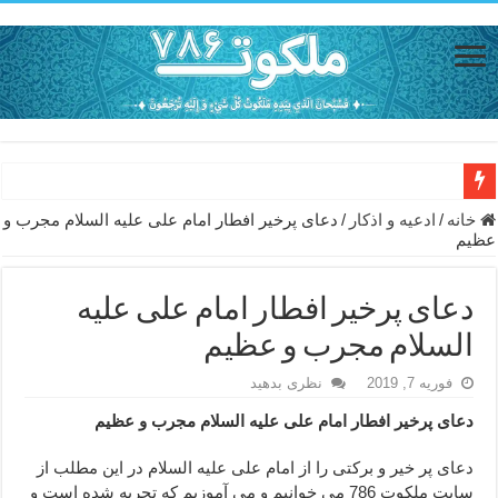
حاجت روایی با ذکر صلوات خاصه امام رضا (ع) – دعای شفای بیمار از ا
خانه
/
ادعيه و اذكار
/
دعای پرخیر افطار امام علی علیه السلام مجرب و
عظیم
دعای حفظ جان خانواده از بلا در سفر – دعای دفع بلا در قرآن
دعای مجرب برای رفع گرفتاری – ذکر قوی برای جلوگیری از اندوه و غم 
دعای پرخیر افطار امام علی علیه
دعا برای عاشق شدن طرف مقابل – عاشق کردن طرف مقابل از راه دو
السلام مجرب و عظیم
دعای حفظ جان عزیزان از بلا در سفر – دعا برای رفع حوادث بد روزانه
فوریه 7, 2019
نظری بدهید
انواع ذکرهای الهی و خواص آن – مجرب ترین ذکرها برای برآوردن حاجات
دعای پرخیر افطار امام علی علیه السلام مجرب و عظیم
دعای روزی و رفع فقر – دعای مجرب برای گشایش مالی و برکت در کار
دعای پر خیر و برکتی را از امام علی علیه السلام در این مطلب از
دعای قوی برای حاجات دنیا و آخرت – حاجت روایی و رفع مشکلات
سایت ملکوت 786 می خوانیم و می آموزیم که تجربه شده است و