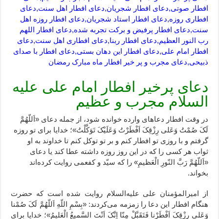
افطار صوتی,دعای افطار شجریان,دعای افطار اهل سنت,دعای
افطاری روزه,دعای افطار استاد شجریان,دعای افطار روزه اهل
سنت,دعای افطار پرفیض و برکت تجربه شده,دعای افطار اللهم
رب النور العظیم,دعای افطار ربنا,دعای افطاری اهل سنت,دعای
افطار امام علی,دعای افطار این دهان بستی,دعای افطار با صدای
ذبیحی,دعای مجرب و پر خیر افطار ماه مبارک رمضان
دعای پرخیر افطار امام علی علیه
السلام مجرب و عظیم
در وقت افطار دعاهاى وارده خوانده شود، از جمله دعای «اَللّهُمَّ
لَکَ صُمْتُ وَعَلى رِزْقِکَ اَفْطَرْتُ وَعَلَیْکَ تَوَکَّلْتُ»؛ خدایا براى تو روزه
گرفتم و با روزى تو افطار کنم و بر تو توکل کنم تا خداوند به او
ثواب هر کسى را که در این روز روزه داشته عطا کند یا دعاى
«اَللّهُمَّ رَبَّ النّورِ الْعَظیمِ» را که سیّد و کفعمى روایت کرده‌اند
بخواند.
از امیرالمؤمنان علی علیه‌السلام روایت شده است که حضرت
هنگام افطار این دعا را زمزمه می‌کردند: «بِسْمِ اللّهِ اَللّهُمَّ لَکَ صُمْنا
وَعَلى رِزْقِکَ اَفْطَرْنا فَتَقَبَّلْ مِنّا اِنَّکَ اَنْتَ السَّمیعُ الْعَلیمُ»؛ خدایا براى