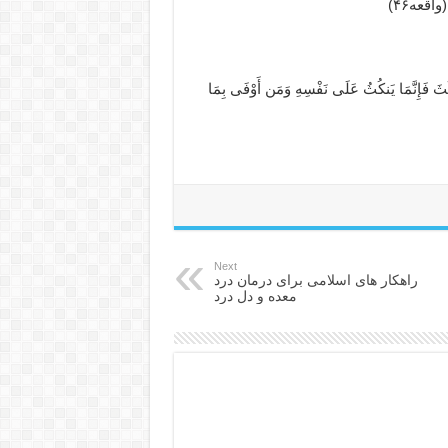
(واقعه۴۶)
 نَکَثَ فَإِنَّمَا یَنکُثُ عَلَى‏ نَفْسِهِ وَمَن أَوْفَى‏ بِمَا
Next
راهکار های اسلامی برای درمان درد
معده و دل درد