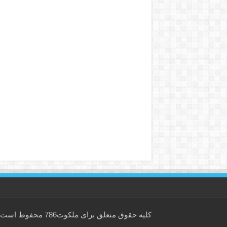
کلیه حقوق متعلق برای
ملکوت786
محفوظ است.است