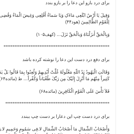
برای درد بازو این دعا را بر بازو بندد
وَقِیلَ یَا أَرْضُ ابْلَعِی مَاءَکِ وَیَا سَماءُ أَقْلِعِی وَغِیضَ الْمَاءُ وَقُضِی ا
لِلْقَوْمِ الظَّالِمِینَ (هود۴۴)
وَبِالْحَقِّ أَنزَلْنَاهُ وَبالْحَقِّ نَزَلَ… (کهف۱۰۵)
***********************************************************
برای دفع درد دست این دعا را نوشته کرده باشد
وَقَالَتِ الْیَهُودُ یَدُ اللّهِ مَغْلُولَهٌ غُلَّتْ أَیْدِیهِمْ وَلُعِنُوا بِمَا قَالُوا بَلْ
کَثِیراً مِنْهُم مَا أُنْزِلَ إِلَیْکَ مِن رَبِّکَ طُغْیَاناً وَکُفْراً… ط (مائده۶۴)
فَلاَ تَأْسَ عَلَى الْقَوْمِ الْکَافِرِینَ (مائده۶۸)
**********************************************************
برای درد دست چپ این دعارا بر دست چپ ببندد
وَأَصْحَابُ الشِّمَالِ مَا أَصْحَابُ الشِّمَالِ لا.فِی سَمُومٍ وَحَمِیمٍ لا.وَظِلٍّ