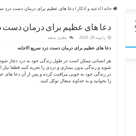
ابل – عاشق کردن طرف مقابل از راه دور
خانه
/
ادعيه و اذكار
/
دعا های عظیم برای درمان دست درد سری
در سفر – دعا برای رفع حوادث بد روزانه
دعا های عظیم برای درمان دست در
ن – مجرب ترین ذکرها برای برآوردن حاجات
ژانویه 29, 2019
نظری بدهید
ی مجرب برای گشایش مالی و برکت در کار
دعا های عظیم برای درمان دست درد سریع الاجابه
 آخرت – حاجت روایی و رفع مشکلات
روت – خواص و برکات سوره تکاثر
هر انسانی ممکن است در طول زندگی خود به درد دچار شود؛ 
شوید و زندگی بدون بیماری و دردی را تجربه کنید قطعا نیاز
رای افزایش انرژی بدن و قدرت بازو
در زندگی خود به خوبی مراقبت کرده و پس از آن دعا های ع
ندن از بلا – دعای ایمنی از سوختن
را بخوانید و به خداوند متعال توکل کنید.