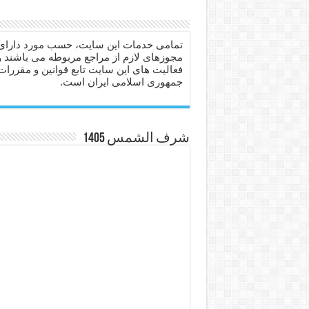
دعا برای عاشق شدن طرف مق
دعای حفظ جان عزیزان از بلا 
تمامی خدمات این سایت، حسب مورد دارای
مجوزهای لازم از مراجع مربوطه می باشند و
انواع ذکرهای الهی و خواص آ
فعالیت های این سایت تابع قوانین و مقررات
جمهوری اسلامی ایران است.
دعای روزی و رفع فقر – دعا
دعای قوی برای حاجات دنیا و
ختم سوره تکاثر برای جذب ث
شرف الشمس 1405
دعا قدرت و توانمندی – دعا ب
دعای ابودردا برای در امان ما