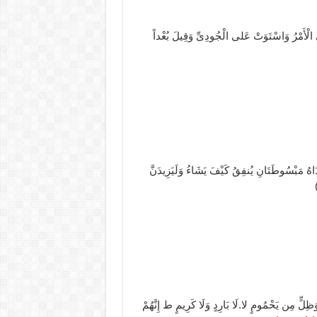
لْأَمْرُ وَاسْتَوَتْ عَلى الْجُودِیِّ وَقِیلَ بُعْداً
 یَدَاهُ مَبْسُوطَتَانِ یُنفِقُ کَیْفَ یَشَاءُ وَلَیَزِیدَنَّ
 مِن یَحْمُومٍ لا.لَا بَارِدٍ وَلَا کَرِیمٍ ط إِنَّهُمْ