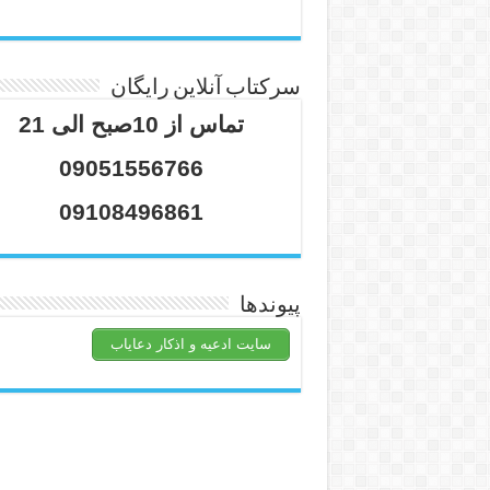
سرکتاب آنلاین رایگان
تماس از 10صبح الی 21
09051556766
09108496861
پیوندها
سایت ادعیه و اذکار دعایاب