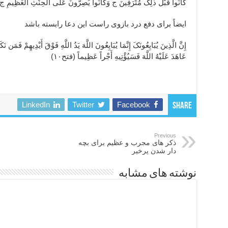
کَانُوا قَبْلَ ذلِکَ مُتْرَفِینَ ج وَکَانُوا یُصِرُّونَ عَلَى الْحِنْثِ الْعَظِیمِ ج
ایضاً برای دفع درد بازوی راست این دعا رابسته باشد
إِنَّ الَّذِینَ یُبَایِعُونَکَ إِنَّمَا یُبَایِعُونَ اللَّهَ یَدُ اللَّهِ فَوْقَ أَیْدِیهِمْ فَمَن
عَاهَدَ عَلَیْهُ اللَّهَ فَسَیُؤْتِیهِ أَجْراً عَظِیماً (فتح۱۰)
LinkedIn
Twitter
Facebook
Share
Previous
ذکر های مجرب و عظیم برای بچه
دار شدن پرخیر
نوشته های مشابه