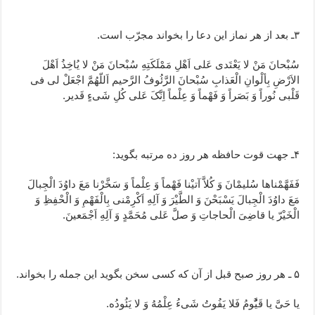
۳ـ بعد از هر نماز این دعا را بخواند مجرّب است.
سُبْحانَ مَنْ لا یَعْتَدی عَلی اَهْلِ مَمْلَکَتِهِ سُبْحانَ مَنْ لا یُاخِذُ اَهْلَ
الاَرْضِ بِألْوانِ الْعَذابِ سُبْحانَ الرَّئُوفُ الرَّحیم اَللّهُمَّ اجْعَلْ لی فی
قَلْبی نُوراً وَ بَصَراً وَ فَهْماً وَ عِلْماً اِنَّکَ عَلی کُلِ شَیءٍ قَدیر.
۴ـ جهت قوت حافظه هر روز ده مرتبه بگوید:
فَفَهَّمْناها سُلیمْانَ وَ کُلاَّ آتیْنا فَهْماً وَ عِلْماً وَ سَخَّرْنا مَعَ داوُدَ الْجِبالَ
مَعَ داوُدَ الْجِبالَ یَسْبَحْنَ وَ الطَّیْرَ وَ آلِهِ اَکْرِمْنی بِالْفَهْمِ وَ الْحْفِظِ وَ
الْخَیْرّ یا قاضِیَ الْحاجاتِ وَ صلَّ عَلی مُحَمَّدٍ وَ آلِهِ اَجْمَعینَ.
۵ ـ هر روز صبح قبل از آن که کسی سخن بگوید این جمله را بخواند.
یا حَیَّ یا قَیَُّومُ فَلا یَفُوتُ شَیءُ عِلْمُهُ وَ لا یَئُودُه.