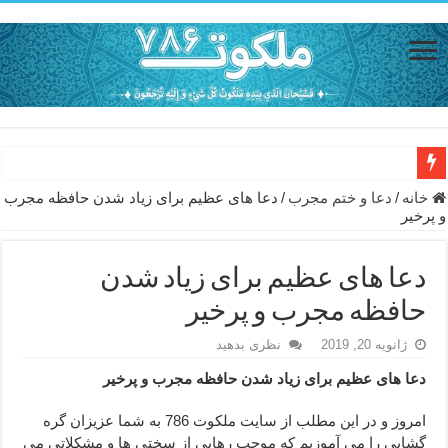
دعای حفظ جان خانواده از بلا در سفر – دعای دفع بلا در قرآن
خانه
/
دعا و ختم مجرب
/
دعا های عظیم برای زیاد شدن حافظه مجرب
و پرخیر
دعای مجرب برای رفع گرفتاری – ذکر قوی برای جلوگیری از اندوه و غم 
دعا برای عاشق شدن طرف مقابل – عاشق کردن طرف مقابل از راه دو
دعا های عظیم برای زیاد شدن
دعای حفظ جان عزیزان از بلا در سفر – دعا برای رفع حوادث بد روزانه
حافظه مجرب و پرخیر
انواع ذکرهای الهی و خواص آن – مجرب ترین ذکرها برای برآوردن حاجات
ژانویه 20, 2019
نظری بدهید
دعای روزی و رفع فقر – دعای مجرب برای گشایش مالی و برکت در کار
دعا های عظیم برای زیاد شدن حافظه مجرب و پرخیر
دعای قوی برای حاجات دنیا و آخرت – حاجت روایی و رفع مشکلات
امروز و در این مطلب از سایت ملکوت 786 به شما عزیزان گره
ختم سوره تکاثر برای جذب ثروت – خواص و برکات سوره تکاثر
گشایی را می آموزیم که موجب رهایی از سختی ها و مشکلاتی می