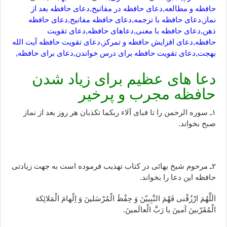
حافظه و مطالعه,دعای حافظه در مفاتیح,دعای حافظه بعد از
نماز,دعای حافظه با ترجمه,دعای حافظه مفاتیح,دعای حافظه
ذهن,دعای حافظه با معنی,دعاهای حافظه,دعای تقویت
حافظه,دعای افزایش حافظه و تمرکز,دعای تقویت حافظه آیت الله
بهجت,دعای تقویت حافظه برای درس خواندن,دعای برای حافظه,
دعا های عظیم برای زیاد شدن
حافظه مجرب و پرخیر
۱ـ سوره الرحمن را تا فبای آلاء ربکما تکذبان هر روز بعد از نماز
صبح بخواند.
۲ـ مرحوم شیخ بهائی در کتاب تهذیب فرموده است به جهت زیادتی
حافظه این دعا را بخواند.
الَلِّهُمَ ارْزُقْنی فَهْمَ النَّبِییّنَ وَ حِفْظَ الْمُرْسَلینَ وَ اِلْهامَ الْمَلائِکهَ
الْمُقَرّبینَ آمینَ یا رَبَّ الْعالَمینَ.