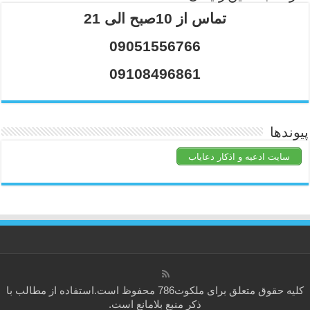
تماس از 10صبح الی 21
09051556766
09108496861
پیوندها
سایت ادعیه و اذکار دعایاب
کلیه حقوق متعلق برای
ملکوت786
محفوظ است.استفاده از مطالب با
ذکر منبع بلامانع است.