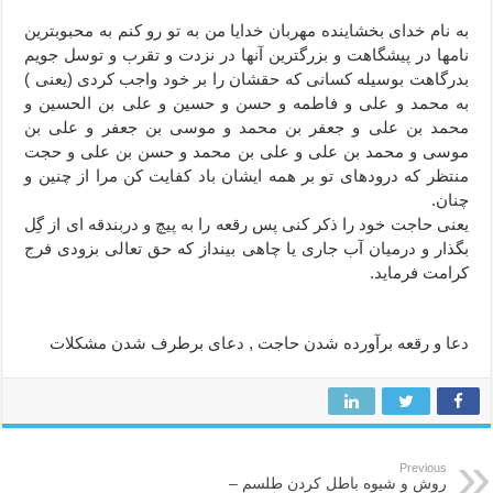
به نام خداى بخشاينده مهربان خدايا من به تو رو كنم به محبوبترين
نامها در پيشگاهت و بزرگترين آنها در نزدت و تقرب و توسل جويم
بدرگاهت بوسيله كسانى كه حقشان را بر خود واجب كردى (يعنى )
به محمد و على و فاطمه و حسن و حسين و على بن الحسين و
محمد بن على و جعفر بن محمد و موسى بن جعفر و على بن
موسى و محمد بن على و على بن محمد و حسن بن على و حجت
منتظر كه درودهاى تو بر همه ايشان باد كفايت كن مرا از چنين و
چنان.
يعنى حاجت خود را ذكر كنى پس رقعه را به پيچ و دربندقه اى از گِل
بگذار و درميان آب جارى يا چاهى بينداز كه حق تعالى بزودى فرج
كرامت فرمايد.
دعا و رقعه برآورده شدن حاجت , دعای برطرف شدن مشکلات
Previous
روش و شیوه باطل کردن طلسم –