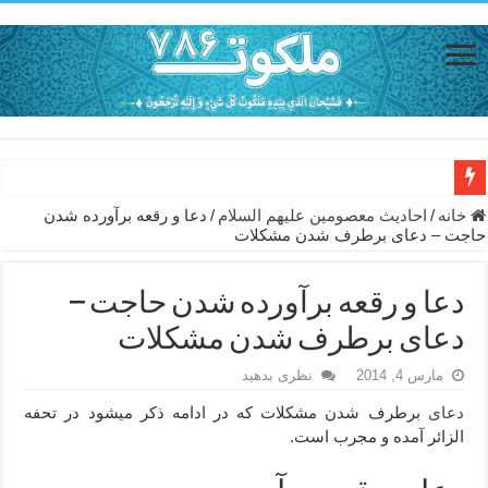
دعای مجرب برای رفع گرفتاری – ذکر قوی برای جلوگیری از اندوه و غم 
خانه
/
احاديث معصومين عليهم السلام
/
دعا و رقعه برآورده شدن
حاجت – دعای برطرف شدن مشکلات
دعا برای عاشق شدن طرف مقابل – عاشق کردن طرف مقابل از راه دو
دعای حفظ جان عزیزان از بلا در سفر – دعا برای رفع حوادث بد روزانه
دعا و رقعه برآورده شدن حاجت –
انواع ذکرهای الهی و خواص آن – مجرب ترین ذکرها برای برآوردن حاجات
دعای برطرف شدن مشکلات
دعای روزی و رفع فقر – دعای مجرب برای گشایش مالی و برکت در کار
مارس 4, 2014
نظری بدهید
دعای قوی برای حاجات دنیا و آخرت – حاجت روایی و رفع مشکلات
دعای
برطرف شدن مشکلات که در ادامه ذکر میشود در تحفه
الزائر آمده و مجرب است.
ختم سوره تکاثر برای جذب ثروت – خواص و برکات سوره تکاثر
دعا قدرت و توانمندی – دعا برای افزایش انرژی بدن و قدرت بازو