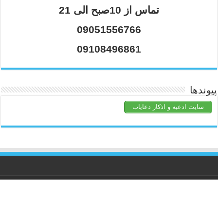
تماس از 10صبح الی 21
09051556766
09108496861
پیوندها
سایت ادعیه و اذکار دعایاب
کلیه حقوق متعلق برای
ملکوت786
محفوظ است.استفاده از مطالب با
ذکر منبع بلامانع است.