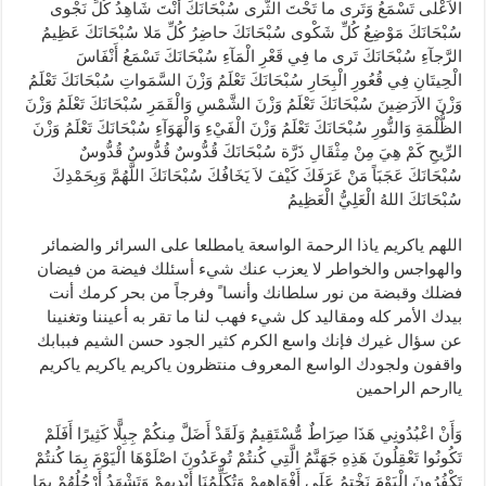
الاَعْلى تَسْمَعُ وَتَرى ما تَحْتَ الثَّرى سُبْحَانَكَ أَنْتَ شَاهِدُ كُلِّ نَجْوى
سُبْحَانَكَ مَوْضِعُ كُلِّ شَكْوى سُبْحَانَكَ حاضِرُ كُلِّ مَلا سُبْحَانَكَ عَظِيمُ
الرَّجآءِ سُبْحَانَكَ تَرى ما فِي قَعْرِ الْمَآءِ سُبْحَانَكَ تَسْمَعُ أَنْفَاسَ
الْحِيتَانِ فِي قُعُورِ الْبِحَارِ سُبْحَانَكَ تَعْلَمُ وَزْنَ السَّمَواتِ سُبْحَانَكَ تَعْلَمُ
وَزْنَ الاَرَضِينَ سُبْحَانَكَ تَعْلَمُ وَزْنَ الشَّمْسِ وَالْقَمَرِ سُبْحَانَكَ تَعْلَمُ وَزْنَ
الظُّلْمَةِ وَالنُّورِ سُبْحَانَكَ تَعْلَمُ وَزْنَ الْفَيْءِ وَالْهَوَآءِ سُبْحَانَكَ تَعْلَمُ وَزْنَ
الرِّيحِ كَمْ هِيَ مِنْ مِثْقَالِ ذَرَّة سُبْحَانَكَ قُدُّوسٌ قُدُّوسٌ قُدُّوسٌ
سُبْحَانَكَ عَجَبَاً مَنْ عَرَفَكَ كَيْفَ لاَ يَخَافُكَ سُبْحَانَكَ اللَّهُمَّ وَبِحَمْدِكَ
سُبْحَانَكَ اللهُ الْعَلِيُّ الْعَظِيمُ
اللهم ياكريم ياذا الرحمة الواسعة يامطلعا على السرائر والضمائر
والهواجس والخواطر لا يعزب عنك شيء أسئلك فيضة من فيضان
فضلك وقبضة من نور سلطانك وأنسا ً وفرجاً من بحر كرمك أنت
بيدك الأمر كله ومقاليد كل شيء فهب لنا ما تقر به أعيننا وتغنينا
عن سؤال غيرك فإنك واسع الكرم كثير الجود حسن الشيم فببابك
واقفون ولجودك الواسع المعروف منتظرون ياكريم ياكريم ياكريم
ياارحم الراحمين
وَأَنْ اعْبُدُونِي هَذَا صِرَاطٌ مُّسْتَقِيمٌ وَلَقَدْ أَضَلَّ مِنكُمْ جِبِلًّا كَثِيرًا أَفَلَمْ
تَكُونُوا تَعْقِلُونَ هَذِهِ جَهَنَّمُ الَّتِي كُنتُمْ تُوعَدُونَ اصْلَوْهَا الْيَوْمَ بِمَا كُنتُمْ
تَكْفُرُونَ الْيَوْمَ نَخْتِمُ عَلَى أَفْوَاهِهِمْ وَتُكَلِّمُنَا أَيْدِيهِمْ وَتَشْهَدُ أَرْجُلُهُمْ بِمَا