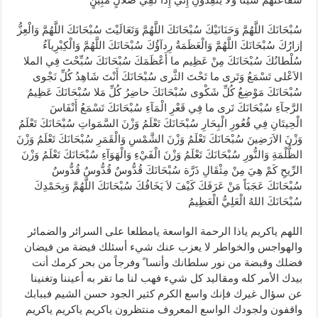
سُبْحَانَكَ اللَّهُمَّ وَحَنَانَيْكَ سُبْحَانَكَ اللَّهُمَّ وَتَعَالَيْتَ سُبْحَانَكَ اللَّهُمَّ وَالْعِزُّ
إزارُكَ سُبْحَانَكَ اللَّهُمَّ وَالْعَظَمَةُ رِدآؤُكَ سُبْحَانَكَ اللَّهُمَّ وَالْكِبْرِيآءُ
سُلْطانُكَ سُبْحَانَكَ مِنْ عَظِيم ما أَعْظَمَكَ سُبْحَانَكَ سُبِّحْتَ فِي الملا
الاَعْلى تَسْمَعُ وَتَرى ما تَحْتَ الثَّرى سُبْحَانَكَ أَنْتَ شَاهِدُ كُلِّ نَجْوى
سُبْحَانَكَ مَوْضِعُ كُلِّ شَكْوى سُبْحَانَكَ حاضِرُ كُلِّ مَلا سُبْحَانَكَ عَظِيمُ
الرَّجآءِ سُبْحَانَكَ تَرى ما فِي قَعْرِ الْمَآءِ سُبْحَانَكَ تَسْمَعُ أَنْفَاسَ
الْحِيتَانِ فِي قُعُورِ الْبِحَارِ سُبْحَانَكَ تَعْلَمُ وَزْنَ السَّمَواتِ سُبْحَانَكَ تَعْلَمُ
وَزْنَ الاَرَضِينَ سُبْحَانَكَ تَعْلَمُ وَزْنَ الشَّمْسِ وَالْقَمَرِ سُبْحَانَكَ تَعْلَمُ وَزْنَ
الظُّلْمَةِ وَالنُّورِ سُبْحَانَكَ تَعْلَمُ وَزْنَ الْفَيْءِ وَالْهَوَآءِ سُبْحَانَكَ تَعْلَمُ وَزْنَ
الرِّيحِ كَمْ هِيَ مِنْ مِثْقَالِ ذَرَّة سُبْحَانَكَ قُدُّوسٌ قُدُّوسٌ قُدُّوسٌ
سُبْحَانَكَ عَجَبَاً مَنْ عَرَفَكَ كَيْفَ لاَ يَخَافُكَ سُبْحَانَكَ اللَّهُمَّ وَبِحَمْدِكَ
سُبْحَانَكَ اللهُ الْعَلِيُّ الْعَظِيمُ
اللهم ياكريم ياذا الرحمة الواسعة يامطلعا على السرائر والضمائر
والهواجس والخواطر لا يعزب عنك شيء أسئلك فيضة من فيضان
فضلك وقبضة من نور سلطانك وأنسا ً وفرجاً من بحر كرمك أنت
بيدك الأمر كله ومقاليد كل شيء فهب لنا ما تقر به أعيننا وتغنينا
عن سؤال غيرك فإنك واسع الكرم كثير الجود حسن الشيم فببابك
واقفون ولجودك الواسع المعروف منتظرون ياكريم ياكريم ياكريم