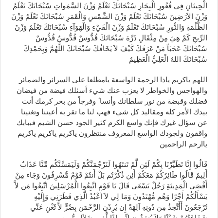
الْحِيتَانِ فِي قُعُورِ الْبِحَارِ سُبْحَانَكَ تَعْلَمُ وَزْنَ السَّمَواتِ سُبْحَانَكَ تَعْلَمُ
وَزْنَ الاَرَضِينَ سُبْحَانَكَ تَعْلَمُ وَزْنَ الشَّمْسِ وَالْقَمَرِ سُبْحَانَكَ تَعْلَمُ وَزْنَ
الظُّلْمَةِ وَالنُّورِ سُبْحَانَكَ تَعْلَمُ وَزْنَ الْفَيْءِ وَالْهَوَآءِ سُبْحَانَكَ تَعْلَمُ وَزْنَ
الرِّيحِ كَمْ هِيَ مِنْ مِثْقَالِ ذَرَّة سُبْحَانَكَ قُدُّوسٌ قُدُّوسٌ قُدُّوسٌ
سُبْحَانَكَ عَجَبَاً مَنْ عَرَفَكَ كَيْفَ لاَ يَخَافُكَ سُبْحَانَكَ اللَّهُمَّ وَبِحَمْدِكَ
سُبْحَانَكَ اللهُ الْعَلِيُّ الْعَظِيمُ
اللهم ياكريم ياذا الرحمة الواسعة يامطلعا على السرائر والضمائر
والهواجس والخواطر لا يعزب عنك شيء أسئلك فيضة من فيضان
فضلك وقبضة من نور سلطانك وأنسا ً وفرجاً من بحر كرمك أنت
بيدك الأمر كله ومقاليد كل شيء فهب لنا ما تقر به أعيننا وتغنينا
عن سؤال غيرك فإنك واسع الكرم كثير الجود حسن الشيم فببابك
واقفون ولجودك الواسع المعروف منتظرون ياكريم ياكريم ياكريم
ياارحم الراحمين
قَالُوا إِنَّا تَطَيَّرْنَا بِكُمْ لَئِن لَّمْ تَنتَهُوا لَنَرْجُمَنَّكُمْ وَلَيَمَسَّنَّكُم مِّنَّا عَذَابٌ
أَلِيمٌ قَالُوا طَائِرُكُمْ مَعَكُمْ أَئِن ذُكِّرْتُم بَلْ أَنتُمْ قَوْمٌ مُّسْرِفُونَ وَجَاء مِنْ
أَقْصَى الْمَدِينَةِ رَجُلٌ يَسْعَى قَالَ يَا قَوْمِ اتَّبِعُوا الْمُرْسَلِينَ اتَّبِعُوا مَن لاَّ
يَسْأَلُكُمْ أَجْرًا وَهُم مُّهْتَدُونَ وَمَا لِي لاَ أَعْبُدُ الَّذِي فَطَرَنِي وَإِلَيْهِ
تُرْجَعُونَ أَأَتَّخِذُ مِن دُونِهِ آلِهَةً إِن يُرِدْنِ الرَّحْمَن بِضُرٍّ لاَّ تُغْنِ عَنِّي
شَفَاعَتُهُمْ شَيْئًا وَلاَ يُنقِذُونِ إِنِّي إِذًا لَّفِي ضَلاَلٍ مُّبِينٍ