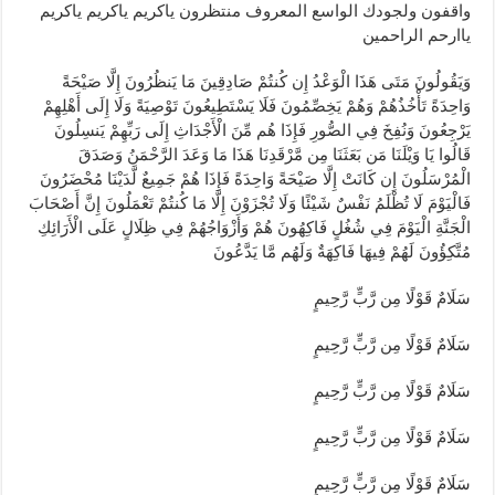
واقفون ولجودك الواسع المعروف منتظرون ياكريم ياكريم ياكريم
ياارحم الراحمين
وَيَقُولُونَ مَتَى هَذَا الْوَعْدُ إِن كُنتُمْ صَادِقِينَ مَا يَنظُرُونَ إِلَّا صَيْحَةً
وَاحِدَةً تَأْخُذُهُمْ وَهُمْ يَخِصِّمُونَ فَلَا يَسْتَطِيعُونَ تَوْصِيَةً وَلَا إِلَى أَهْلِهِمْ
يَرْجِعُونَ وَنُفِخَ فِي الصُّورِ فَإِذَا هُم مِّنَ الْأَجْدَاثِ إِلَى رَبِّهِمْ يَنسِلُونَ
قَالُوا يَا وَيْلَنَا مَن بَعَثَنَا مِن مَّرْقَدِنَا هَذَا مَا وَعَدَ الرَّحْمَنُ وَصَدَقَ
الْمُرْسَلُونَ إِن كَانَتْ إِلَّا صَيْحَةً وَاحِدَةً فَإِذَا هُمْ جَمِيعٌ لَّدَيْنَا مُحْضَرُونَ
فَالْيَوْمَ لَا تُظْلَمُ نَفْسٌ شَيْئًا وَلَا تُجْزَوْنَ إِلَّا مَا كُنتُمْ تَعْمَلُونَ إِنَّ أَصْحَابَ
الْجَنَّةِ الْيَوْمَ فِي شُغُلٍ فَاكِهُونَ هُمْ وَأَزْوَاجُهُمْ فِي ظِلَالٍ عَلَى الْأَرَائِكِ
مُتَّكِؤُونَ لَهُمْ فِيهَا فَاكِهَةٌ وَلَهُم مَّا يَدَّعُونَ
سَلَامٌ قَوْلًا مِن رَّبٍّ رَّحِيمٍ
سَلَامٌ قَوْلًا مِن رَّبٍّ رَّحِيمٍ
سَلَامٌ قَوْلًا مِن رَّبٍّ رَّحِيمٍ
سَلَامٌ قَوْلًا مِن رَّبٍّ رَّحِيمٍ
سَلَامٌ قَوْلًا مِن رَّبٍّ رَّحِيمٍ