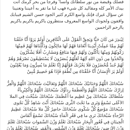
فضلك وقبضة من نور سلطانك وأنسا ً وفرجاً من بحر كرمك أنت
بيدك الأمر كله ومقاليد كل شيء فهب لنا ما تقر به أعيننا وتغنينا
عن سؤال غيرك فإنك واسع الكرم كثير الجود حسن الشيم فببابك
واقفون ولجودك الواسع المعروف منتظرون ياكريم ياكريم ياكريم
ياارحم الراحمين
لِيُنذِرَ مَن كَانَ حَيًّا وَيَحِقَّ الْقَوْلُ عَلَى الْكَافِرِينَ أَوَلَمْ يَرَوْا أَنَّا خَلَقْنَا
لَهُمْ مِمَّا عَمِلَتْ أَيْدِينَا أَنْعَامًا فَهُمْ لَهَا مَالِكُونَ وَذَلَّلْنَاهَا لَهُمْ فَمِنْهَا
رَكُوبُهُمْ وَمِنْهَا يَأْكُلُونَ وَلَهُمْ فِيهَا مَنَافِعُ وَمَشَارِبُ أَفَلَا يَشْكُرُونَ
وَاتَّخَذُوا مِن دُونِ اللهِ آلِهَةً لَعَلَّهُمْ يُنصَرُونَ لَا يَسْتَطِيعُونَ نَصْرَهُمْ وَهُمْ
لَهُمْ جُندٌ مُّحْضَرُونَ فَلَا يَحْزُنكَ قَوْلُهُمْ إِنَّا نَعْلَمُ مَا يُسِرُّونَ وَمَا يُعْلِنُونَ
أَوَلَمْ يَرَ الْإِنسَانُ أَنَّا خَلَقْنَاهُ مِن نُّطْفَةٍ فَإِذَا هُوَ خَصِيمٌ مُّبِينٌ
سُبْحَانَكَ اللَّهُمَّ وَحَنَانَيْكَ سُبْحَانَكَ اللَّهُمَّ وَتَعَالَيْتَ سُبْحَانَكَ اللَّهُمَّ وَالْعِزُّ
إزارُكَ سُبْحَانَكَ اللَّهُمَّ وَالْعَظَمَةُ رِدآؤُكَ سُبْحَانَكَ اللَّهُمَّ وَالْكِبْرِيآءُ
سُلْطانُكَ سُبْحَانَكَ مِنْ عَظِيم ما أَعْظَمَكَ سُبْحَانَكَ سُبِّحْتَ فِي الملا
الاَعْلى تَسْمَعُ وَتَرى ما تَحْتَ الثَّرى سُبْحَانَكَ أَنْتَ شَاهِدُ كُلِّ نَجْوى
سُبْحَانَكَ مَوْضِعُ كُلِّ شَكْوى سُبْحَانَكَ حاضِرُ كُلِّ مَلا سُبْحَانَكَ عَظِيمُ
الرَّجآءِ سُبْحَانَكَ تَرى ما فِي قَعْرِ الْمَآءِ سُبْحَانَكَ تَسْمَعُ أَنْفَاسَ
الْحِيتَانِ فِي قُعُورِ الْبِحَارِ سُبْحَانَكَ تَعْلَمُ وَزْنَ السَّمَواتِ سُبْحَانَكَ تَعْلَمُ
وَزْنَ الاَرَضِينَ سُبْحَانَكَ تَعْلَمُ وَزْنَ الشَّمْسِ وَالْقَمَرِ سُبْحَانَكَ تَعْلَمُ وَزْنَ