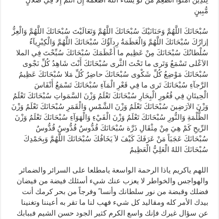
مُّبِينٍ
سُبْحَانَكَ اللَّهُمَّ وَحَنَانَيْكَ سُبْحَانَكَ اللَّهُمَّ وَتَعَالَيْتَ سُبْحَانَكَ اللَّهُمَّ وَالْعِزُّ
إزارُكَ سُبْحَانَكَ اللَّهُمَّ وَالْعَظَمَةُ رِدآؤُكَ سُبْحَانَكَ اللَّهُمَّ وَالْكِبْرِيآءُ
سُلْطانُكَ سُبْحَانَكَ مِنْ عَظِيم ما أَعْظَمَكَ سُبْحَانَكَ سُبِّحْتَ فِي الملا
الاَعْلى تَسْمَعُ وَتَرى ما تَحْتَ الثَّرى سُبْحَانَكَ أَنْتَ شَاهِدُ كُلِّ نَجْوى
سُبْحَانَكَ مَوْضِعُ كُلِّ شَكْوى سُبْحَانَكَ حاضِرُ كُلِّ مَلا سُبْحَانَكَ عَظِيمُ
الرَّجآءِ سُبْحَانَكَ تَرى ما فِي قَعْرِ الْمَآءِ سُبْحَانَكَ تَسْمَعُ أَنْفَاسَ
الْحِيتَانِ فِي قُعُورِ الْبِحَارِ سُبْحَانَكَ تَعْلَمُ وَزْنَ السَّمَواتِ سُبْحَانَكَ تَعْلَمُ
وَزْنَ الاَرَضِينَ سُبْحَانَكَ تَعْلَمُ وَزْنَ الشَّمْسِ وَالْقَمَرِ سُبْحَانَكَ تَعْلَمُ وَزْنَ
الظُّلْمَةِ وَالنُّورِ سُبْحَانَكَ تَعْلَمُ وَزْنَ الْفَيْءِ وَالْهَوَآءِ سُبْحَانَكَ تَعْلَمُ وَزْنَ
الرِّيحِ كَمْ هِيَ مِنْ مِثْقَالِ ذَرَّة سُبْحَانَكَ قُدُّوسٌ قُدُّوسٌ قُدُّوسٌ
سُبْحَانَكَ عَجَبَاً مَنْ عَرَفَكَ كَيْفَ لاَ يَخَافُكَ سُبْحَانَكَ اللَّهُمَّ وَبِحَمْدِكَ
سُبْحَانَكَ اللهُ الْعَلِيُّ الْعَظِيمُ
اللهم ياكريم ياذا الرحمة الواسعة يامطلعا على السرائر والضمائر
والهواجس والخواطر لا يعزب عنك شيء أسئلك فيضة من فيضان
فضلك وقبضة من نور سلطانك وأنسا ً وفرجاً من بحر كرمك أنت
بيدك الأمر كله ومقاليد كل شيء فهب لنا ما تقر به أعيننا وتغنينا
عن سؤال غيرك فإنك واسع الكرم كثير الجود حسن الشيم فببابك