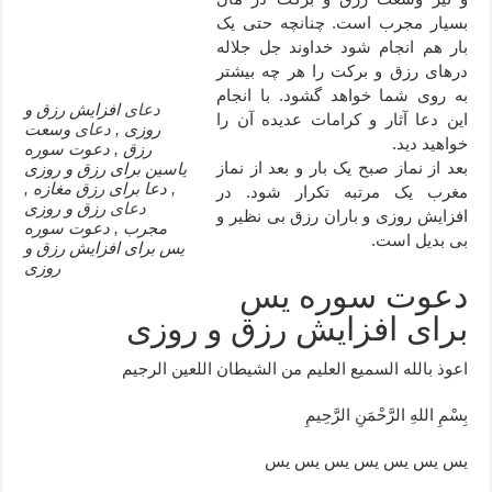
بسیار مجرب است. چنانچه حتی یک
دعا قدرت و توانمندی – دعا برای افزایش انرژی بدن و قدرت بازو
بار هم انجام شود خداوند جل جلاله
دعای ابودردا برای در امان ماندن از بلا – دعای ایمنی از سوختن
درهای رزق و برکت را هر چه بیشتر
به روی شما خواهد گشود. با انجام
دعای
افزایش رزق و
این دعا آثار و کرامات عدیده آن را
روزی ,
دعای
وسعت
خواهید دید.
رزق , دعوت سوره
بعد از نماز صبح یک بار و بعد از نماز
یاسین برای رزق و روزی
, دعا برای رزق مغازه ,
مغرب یک مرتبه تکرار شود. در
دعای
رزق و روزی
افزایش روزی و باران رزق بی نظیر و
مجرب , دعوت سوره
بی بدیل است.
يس برای افزایش رزق و
روزی
دعوت سوره يس
برای افزایش رزق و روزی
اعوذ بالله السميع العليم من الشيطان اللعين الرجيم
بِسْمِ اللهِ الرَّحْمَنِ الرَّحِيمِ
يس يس يس يس يس يس يس