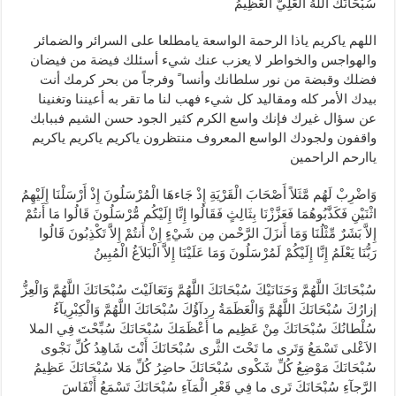
سُبْحَانَكَ اللهُ الْعَلِيُّ الْعَظِيمُ
اللهم ياكريم ياذا الرحمة الواسعة يامطلعا على السرائر والضمائر
والهواجس والخواطر لا يعزب عنك شيء أسئلك فيضة من فيضان
فضلك وقبضة من نور سلطانك وأنسا ً وفرجاً من بحر كرمك أنت
بيدك الأمر كله ومقاليد كل شيء فهب لنا ما تقر به أعيننا وتغنينا
عن سؤال غيرك فإنك واسع الكرم كثير الجود حسن الشيم فببابك
واقفون ولجودك الواسع المعروف منتظرون ياكريم ياكريم ياكريم
ياارحم الراحمين
وَاضْرِبْ لَهُم مَّثَلاً أَصْحَابَ الْقَرْيَةِ إِذْ جَاءهَا الْمُرْسَلُونَ إِذْ أَرْسَلْنَا إِلَيْهِمُ
اثْنَيْنِ فَكَذَّبُوهُمَا فَعَزَّزْنَا بِثَالِثٍ فَقَالُوا إِنَّا إِلَيْكُم مُّرْسَلُونَ قَالُوا مَا أَنتُمْ
إِلاَّ بَشَرٌ مِّثْلُنَا وَمَا أَنزَلَ الرَّحْمن مِن شَيْءٍ إِنْ أَنتُمْ إِلاَّ تَكْذِبُونَ قَالُوا
رَبُّنَا يَعْلَمُ إِنَّا إِلَيْكُمْ لَمُرْسَلُونَ وَمَا عَلَيْنَا إِلاَّ الْبَلاَغُ الْمُبِينُ
سُبْحَانَكَ اللَّهُمَّ وَحَنَانَيْكَ سُبْحَانَكَ اللَّهُمَّ وَتَعَالَيْتَ سُبْحَانَكَ اللَّهُمَّ وَالْعِزُّ
إزارُكَ سُبْحَانَكَ اللَّهُمَّ وَالْعَظَمَةُ رِدآؤُكَ سُبْحَانَكَ اللَّهُمَّ وَالْكِبْرِيآءُ
سُلْطانُكَ سُبْحَانَكَ مِنْ عَظِيم ما أَعْظَمَكَ سُبْحَانَكَ سُبِّحْتَ فِي الملا
الاَعْلى تَسْمَعُ وَتَرى ما تَحْتَ الثَّرى سُبْحَانَكَ أَنْتَ شَاهِدُ كُلِّ نَجْوى
سُبْحَانَكَ مَوْضِعُ كُلِّ شَكْوى سُبْحَانَكَ حاضِرُ كُلِّ مَلا سُبْحَانَكَ عَظِيمُ
الرَّجآءِ سُبْحَانَكَ تَرى ما فِي قَعْرِ الْمَآءِ سُبْحَانَكَ تَسْمَعُ أَنْفَاسَ