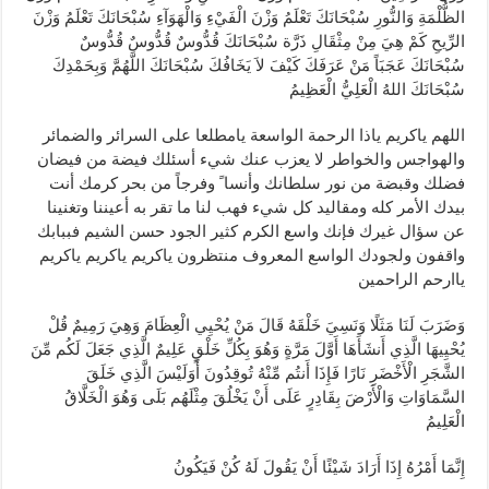
الظُّلْمَةِ وَالنُّورِ سُبْحَانَكَ تَعْلَمُ وَزْنَ الْفَيْءِ وَالْهَوَآءِ سُبْحَانَكَ تَعْلَمُ وَزْنَ
الرِّيحِ كَمْ هِيَ مِنْ مِثْقَالِ ذَرَّة سُبْحَانَكَ قُدُّوسٌ قُدُّوسٌ قُدُّوسٌ
سُبْحَانَكَ عَجَبَاً مَنْ عَرَفَكَ كَيْفَ لاَ يَخَافُكَ سُبْحَانَكَ اللَّهُمَّ وَبِحَمْدِكَ
سُبْحَانَكَ اللهُ الْعَلِيُّ الْعَظِيمُ
اللهم ياكريم ياذا الرحمة الواسعة يامطلعا على السرائر والضمائر
والهواجس والخواطر لا يعزب عنك شيء أسئلك فيضة من فيضان
فضلك وقبضة من نور سلطانك وأنسا ً وفرجاً من بحر كرمك أنت
بيدك الأمر كله ومقاليد كل شيء فهب لنا ما تقر به أعيننا وتغنينا
عن سؤال غيرك فإنك واسع الكرم كثير الجود حسن الشيم فببابك
واقفون ولجودك الواسع المعروف منتظرون ياكريم ياكريم ياكريم
ياارحم الراحمين
وَضَرَبَ لَنَا مَثَلًا وَنَسِيَ خَلْقَهُ قَالَ مَنْ يُحْيِي الْعِظَامَ وَهِيَ رَمِيمٌ قُلْ
يُحْيِيهَا الَّذِي أَنشَأَهَا أَوَّلَ مَرَّةٍ وَهُوَ بِكُلِّ خَلْقٍ عَلِيمٌ الَّذِي جَعَلَ لَكُم مِّنَ
الشَّجَرِ الْأَخْضَرِ نَارًا فَإِذَا أَنتُم مِّنْهُ تُوقِدُونَ أَوَلَيْسَ الَّذِي خَلَقَ
السَّمَاوَاتِ وَالْأَرْضَ بِقَادِرٍ عَلَى أَنْ يَخْلُقَ مِثْلَهُم بَلَى وَهُوَ الْخَلَّاقُ
الْعَلِيمُ
إِنَّمَا أَمْرُهُ إِذَا أَرَادَ شَيْئًا أَنْ يَقُولَ لَهُ كُنْ فَيَكُونُ