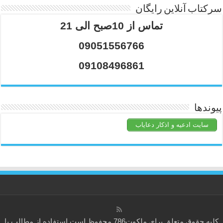
سرکتاب آنلاین رایگان
تماس از 10صبح الی 21
09051556766
09108496861
پیوندها
سایت ادعیه و اذکار دعایاب
کلیه حقوق متعلق برای
ملکوت786
محفوظ است.استفاده از مطالب با