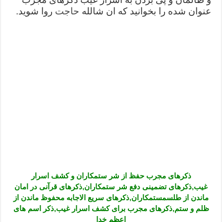
عنوان شده را بخوانید که ان شالله
حاجت
دعای ابودردا برای در امان ماندن از بلا – دعای ایمنی از سوختن
روا شوید.
تعبیر خواب خانه – تعبیر خواب خانه جدید
ذکرهای مجرب حفظ از شر ستمکاران و کشف اسرار
غیب,ذکرهای تضمینی دفع شر ستمکاران,ذکرهای قرآنی در امان
ماندن از طلسمستمکاران,ذکرهای سریع الاجابه محفوظ ماندن از
ظلم و ستم,ذکرهای مجرب برای کشف اسرار غیب,ذکر اسم های
اعظم خدا