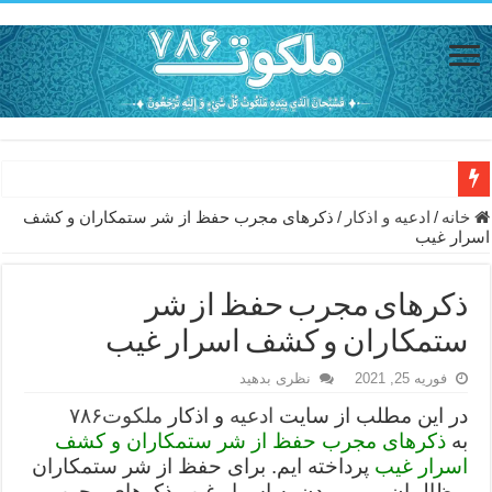
دعای مجرب برای رفع گرفتاری – ذکر قوی برای جلوگیری از اندوه و غم 
خانه
/
ادعيه و اذكار
/
ذکرهای مجرب حفظ از شر ستمکاران و کشف
اسرار غیب
دعا برای عاشق شدن طرف مقابل – عاشق کردن طرف مقابل از راه دو
دعای حفظ جان عزیزان از بلا در سفر – دعا برای رفع حوادث بد روزانه
ذکرهای مجرب حفظ از شر
انواع ذکرهای الهی و خواص آن – مجرب ترین ذکرها برای برآوردن حاجات
ستمکاران و کشف اسرار غیب
دعای روزی و رفع فقر – دعای مجرب برای گشایش مالی و برکت در کار
فوریه 25, 2021
نظری بدهید
دعای قوی برای حاجات دنیا و آخرت – حاجت روایی و رفع مشکلات
در این مطلب از سایت
ادعیه
و اذکار
ملکوت۷۸۶
به
ذکرهای مجرب حفظ از شر ستمکاران و کشف
ختم سوره تکاثر برای جذب ثروت – خواص و برکات سوره تکاثر
اسرار غیب
پرداخته ایم. برای حفظ از شر ستمکاران
دعا قدرت و توانمندی – دعا برای افزایش انرژی بدن و قدرت بازو
و ظالمان و پی بردن به اسرار غیب ذکرهای مجرب