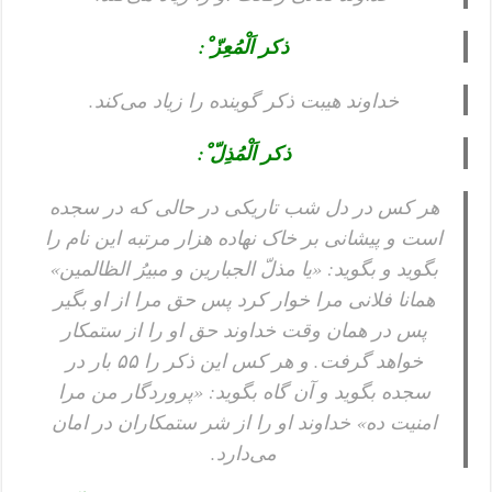
ذکر اَلْمُعِزّ ْ:
خداوند هیبت ذکر گوینده را زیاد می‌کند.
ذکر اَلْمُذِلّ ْ:
هر کس در دل شب تاریکی در حالی که در سجده
است و پیشانی بر خاک نهاده هزار مرتبه این نام را
بگوید و بگوید: «یا مذلّ الجبارین و مبیرُ الظالمین»
همانا فلانی مرا خوار کرد پس حق مرا از او بگیر
پس در همان وقت خداوند حق او را از ستمکار
خواهد گرفت. و هر کس این ذکر را ۵۵ بار در
سجده بگوید و آن گاه بگوید: «پروردگار من مرا
امنیت ده»‌ خداوند او را از شر ستمکاران در امان
می‌دارد.