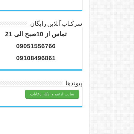
سرکتاب آنلاین رایگان
تماس از 10صبح الی 21
09051556766
09108496861
پیوندها
سایت ادعیه و اذکار دعایاب