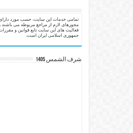
دعای حفظ جان عزیزان از بلا 
انواع ذکرهای الهی و خواص آ
تمامی خدمات این سایت، حسب مورد دارای
مجوزهای لازم از مراجع مربوطه می باشند و
دعای روزی و رفع فقر – دعا
فعالیت های این سایت تابع قوانین و مقررات
جمهوری اسلامی ایران است.
دعای قوی برای حاجات دنیا و
ختم سوره تکاثر برای جذب ث
دعا قدرت و توانمندی – دعا ب
شرف الشمس 1405
دعای ابودردا برای در امان ما
تعبیر خواب خانه – تعبیر خواب