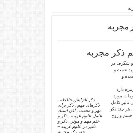
به
ر مجربه
تم ذکر مجربه
 و شگرف در
زید نعمت و
یده و
مره دارد
تومات مورد
ذکر افزایش حافظه ,
 تاثیر کامل
ذکرهای مهم , ذکر برای
. هر چند ذکر
مهر و
محبت
, اذن استاد
ر جسم و روح
عامل علوم غریبه , ذکر و
ختم مهم و موثر , ذکر و
تاثیر در علوم غریبه –
ختم ذکر مجربه