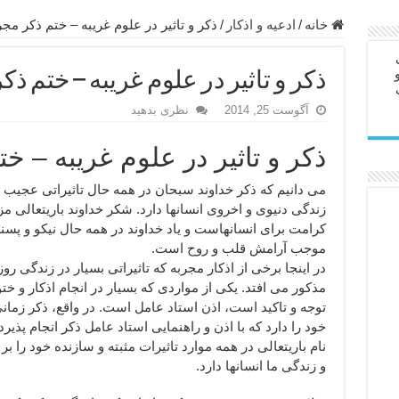
در سفر – دعا برای رفع حوادث بد روزانه
خانه
/
ادعيه و اذكار
/
ذکر و تاثیر در علوم غریبه – ختم ذکر مجر
ن – مجرب ترین ذکرها برای برآوردن حاجات
ذکر و تاثیر در علوم غریبه – ختم ذک
ی مجرب برای گشایش مالی و برکت در کار
آگوست 25, 2014
نظری بدهید
 آخرت – حاجت روایی و رفع مشکلات
روت – خواص و برکات سوره تکاثر
ذکر و تاثیر در علوم غریبه – خ
رای افزایش انرژی بدن و قدرت بازو
می دانیم که ذکر خداوند سبحان در همه حال تاثیراتی عجیب
ندن از بلا – دعای ایمنی از سوختن
زندگی دنیوی و اخروی انسانها دارد. شکر خداوند باریتعالی م
کرامت برای انسانهاست و یاد خداوند در همه حال نیکو و پسند
 خانه جدید
موجب آرامش قلب و روح است.
در اینجا برخی از اذکار مجربه که تاثیراتی بسیار در زندگی روز
مذکور می افتد. یکی از مواردی که بسیار در انجام اذکار و خ
توجه و تاکید است، اذن استاد عامل است. در واقع، ذکر زمانی
خود را دارد که با اذن و راهنمایی استاد عامل ذکر انجام پذیرد
نام باریتعالی در همه موارد تاثیرات مثبته و سازنده خود را ب
و زندگی ما انسانها دارد.