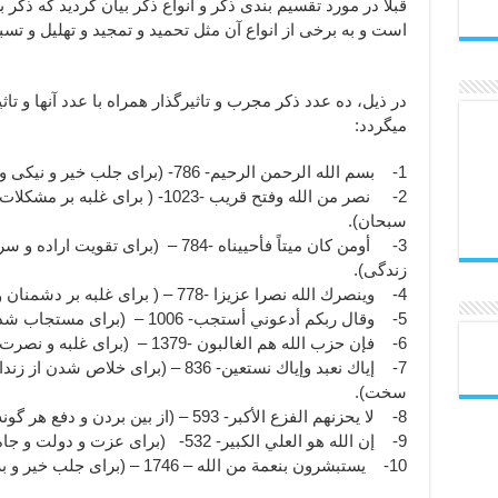
قبلا در مورد تقسیم بندی ذکر و انواع ذکر بیان گردید که ذکر 
است و به برخی از انواع آن مثل تحمید و تمجید و تهلیل و تس
در ذیل، ده عدد ذکر مجرب و تاثیرگذار همراه با عدد آنها و تا
میگردد:
1- بسم الله الرحمن الرحيم- 786- (برای جلب خیر و نیکی و
2- نصر من الله وفتح قريب -1023- (
سبحان).
3- أومن كان ميتاً فأحييناه -784 – (بر
زندگی).
4- وينصرك الله نصرا عزيزا -778 – ( برای غلبه بر دشمنان و پیروزی و موفقیت در کارهای مهم).
5- وقال ربكم أدعوني أستجب- 1006 – (برای مستجاب شدن دعا از جانب خداوند سبحان).
6- فإن حزب الله هم الغالبون -1379 – (برای غلبه و نصرت بر دشمنان و موفقیت در کارهای مهم).
7- إياك نعبد وإياك نستعين- 836 – (برای
سخت).
8- لا يحزنهم الفزع الأكبر- 593 – (از بین بردن و دفع هر گونه هم و غم و ناخوشی ).
9- إن الله هو العلي الكبير- 532- (برای عزت و دولت و جاه و مقام و بلندی مرتبه).
10- يستبشرون بنعمة من الله – 1746 – (برای جلب خیر و برکت از جنبه های مختلف).