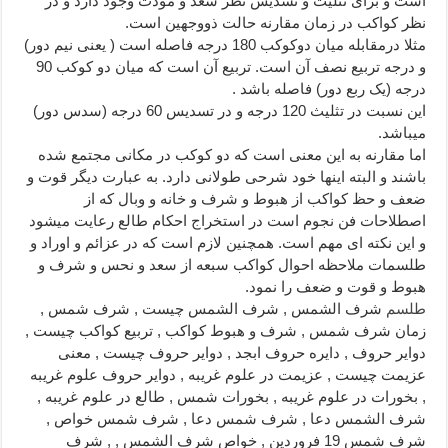
است و برای تثلیث و تسدیس نظر سعد و مودت وجود دارد و در
نظر کواکب در زمان مقارنه حالت ذووجهین است.
مثلا درمقابله میان دوکوکب 180 درجه فاصله است ( یعنی نیم دور)
و درجه تربیع نصف آن است. تربیع آن است که میان دو کوکب 90
درجه (یک ربع دور) فاصله باشد .
این نسبت در تثلیث 120 درجه و در تسدیس 60 درجه (سدس دور)
میباشد.
اما مقارنه به این معنی است که دو کوکب در مکانی مجتمع شده
باشند و البته اینها خود شرحی طولانی دارد. به عبارت دیگر قوت و
ضعف و حظ کواکب از هبوط و شرف و خانه و وبال که از
اصطلاحات فن نجوم است در استخراج احکام طالع رعایت میشود
و این نکته ای مهم است. همچنین لازم است که در عزائم و اوراد و
طلسمات ملاحظه احوال کواکب سبعه از سعد و نحس و شرف و
هبوط و قوت و ضعف را نمود.
طلسم
شرف الشمس , شرف الشمس چیست , شرف شمس ,
زمان شرف شمس , شرف و هبوط کواکب , تربیع کواکب چیست ,
دوایر حروف , دایره حروف ابجد , دوایر حروف چیست , معنی
عزیمت چیست , عزیمت در علوم غریبه , دوایر حروف علوم غریبه
, بخورات در علوم غریبه , بخورات شمس , طالع در علوم غریبه ,
شرف الشمس دعا , شرف شمس دعا , شرف شمس خواص ,
شرف شمس 19 فروردین , خواص شرف الشمس , , شرف