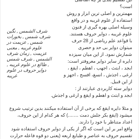
است؟
دعا قدرت و توانمندی – دعا برای افزایش انرژی بدن و قدرت بازو
مهمترین و اصلی ترین ابزار و روش
دعای ابودردا برای در امان ماندن از بلا – دعای ایمنی از سوختن
استفاده از علوم غریبه و در واقع
وسیله اصلی بهره گیری از فنون
شرف الشمس , نگین
علوم غریبه ، دوایر حروف هستند.
شرف شمس , بخورات
با قواعد علم ریاضی از 28 حرف
شمس , عزیمت در
میتوان دوایر بی حد و حصری
علوم غریبه , معنی
عزیمت , زمان شرف
شمارش نمود. از این میان سیزده
الشمس , شرف شمس
دایره از سایر دوایر معروفتر است:
, طالع در علوم غریبه ,
ابجد ، ابتث ، اجهب ، اهطم ، ایقغ ،
دوایر حروف در علوم
ارغی ، اجذش ، انسغ، افسج ، اجهز و
غریبه
از این قبیل.
دوایر سته کاربردی عبارتند از :
ابجد و ابتث و اهطم و ایقغ و ارغی و اجذش.
و مثلا دایره ایقغ که برخی از آن استفاده میکنند بدین ترتیب شروع
میشود (ایقغ بکر جلش دمت …….) که هر کدام از این حروف،
اعداد متناظر با خود را دارند.
واقع امر بر این است که اگر از یکی از دوایر حروف استفاده شود
تقسیم حروف به عناصر و طبایع اربعه (یعنی دو قوه فاعله حرارت