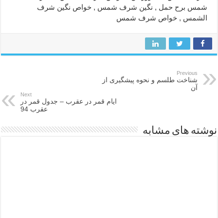
شمس برح حمل , نگین شرف شمس , خواص نگین شرف
الشمس , خواص شرف شمس
Previous
شناخت طلسم و نحوه پیشگیری از
آن
Next
ایام قمر در عقرب – جدول قمر در
عقرب 94
نوشته های مشابه