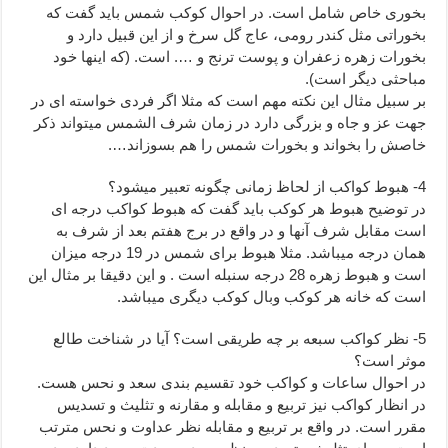
بخوری خاص شامل است. در احوال کوکب شمس باید گفت که
بخوراتی مثل کندر رومی، عاج گل سرخ و از این قبیل دارد و
بخورات زهره زعفران و پوست ترنج و …. است. (که اینها خود
مباحثی دیگر است).
بر سبیل مثال این نکته مهم است که مثلا اگر فردی خواسته ای در
جهت عز و جاه و بزرگی دارد در زمان شرف الشمس میتواند ذکر
خاصش را بخواند و بخورات شمس را هم بسوزاند….
4- هبوط کواکب از لحاظ زمانی چگونه تعبیر میشود؟
در توضیح هبوط هر کوکب باید گفت که هبوط کواکب درجه ای
است مقابل شرف آنها و در واقع در برج هفتم بعد از شرف به
همان درجه میباشد. مثلا هبوط برای شمس در 19 درجه میزان
است و هبوط زهره 28 درجه سنبله است . و این دقیقا بر مثال این
است که خانه هر کوکب وبال کوکب دیگری میباشد.
5- نظر کواکب سبعه بر چه طریقی است؟ آیا در شناخت طالع
موثر است؟
در احوال ساعات و کواکب خود تقسیم بندی سعد و نحس هست.
در انظار کواکب نیز تربیع و مقابله و مقارنه و تثلیث و تسدیس
مقرر است. در واقع بر تربیع و مقابله نظر عداوت و نحس مترتب