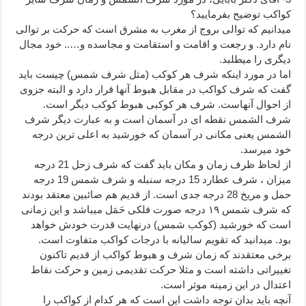
کواکب توضیح بفرمایید؟
میدانیم که توالی بروج از مغرب به مشرق است که حرکت بر توالی
نام دارد. و رجعت و اقامت و استقامت و مجاسده و….. خود مجال
دیگری را میطلبد.
اما در مورد اینکه شرف هر کوکب (مثل شرف شمس) چیست باید
گفت که شرف کواکب در مقابل هبوط آنها قرار دارد و البته جزوی
از احوال آنهاست. شرف هر کوکبی هبوط کوکب دیگر است.
شرف الشمس نقطه ای در آسمان است و به عبارت دیگر شرف
الشمس یعنی مكانی در آسمان كه خورشید به اعلی ترین درجه
خود میرسد.
از لحاظ ظرف زمان و مکان باید گفت که شرف زحل 21 درجه
میزان ، شرف عطارد 15 درجه سنبله و شرف شمس 19 درجه
حمل و مریخ 28 درجه جدی است. از قدیم هم صائبین معتقد بودند
که شرف شمس ۱۹ درجه صورت فلکی حَمَل میباشد و این زمانی
است که خورشید (کوکب شمس) درنهایت قدرت خودش خواهد
بود. میدانید که تقویم سالیانه با درجات کواکب متفاوت است.
برخی معتقدند که زمان شرف و هبوط کواکب از قدیم تاکنون
تغییراتی داشته است و مثلا حرکت تقدیمی زمین و حرکت نقاط
اعتدال در این زمینه موثر است.
آنچه باید بدان توجه داشت این است که هر کدام از کواکب را