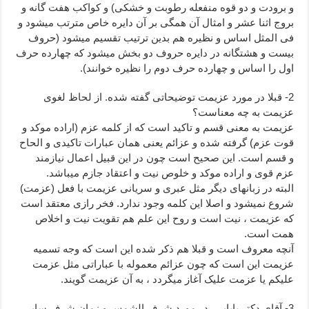
و برودت و دو قوه منفعله رطوبت و خشکی) و کواکب هفت گانه و
بروج اثنا عشر و امثال آن همگی بر آن دایره خاص مترتب میشود و
فی المثل اساس و نظیره هم بدین ترتیب تقسیم میشود (حروف
بیست و هشتگانه در دایره حروف دو بخش میشود که چهارده حرف
اول را اساس و چهارده حرف دوم را نظیره خوانند).
2- قبلا در مورد عزیمت توضیحاتی گفته شده. از لحاظ لغوی
عزیمت به چه معناست؟
عزیمت به معنی قسم و تاکید است که از کلمه عزم (اراده موکد و
قوت عزم) گرفته شده و عزائم یعنی همان عبارات تاکیدی و الحاح
و قسم است. این صحیح است چون در این قبیل اعمال نیازمند
عزم قوی و اراده موکد و خلوص نیت و اعتقاد جازم میباشد.
البته در زبانهای دیگر مثل عبری و سریانی عزیمت با فعل (عزمت)
شروع نمیشود و اصلا این کلمه وجود ندارد. فخر رازی معتقد است
که عزیمت ، نیت است و روح این علم هم تقویت نیت و اخلاص
همت است.
آنچه معروف است و قبلا هم ذکر شده این است که وجه تسمیه
عزیمت این است که چون عزائم معموله با عباراتی مثل عزمت
علیکم یا عزمت علیک آغاز میگردد ، به آن عزیمت گویند.
3- آقای دکتر بابایی، در مورد شرف الشمس و زمان شرف سایر