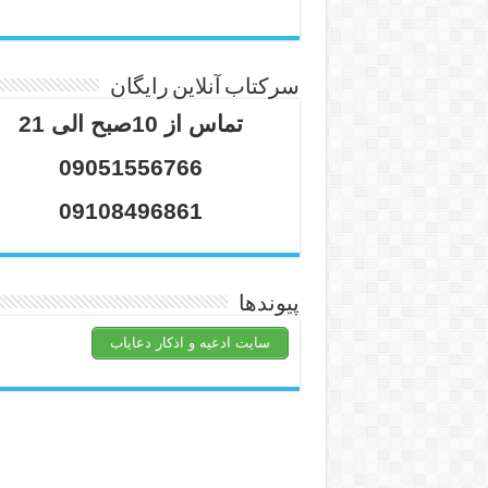
سرکتاب آنلاین رایگان
تماس از 10صبح الی 21
09051556766
09108496861
پیوندها
سایت ادعیه و اذکار دعایاب