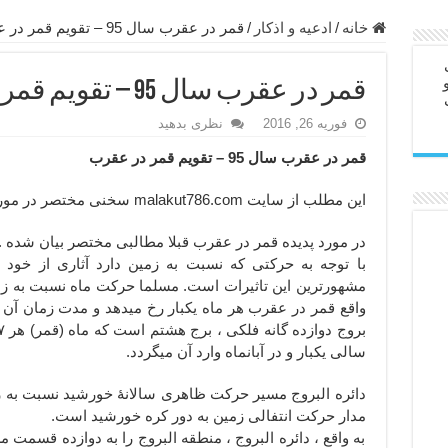
ابل – عاشق کردن طرف مقابل از راه دور
خانه
/
ادعيه و اذكار
/
قمر در عقرب سال 95 – تقویم قمر در عقرب
در سفر – دعا برای رفع حوادث بد روزانه
قمر در عقرب سال 95 – تقویم قمر در عقرب
ن – مجرب ترین ذکرها برای برآوردن حاجات
فوریه 26, 2016
نظری بدهید
ی مجرب برای گشایش مالی و برکت در کار
قمر در عقرب سال 95 – تقویم قمر در عقرب
 آخرت – حاجت روایی و رفع مشکلات
روت – خواص و برکات سوره تکاثر
این مطلب از سایت malakut786.com سخنی مختصر در مورد قمر در عقرب و چیستی آن میباشد.
رای افزایش انرژی بدن و قدرت بازو
در مورد پدیده قمر در عقرب قبلا مطالبی مختصر بیان شده .
ندن از بلا – دعای ایمنی از سوختن
با توجه به حرکتی که نسبت به زمین دارد آثاری از خود ب
مشهورترین این تاثیرات است. مسلما حرکت ماه نسبت به زمین 
واقع قمر در عقرب هر ماه یکبار رخ میدهد و مدت زمان آن
سالی یکبار و در آبانماه وارد آن میگردد.
دائره البروج مسیر حرکت ظاهری سالانهٔ خورشید نسبت به 
مدار حرکت انتفالی زمین به دور کره خورشید است.
به واقع ، دائره البروج ، منطقه البروج را به دوازده قسمت 