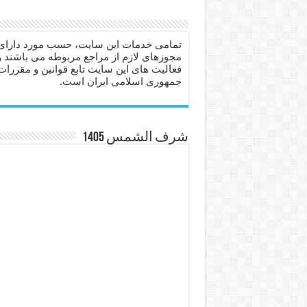
دعا برای عاشق شدن طرف مق
دعای حفظ جان عزیزان از بلا 
تمامی خدمات این سایت، حسب مورد دارای
مجوزهای لازم از مراجع مربوطه می باشند و
انواع ذکرهای الهی و خواص آ
فعالیت های این سایت تابع قوانین و مقررات
جمهوری اسلامی ایران است.
دعای روزی و رفع فقر – دعا
دعای قوی برای حاجات دنیا و
ختم سوره تکاثر برای جذب ث
شرف الشمس 1405
دعا قدرت و توانمندی – دعا ب
دعای ابودردا برای در امان ما