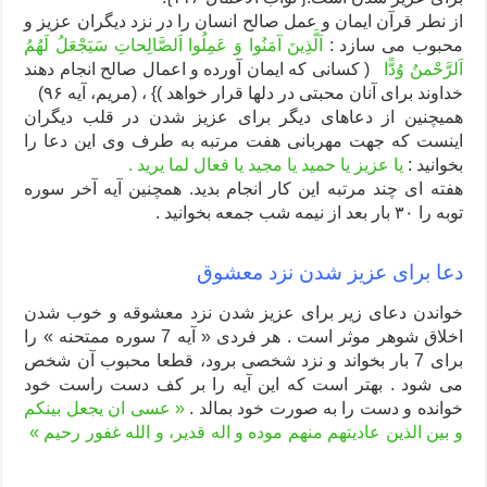
از نطر قرآن ایمان و عمل صالح انسان را در نزد دیگران عزیز و
محبوب می سازد :
اَلَّذِینَ آمَنُوا وَ عَمِلُوا اَلصَّالِحاتِ سَیَجْعَلُ لَهُمُ
اَلرَّحْمنُ وُدًّا
( کسانی که ایمان آورده و اعمال صالح انجام دهند
خداوند برای آنان محبتی در دل‏ها قرار خواهد )} ، (مریم، آیه ۹۶)
همیچنین از دعاهای دیگر برای عزیز شدن در قلب دیگران
اینست که جهت مهربانی هفت مرتبه به طرف وی این دعا را
بخوانید :
یا عزیز یا حمید یا مجید یا فعال لما یرید .
هفته ای چند مرتبه این کار انجام بدید. همچنین آیه آخر سوره
توبه را ۳۰ بار بعد از نیمه شب جمعه بخوانید .
دعا برای عزیز شدن نزد معشوق
خواندن دعای زیر برای عزیز شدن نزد معشوقه و خوب شدن
اخلاق شوهر موثر است . هر فردی « آیه 7 سوره ممتحنه » را
برای 7 بار بخواند و نزد شخصی برود، قطعا محبوب آن شخص
می شود . بهتر است که این آیه را بر کف دست راست خود
خوانده و دست را به صورت خود بمالد .
« عسی ان یجعل بینکم
و بین الذین عادیتهم منهم موده و اله قدیر، و الله غفور رحیم »