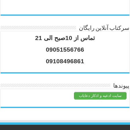
سرکتاب آنلاین رایگان
تماس از 10صبح الی 21
09051556766
09108496861
پیوندها
سایت ادعیه و اذکار دعایاب