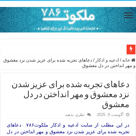
دعای حفظ جان خانواده از بلا در سفر – دعای دفع بلا در قرآن
خانه
/
ادعيه و اذكار
/
دعاهای تجربه شده برای عزیز شدن نزد معشوق
و مهر انداختن در دل معشوق
دعای مجرب برای رفع گرفتاری – ذکر قوی برای جلوگیری از اندوه و غم 
دعا برای عاشق شدن طرف مقابل – عاشق کردن طرف مقابل از راه دو
دعاهای تجربه شده برای عزیز شدن
دعای حفظ جان عزیزان از بلا در سفر – دعا برای رفع حوادث بد روزانه
نزد معشوق و مهر انداختن در دل
انواع ذکرهای الهی و خواص آن – مجرب ترین ذکرها برای برآوردن حاجات
معشوق
دعای روزی و رفع فقر – دعای مجرب برای گشایش مالی و برکت در کار
آگوست 9, 2025
نظری بدهید
دعای قوی برای حاجات دنیا و آخرت – حاجت روایی و رفع مشکلات
در این مطلب از سایت ادعیه و اذکار
ملکوت۷۸۶
دعاهای
تجربه شده برای عزیز شدن نزد معشوق و مهر انداختن در دل
ختم سوره تکاثر برای جذب ثروت – خواص و برکات سوره تکاثر