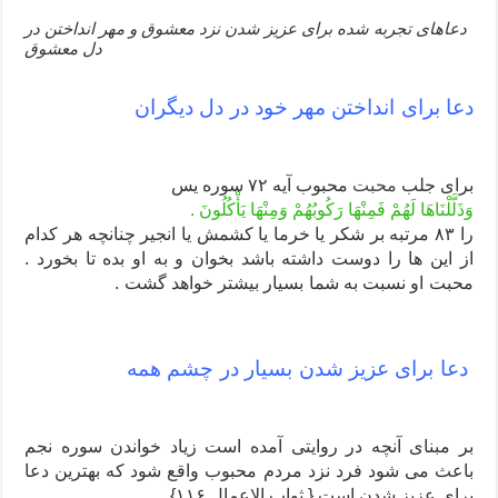
دعاهای تجربه شده برای عزیز شدن نزد معشوق و مهر انداختن در
دل معشوق
دعا برای انداختن مهر خود در دل دیگران
برای جلب
محبت
محبوب آیه ۷۲ سوره یس
وَذَلَّلْنَاهَا لَهُمْ فَمِنْهَا رَکُوبُهُمْ وَمِنْهَا یَأْکُلُونَ .
را ۸۳ مرتبه بر شکر یا خرما یا کشمش یا انجیر چنانچه هر کدام
از این ها را دوست داشته باشد بخوان و به او بده تا بخورد .
محبت او نسبت به شما بسیار بیشتر خواهد گشت .
دعا برای عزیز شدن بسیار در چشم همه
بر مبنای آنچه در روایتی آمده است زیاد خواندن سوره نجم
باعث می شود فرد نزد مردم محبوب واقع شود که بهترین دعا
برای عزیز شدن است.{ ثواب الاعمال ۱۱۶}.