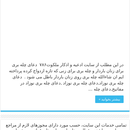
ختم سوره تکاثر برای جذب ثروت – خواص و برکات سوره تکاثر
دعا قدرت و توانمندی – دعا برای افزایش انرژی بدن و قدرت بازو
در این مطلب از سایت ادعیه و اذکار ملکوت۷۸۶ دعای چله بری
برای زنان باردار و چله بری برای زنی که تازه ازدواج کرده پرداخته
ایم ان شاءالله چله بری روی زنان باردار باطل می شود . دعای
چله بری نوزاد,دعای چله بری نوزاد ,دعای چله بری نوزاد در
مفاتیح,دعای چله …
بیشتر بخوانید »
تمامی خدمات این سایت، حسب مورد دارای مجوزهای لازم از مراجع