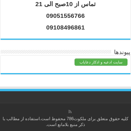
تماس از 10صبح الی 21
09051556766
09108496861
پیوندها
سایت ادعیه و اذکار دعایاب
کلیه حقوق متعلق برای
ملکوت786
محفوظ است.استفاده از مطالب با
ذکر منبع بلامانع است.