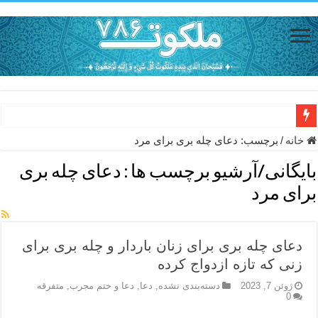
حاجت روایی با ذکر صلوات خاصه امام رضا (ع) – دعای شفای بیمار از ا
خانه
/
برچسب:
دعای چله بری برای مرد
دعای حفظ جان خانواده از بلا در سفر – دعای دفع بلا در قرآن
بایگانی/آرشیو برچسب ها :
دعای چله بری
دعای مجرب برای رفع گرفتاری – ذکر قوی برای جلوگیری از اندوه و غم 
برای مرد
دعا برای عاشق شدن طرف مقابل – عاشق کردن طرف مقابل از راه دو
دعای حفظ جان عزیزان از بلا در سفر – دعا برای رفع حوادث بد روزانه
دعای چله بری برای زنان باردار و چله بری برای
انواع ذکرهای الهی و خواص آن – مجرب ترین ذکرها برای برآوردن حاجات
زنی که تازه ازدواج کرده
دعای روزی و رفع فقر – دعای مجرب برای گشایش مالی و برکت در کار
ژوئن 7, 2023
دسته‌بندی نشده
,
دعا
,
دعا و ختم مجرب
,
متفرقه
0
دعای قوی برای حاجات دنیا و آخرت – حاجت روایی و رفع مشکلات