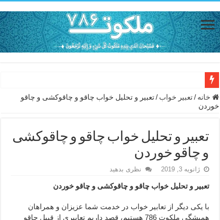
حاجت روایی با ذکر صلوات خاصه امام رضا (ع) – دعای شفای بیمار از ا
خانه
/
تعبیر خواب
/
تعبیر و تحلیل خواب چاقو و چاقوکشی و چاقو
خوردن
دعای حفظ جان خانواده از بلا در سفر – دعای دفع بلا در قرآن
دعای مجرب برای رفع گرفتاری – ذکر قوی برای جلوگیری از اندوه و غم 
تعبیر و تحلیل خواب چاقو و چاقوکشی
دعا برای عاشق شدن طرف مقابل – عاشق کردن طرف مقابل از راه دو
و چاقو خوردن
دعای حفظ جان عزیزان از بلا در سفر – دعا برای رفع حوادث بد روزانه
ژانویه 3, 2019
نظری بدهید
انواع ذکرهای الهی و خواص آن – مجرب ترین ذکرها برای برآوردن حاجات
تعبیر و تحلیل خواب چاقو و چاقوکشی و چاقو خوردن
دعای روزی و رفع فقر – دعای مجرب برای گشایش مالی و برکت در کار
با یکی دیگر از تعابیر خواب در خدمت شما عزیزان و همراهان
دعای قوی برای حاجات دنیا و آخرت – حاجت روایی و رفع مشکلات
همیشگی ملکوت 786 هستیم، قصد داریم تعابیری از قبیل چاقو