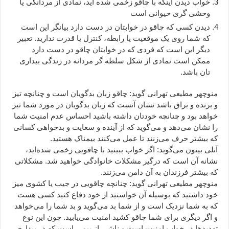
خواب دیدن اینکه با چاقو زخمی شده اید، نمادی از مردانگی یا
وحشی گری حیوانی است
دیدن کسی که چاقو در خوابتان در دست دارد بیانگر این است
که شما روی یک موقعیت یا رابطه، کنترل یا قدرت ندارید. تعبیر
دیگر این است که فردی که در خوابتان چاقو در دست دارد
ممکن است نمادی از شکل سلطه گر مردانه در زندگی بیداری
تان باشد.
منوچهر مطیعی تهرانی گوید: چاقو زبان بدگویان است و چنانچه تیز
و برنده و براق باشد نشان آنست که زبان بدگویان در مورد شما تیز
خواهد بود و چنانچه خودتان داشته باشید احساس عدم امنیت شما
را نشان می‌دهد و می‌گوید که از آینده و سعایت و بدخواهی کسانی
که بیشتر حرف می‌زنند تا عمل می‌کنند بیمناک هستید.
آنلی بیتون می‌گوید: اگر خواب ببینید با چاقویی زخمی شده‌اید،
نشانه آن است که درگیر مشکلات خانوادگی خواهید شد. مشکلاتی
که بیشتر فرزندان به آن دامن می‌زنند.
منوچهر مطیعی تهرانی گوید: چنانچه چاقویی در جیب یا کشوی میز
خود داشتید که بوسیله آن خواستید از خود دفاع کنید کسی هست
که به شما نزدیک است و از شما بد می‌گوید و بد شما را می‌خواهد
و اگر دیگری برای شما چاقو کشید امنیت می‌یابید. چون این نوع
تهدیدها در خواب امنیت است و ناشی از بیمی است که در بیداری