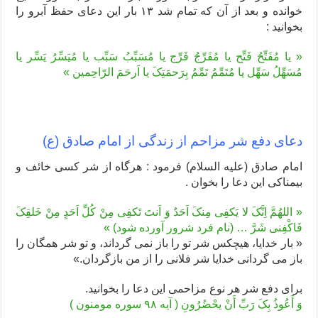
خوانده و بعد از آن که تمام شد ۱۳ بار این دعای حفظ آبرو را
بخوانید :
« یا مُفَتِّحُ فَتِّح یا مُفَرِّجُ فَرِّج یا مُسَبِّبُ سَبِّب یا مُیَسِّرُ یَسِّر یا
مُسَهِّلُ سَهِّل یا مُتَمِّمُ تَمِّمُ بِرَحمَتِکَ یا اَرحَمَ الرّاحِمین »
دعای دفع شر مزاحم از زندگی از امام صادق (ع)
امام صادق (علیه السلام) فرمود : هرگاه از شر کسی خائف و
بیمناکی این دعا را بخوان .
« اللهُمَّ اِنَّکَ لا یَکفِی مِنکَ اَحَدٌ وَ اَنتَ تَکفِی مِنْ کُلِّ اَحَدٍ مِنْ خَلقِکَ
فَاکْفِنی شَرَّ … (نام فرد شرور آورده شود) »
« بار خدایا، هیچکس شر تو را باز نمی گرداند، و تو شر همگان را
باز می گردانی خدایا شر فلانی را از من بازگردان.»
برای دفع شر هر نوع مزاحمی این دعا را بخوانید.
وَ أَعُوذُ بِکَ رَبِّ أَنْ یحْضُرُونِ ( آیه ۹۸ سوره مومنون )