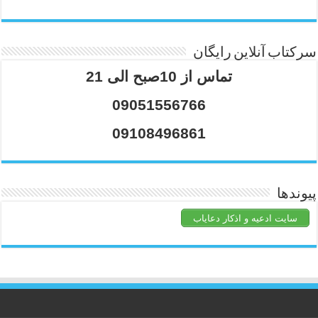
سرکتاب آنلاین رایگان
تماس از 10صبح الی 21
09051556766
09108496861
پیوندها
سایت ادعیه و اذکار دعایاب