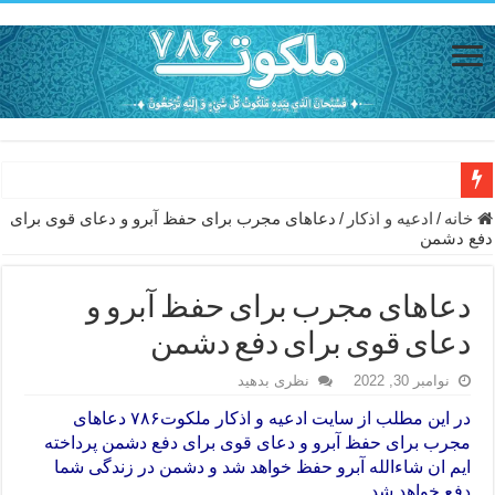
حاجت روایی با ذکر صلوات خاصه امام رضا (ع) – دعای شفای بیمار از ا
خانه
/
ادعيه و اذكار
/
دعاهای مجرب برای حفظ آبرو و دعای قوی برای
دفع دشمن
دعای حفظ جان خانواده از بلا در سفر – دعای دفع بلا در قرآن
دعای مجرب برای رفع گرفتاری – ذکر قوی برای جلوگیری از اندوه و غم 
دعاهای مجرب برای حفظ آبرو و
دعا برای عاشق شدن طرف مقابل – عاشق کردن طرف مقابل از راه دو
دعای قوی برای دفع دشمن
دعای حفظ جان عزیزان از بلا در سفر – دعا برای رفع حوادث بد روزانه
نوامبر 30, 2022
نظری بدهید
انواع ذکرهای الهی و خواص آن – مجرب ترین ذکرها برای برآوردن حاجات
در این مطلب از سایت ادعیه و اذکار
ملکوت۷۸۶
دعاهای
مجرب برای حفظ آبرو و دعای قوی برای دفع دشمن پرداخته
دعای روزی و رفع فقر – دعای مجرب برای گشایش مالی و برکت در کار
ایم ان شاءالله آبرو حفظ خواهد شد و دشمن در زندگی شما
دعای قوی برای حاجات دنیا و آخرت – حاجت روایی و رفع مشکلات
دفع خواهد شد .