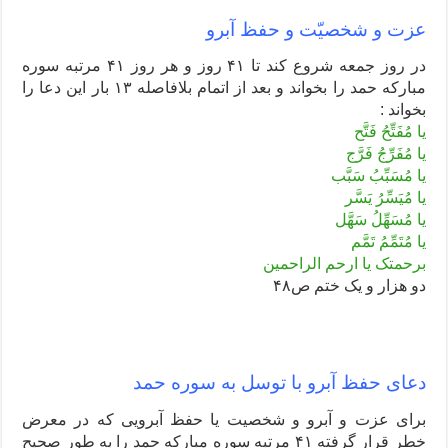
عزت و شخصیّت و حفظ آبرو
در روز جمعه شروع کند تا ۴۱ روز
و هر روز ۴۱ مرتبه سوره
مبارکه حمد را بخواند
و بعد از اتمام بلافاصله ۱۳ بار این دعا را
بخواند :
یا مُفَتِّحُ فَتَّح
یا مُفَرِّجُ فَرَّج
یا مُسَبِّبُ سَبَّب
یا مُیَسِّرُ یَسَّر
یا مُسَهِّلُ سَهَّل
یا مُتَمِّمُ تَمَّم
برحمتک یا ارحم الراحمین
دو هزار و یک ختم ص۴۸
دعای حفظ آبرو با توسل به سوره حمد
برای عزت و آبرو و شخصیت یا حفظ آبرویی که در معرض
خطر قرار گرفته ۴۱ مرتبه سوره مبارکه حمد را به طور صحیح