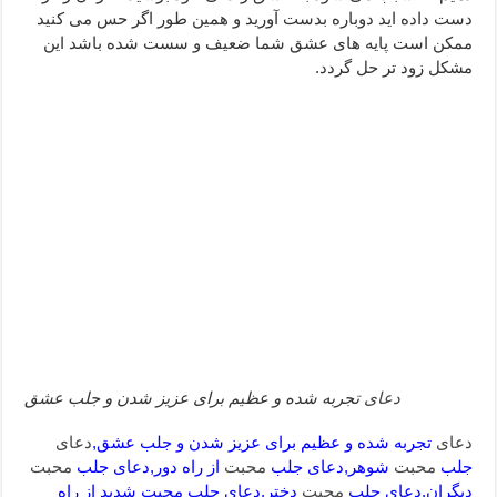
دست داده اید دوباره بدست آورید و همین طور اگر حس می کنید
دعا قدرت و توانمندی – دعا برای افزایش انرژی بدن و قدرت بازو
ممکن است پایه های عشق شما ضعیف و سست شده باشد این
دعای ابودردا برای در امان ماندن از بلا – دعای ایمنی از سوختن
مشکل زود تر حل گردد.
دعای
تجربه شده و عظیم برای عزیز شدن و جلب عشق
دعای
تجربه شده و عظیم برای عزیز شدن و جلب عشق,
دعای
جلب
محبت
شوهر,دعای جلب
محبت
از راه دور,دعای جلب
محبت
دیگران,دعای جلب
محبت
دختر,دعای جلب محبت شدید از راه