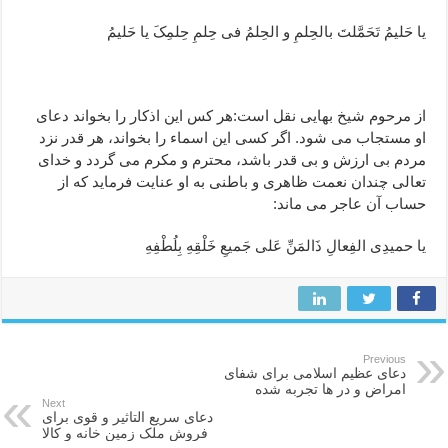
یا حَلیمُ تَحَمَّلتَ بالحِلمِ و الحِلمُ فی حِلمِ حِلمِکَ یا حَلیمُ
از مرحوم شیخ بهایی نقل است:هر کس این اذکار را بخواند دعای
او مستجاب می شود. اگر کسی این اسماء را بخواند، هر قدر نزد
مردم بی ارزش و بی قدر باشد، محترم و مکرم می گردد و خدای
تعالی چندان نعمت ظاهری و باطنی به او عنایت فرماید که از
حساب آن عاجر می ماند:
یا حمیدِی الفِعالِ ذَالمَنِّ عَلی جَمیعِ خَلْقِهِ بِلُطْفِهِ
Previous
دعای عظیم اسلامی برای شفای
امراض و در ها تجربه شده
Next
دعای سریع التاثیر و قوی برای
فروش ملک زمین خانه و کالا