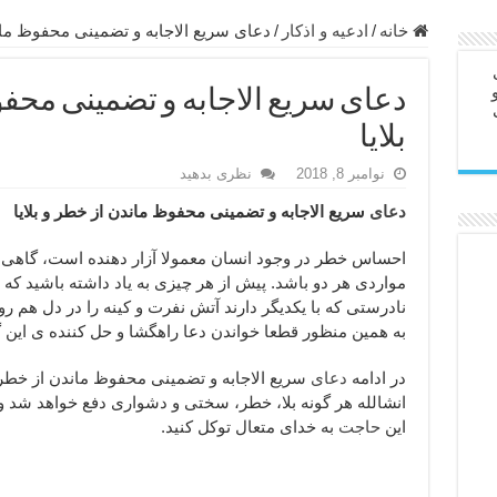
ابل – عاشق کردن طرف مقابل از راه دور
خانه
/
ادعيه و اذكار
/
دعای سریع الاجابه و تضمینی محفوظ ماند
در سفر – دعا برای رفع حوادث بد روزانه
دعای سریع الاجابه و تضمینی محف
ن – مجرب ترین ذکرها برای برآوردن حاجات
بلایا
ی مجرب برای گشایش مالی و برکت در کار
نوامبر 8, 2018
نظری بدهید
 آخرت – حاجت روایی و رفع مشکلات
دعای
سریع الاجابه و تضمینی محفوظ ماندن از خطر و بلایا
روت – خواص و برکات سوره تکاثر
رای افزایش انرژی بدن و قدرت بازو
احساس خطر در وجود انسان معمولا آزار دهنده است، گاهی 
مواردی هر دو باشد. پیش از هر چیزی به یاد داشته باشید که 
ندن از بلا – دعای ایمنی از سوختن
نادرستی که با یکدیگر دارند آتش نفرت و کینه را در دل هم ر
به همین منظور قطعا خواندن دعا راهگشا و حل کننده ی این
در ادامه
دعای
سریع الاجابه و تضمینی محفوظ ماندن از خطر و 
انشالله هر گونه بلا، خطر، سختی و دشواری دفع خواهد شد 
این
حاجت
به خدای متعال توکل کنید.