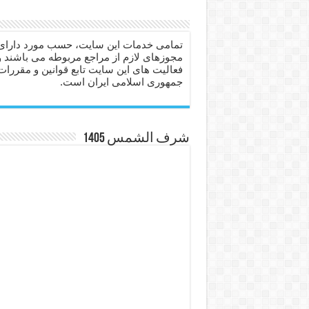
دعا برای عاشق شدن طرف مق
دعای حفظ جان عزیزان از بلا 
تمامی خدمات این سایت، حسب مورد دارای
مجوزهای لازم از مراجع مربوطه می باشند و
انواع ذکرهای الهی و خواص آ
فعالیت های این سایت تابع قوانین و مقررات
جمهوری اسلامی ایران است.
دعای روزی و رفع فقر – دعا
دعای قوی برای حاجات دنیا و
ختم سوره تکاثر برای جذب ث
شرف الشمس 1405
دعا قدرت و توانمندی – دعا ب
دعای ابودردا برای در امان ما