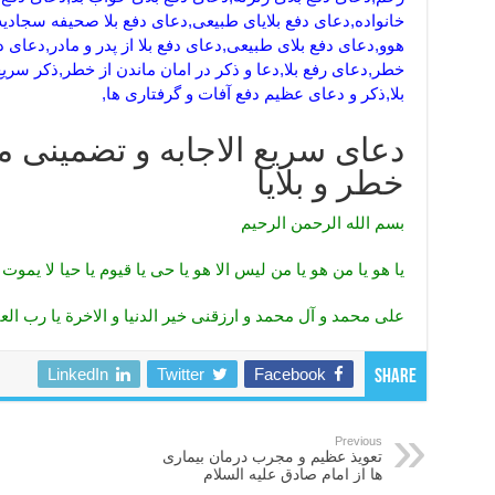
خانواده,دعای دفع بلایای طبیعی,دعای دفع بلا صحیفه سجادیه,
هوو,دعای دفع بلای طبیعی,دعای دفع بلا از پدر و مادر,دعای 
خطر,دعای رفع بلا,دعا و ذکر در امان ماندن از خطر,ذکر سری
بلا,ذکر و دعای عظیم دفع آفات و گرفتاری ها,
دعای سریع الاجابه و تضمینی 
خطر و بلایا
بسم الله الرحمن الرحیم
یا هو یا من هو یا من لیس الا هو یا حی یا قیوم یا حیا لا یموت 
علی محمد و آل محمد و ارزقنی خیر الدنیا و الاخرة یا رب الع
LinkedIn
Twitter
Facebook
Share
Previous
تعویذ عظیم و مجرب درمان بیماری
ها از امام صادق علیه السلام