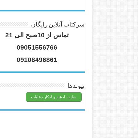
سرکتاب آنلاین رایگان
تماس از 10صبح الی 21
09051556766
09108496861
پیوندها
سایت ادعیه و اذکار دعایاب