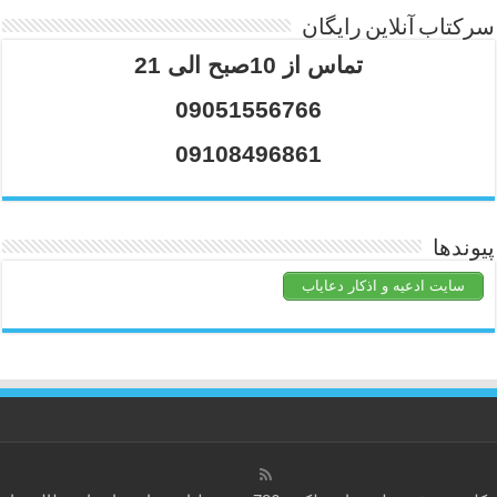
سرکتاب آنلاین رایگان
تماس از 10صبح الی 21
09051556766
09108496861
پیوندها
سایت ادعیه و اذکار دعایاب