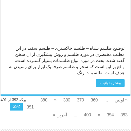
توضیح طلسم سیاه – طلسم خاکستری – طلسم سفید در این
مطلب مختصری در مورد طلسم و روش پیشگیری از آن سخن
گفته شده. بحث در مورد انواع طلسمات بسیار گسترده است.
واقع بر این است که سحر و طلسم صرفا یک ابزار برای رسیدن به
هدف است. طلسمات رنگ …
بیشتر بخوانید »
« اولین
...
360
370
380
«
390
برگه 392 از 401
392
391
393
394
»
400
...
آخرین »