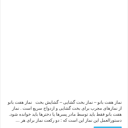
دعا قدرت و توانمندی – دعا برای افزایش انرژی بدن و قدرت بازو
دعای ابودردا برای در امان ماندن از بلا – دعای ایمنی از سوختن
نماز هفت بانو – نماز بخت گشایی – گشایش بخت نماز هفت بانو
از نمازهای مجرب برای بخت گشایی و ازدواج سریع است . نماز
هفت بانو فقط باید توسط مادر پسرها یا دخترها باید خوانده شود.
دستورالعمل این نماز این است که : دو رکعت نماز برای هر …