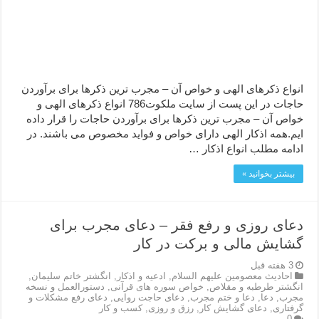
انواع ذکرهای الهی و خواص آن – مجرب ترین ذکرها برای برآوردن
حاجات در این پست از سایت ملکوت786 انواع ذکرهای الهی و
خواص آن – مجرب ترین ذکرها برای برآوردن حاجات را قرار داده
ایم.همه اذکار الهی دارای خواص و فواید مخصوص می باشند. در
ادامه مطلب انواع اذکار …
بیشتر بخوانید »
دعای روزی و رفع فقر – دعای مجرب برای
گشایش مالی و برکت در کار
3 هفته قبل
احاديث معصومين عليهم السلام
,
ادعيه و اذكار
,
انگشتر خاتم سلیمان
,
انگشتر طرطبه و مقلاص
,
خواص سوره های قرآنی
,
دستورالعمل و نسخه
مجرب
,
دعا
,
دعا و ختم مجرب
,
دعای حاجت روایی
,
دعای رفع مشکلات و
گرفتاری
,
دعای گشایش کار
,
رزق و روزی
,
کسب و کار
0