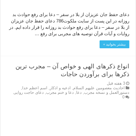
دعای حفظ جان عزیزان از بلا در سفر – دعا برای رفع حوادث بد
روزانه در این پست از سایت ملکوت786 دعای حفظ جان عزیزان
از بلا در سفر – دعا برای رفع حوادث بد روزانه را قرار داده ایم. در
روایات و آیات قرآن توصیه های مجربی برای رفع …
بیشتر بخوانید »
انواع ذکرهای الهی و خواص آن – مجرب ترین
ذکرها برای برآوردن حاجات
3 هفته قبل
احاديث معصومين عليهم السلام
,
ادعيه و اذكار
,
اسم اعظم خدا
,
دستورالعمل و نسخه مجرب
,
دعا
,
دعا و ختم مجرب
,
دعای حاجت روایی
0