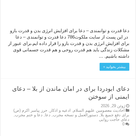
دعا قدرت و توانمندی – دعا برای افزایش انرژی بدن و قدرت بازو
در این پست از سایت ملکوت786 دعا قدرت و توانمندی – دعا
برای افزایش انرژی بدن و قدرت بازو را قرار داده ایم.برای عبور از
مشکلات زندگی باید هم قدرت روحی و هم قدرت جسمانی قوی
داشته باشیم. …
بیشتر بخوانید »
دعای ابودردا برای در امان ماندن از بلا – دعای
ایمنی از سوختن
ژوئن 29, 2026
احاديث معصومين عليهم السلام
,
ادعيه و اذكار
,
حرز پیامبر اکرم (ص)
برای دفع جمیع بلا
,
دستورالعمل و نسخه مجرب
,
دعا
,
دعا و ختم مجرب
,
دعای حاجت روایی
0