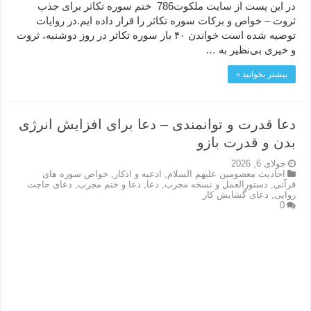
در این پست از سایت ملکوت786 ختم سوره تکاثر برای جذب
ثروت – خواص و برکات سوره تکاثر را قرار داده ایم.در روایات
توصیه شده است خواندن ۴۰ بار سوره تکاثر در روز دوشنبه، ثروت
و خیری بی‌نظیر به …
بیشتر بخوانید »
دعا قدرت و توانمندی – دعا برای افزایش انرژی
بدن و قدرت بازو
جولای 6, 2026
احاديث معصومين عليهم السلام
,
ادعيه و اذكار
,
خواص سوره های
قرآنی
,
دستورالعمل و نسخه مجرب
,
دعا
,
دعا و ختم مجرب
,
دعای حاجت
روایی
,
دعای گشایش کار
0