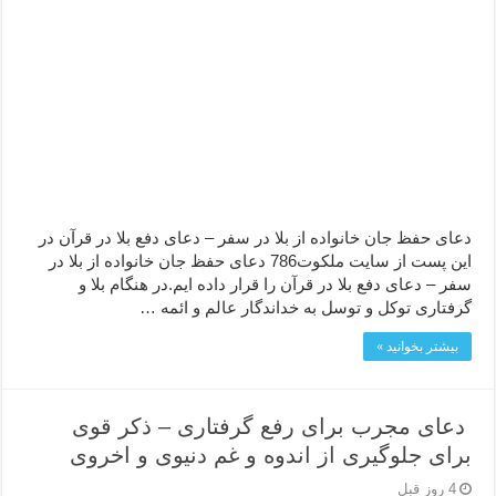
دعا قدرت و توانمندی – دعا برای افزایش انرژی بدن و قدرت بازو
دعای ابودردا برای در امان ماندن از بلا – دعای ایمنی از سوختن
دعای حفظ جان خانواده از بلا در سفر – دعای دفع بلا در قرآن در
این پست از سایت ملکوت786 دعای حفظ جان خانواده از بلا در
سفر – دعای دفع بلا در قرآن را قرار داده ایم.در هنگام بلا و
گرفتاری توکل و توسل به خداندگار عالم و ائمه …
بیشتر بخوانید »
دعای مجرب برای رفع گرفتاری – ذکر قوی
برای جلوگیری از اندوه و غم دنیوی و اخروی
4 روز قبل